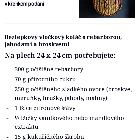
v křehkém podání
Bezlepkový vločkový koláč s rebarborou,
jahodami a broskvemi
Na plech 24 x 24 cm potřebujete:
300 g očištěné rebarbory
70 g přírodního cukru
250 g očištěného sladkého ovoce (broskve,
meruňky, hrušky, jahody, maliny)
1 lžíce citronové šťávy
½ lžičky vanilkového nebo mandlového
extraktu
15 g kukuřičného škrobu