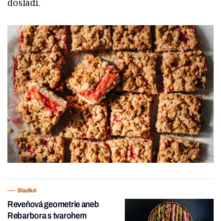
dosladí.
Sladké
Reveňová geometrie aneb
Rebarbora s tvarohem