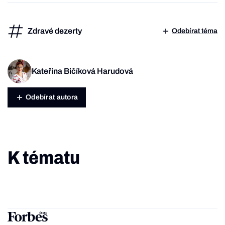
Zdravé dezerty
Odebírat téma
Kateřina Bičíková Harudová
Odebírat autora
K tématu