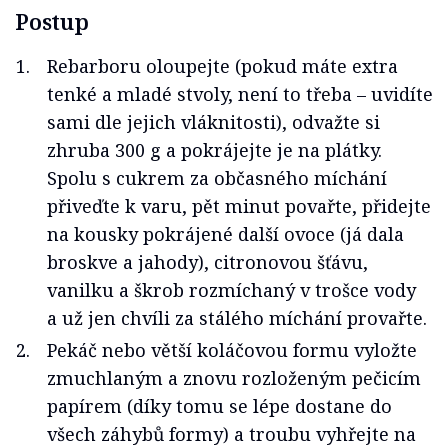
Postup
Rebarboru oloupejte (pokud máte extra
tenké a mladé stvoly, není to třeba – uvidíte
sami dle jejich vláknitosti), odvažte si
zhruba 300 g a pokrájejte je na plátky.
Spolu s cukrem za občasného míchání
přiveďte k varu, pět minut povařte, přidejte
na kousky pokrájené další ovoce (já dala
broskve a jahody), citronovou šťávu,
vanilku a škrob rozmíchaný v trošce vody
a už jen chvíli za stálého míchání provařte.
Pekáč nebo větší koláčovou formu vyložte
zmuchlaným a znovu rozloženým pečicím
papírem (díky tomu se lépe dostane do
všech záhybů formy) a troubu vyhřejte na