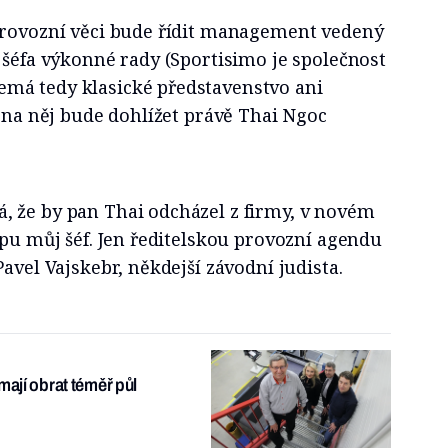
provozní věci bude řídit management vedený
 šéfa výkonné rady (Sportisimo je společnost
má tedy klasické představenstvo ani
) na něj bude dohlížet právě Thai Ngoc
 že by pan Thai odcházel z firmy, v novém
ipu můj šéf. Jen ředitelskou provozní agendu
avel Vajskebr, někdejší závodní judista.
mají obrat téměř půl