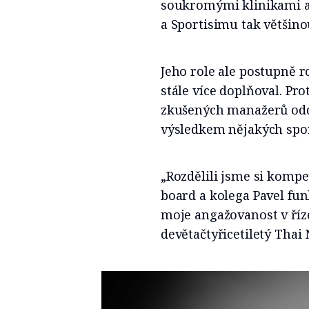
soukromými klinikami a
a Sportisimu tak většin
Jeho role ale postupně r
stále více doplňoval. Pr
zkušených manažerů oddě
výsledkem nějakých spor
„Rozdělili jsme si komp
board a kolega Pavel funk
moje angažovanost v říze
devětačtyřicetiletý Thai