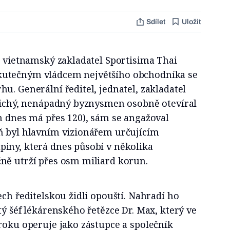
Sdílet
Uložit
l vietnamský zakladatel Sportisima Thai
utečným vládcem největšího obchodníka se
u. Generální ředitel, jednatel, zakladatel
 Tichý, nenápadný byznysmen osobně otevíral
h dnes má přes 120), sám se angažoval
ň byl hlavním vizionářem určujícím
iny, která dnes působí v několika
ně utrží přes osm miliard korun.
ech ředitelskou židli opouští. Nahradí ho
tý šéf lékárenského řetězce Dr. Max, který ve
roku operuje jako zástupce a společník