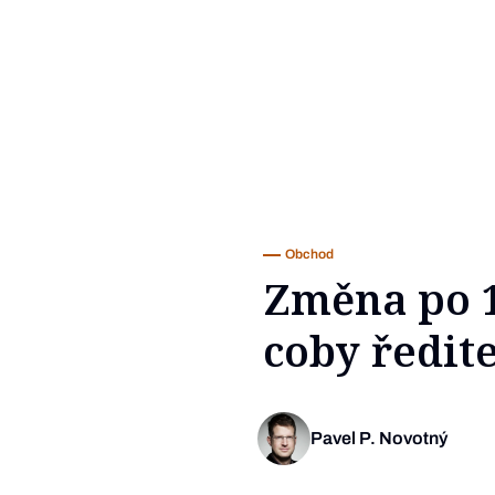
Obchod
Změna po 1
coby ředit
Pavel P. Novotný