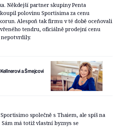
ka. Někdejší partner skupiny Penta
 koupil polovinu Sportisima za cenu
 korun. Alespoň tak firmu v té době oceňovali
evřeného tendru, oficiálně prodejní cenu
nepotvrdily.
 Kellnerovi a Šmejcovi
l Sportisimo společně s Thaiem, ale spíš na
. Sám má totiž vlastní byznys se