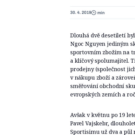
30. 4. 2019
min
Dlouhá dvě desetiletí by
Ngoc Nguyen jediným sk
sportovním zbožím na trh
a klíčový spolumajitel.
prodejny (společnost jic
v nákupu zboží a zárove
směřování obchodní skup
evropských zemích a roč
Avšak v květnu po 19 let
Pavel Vajskebr, dlouhole
Sportisimu už dva a půl 