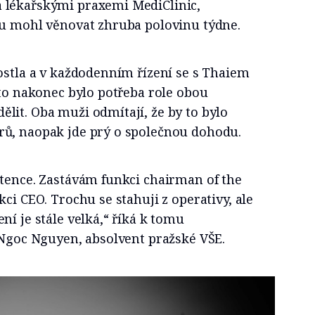
 lékařskými praxemi MediClinic,
ou mohl věnovat zhruba polovinu týdne.
ostla a v každodenním řízení se s Thaiem
oto nakonec bylo potřeba role obou
lit. Oba muži odmítají, že by to bylo
ů, naopak jde prý o společnou dohodu.
etence. Zastávám funkci chairman of the
ci CEO. Trochu se stahuji z operativy, ale
ní je stále velká,“ říká k tomu
 Ngoc Nguyen, absolvent pražské VŠE.