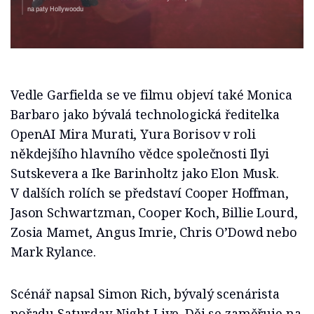
na paty Hollywoodu
Vedle Garfielda se ve filmu objeví také Monica
Barbaro jako bývalá technologická ředitelka
OpenAI Mira Murati, Yura Borisov v roli
někdejšího hlavního vědce společnosti Ilyi
Sutskevera a Ike Barinholtz jako Elon Musk.
V dalších rolích se představí Cooper Hoffman,
Jason Schwartzman, Cooper Koch, Billie Lourd,
Zosia Mamet, Angus Imrie, Chris O’Dowd nebo
Mark Rylance.
Scénář napsal Simon Rich, bývalý scenárista
pořadu Saturday Night Live. Děj se zaměřuje na