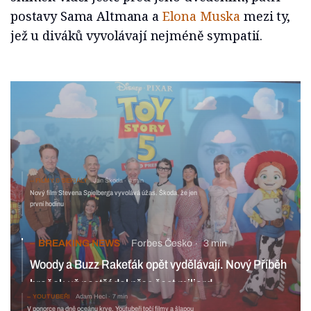
postavy Sama Altmana a
Elona Muska
mezi ty,
jež u diváků vyvolávají nejméně sympatií.
FILMY & SERIÁLY
Jan Škoda
4 min
Nový film Stevena Spielberga vyvolává úžas. Škoda, že jen
první hodinu
BREAKING NEWS
Forbes Česko
3 min
Woody a Buzz Rakeťák opět vydělávají. Nový Příběh
hraček už nastřádal přes šest miliard
YOUTUBEŘI
Adam Hecl
7 min
V ponorce na dně oceánu krve. Youtubeři točí filmy a šlapou