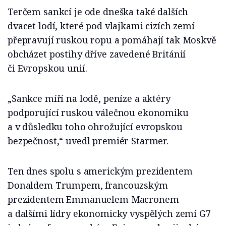
Terčem sankcí je ode dneška také dalších
dvacet lodí, které pod vlajkami cizích zemí
přepravují ruskou ropu a pomáhají tak Moskvě
obcházet postihy dříve zavedené Británií
či Evropskou unií.
„Sankce míří na lodě, peníze a aktéry
podporující ruskou válečnou ekonomiku
a v důsledku toho ohrožující evropskou
bezpečnost,“ uvedl premiér Starmer.
Ten dnes spolu s americkým prezidentem
Donaldem Trumpem, francouzským
prezidentem Emmanuelem Macronem
a dalšími lídry ekonomicky vyspělých zemí G7