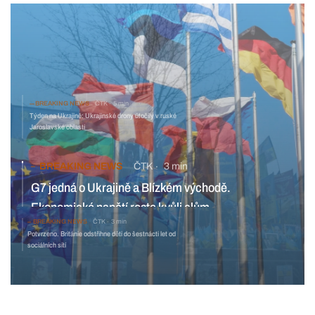
BREAKING NEWS
ČTK
5 min
Týden na Ukrajině: Ukrajinské drony útočily v ruské
Jaroslavské oblasti
BREAKING NEWS
ČTK
3 min
G7 jedná o Ukrajině a Blízkém východě.
Ekonomické napětí roste kvůli clům
BREAKING NEWS
ČTK
3 min
Potvrzeno. Británie odstřihne děti do šestnácti let od
sociálních sítí