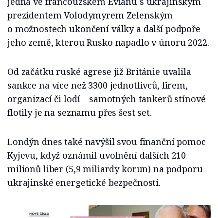
jedná ve francouzském Evianu s ukrajinským
prezidentem Volodymyrem Zelenským
o možnostech ukončení války a další podpoře
jeho země, kterou Rusko napadlo v únoru 2022.
Od začátku ruské agrese již Británie uvalila
sankce na více než 3300 jednotlivců, firem,
organizací či lodí – samotných tankerů stínové
flotily je na seznamu přes šest set.
Londýn dnes také navýšil svou finanční pomoc
Kyjevu, když oznámil uvolnění dalších 210
milionů liber (5,9 miliardy korun) na podporu
ukrajinské energetické bezpečnosti.