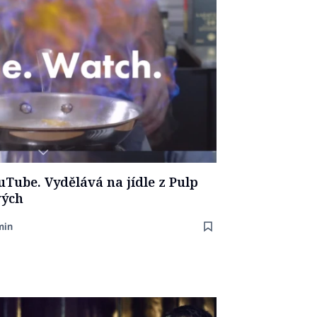
uTube. Vydělává na jídle z Pulp
vých
min