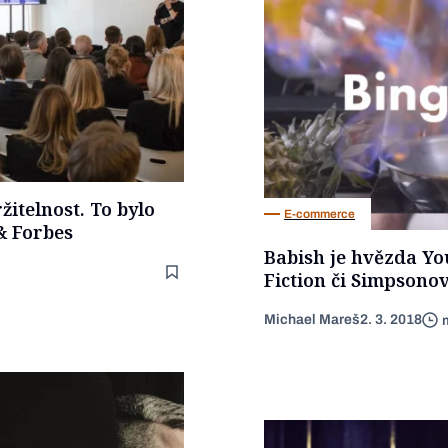
žitelnost. To bylo
E-commerce
& Forbes
Babish je hvězda Yo
Fiction či Simpsono
Michael Mareš
2. 3. 2018