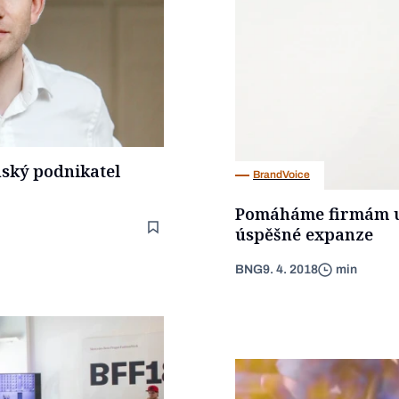
nský podnikatel
BrandVoice
Pomáháme firmám us
úspěšné expanze
BNG
9. 4. 2018
min