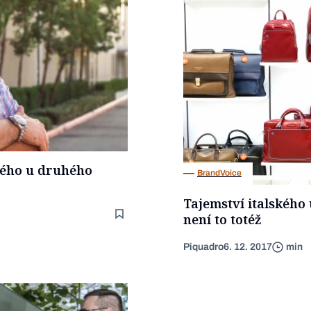
ového u druhého
BrandVoice
Tajemství italského 
není to totéž
Piquadro
6. 12. 2017
min