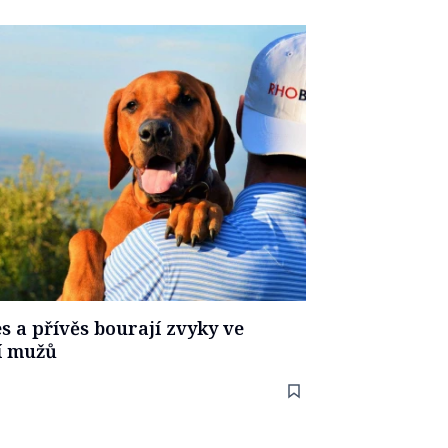
s a přívěs bourají zvyky ve
í mužů