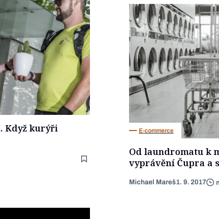
. Když kurýři
E-commerce
Od laundromatu k m
vyprávění Čupra a s
Michael Mareš
1. 9. 2017