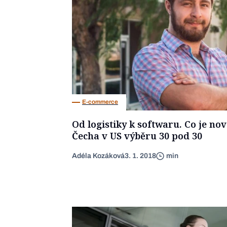
E-commerce
Od logistiky k softwaru. Co je n
Čecha v US výběru 30 pod 30
Adéla Kozáková
3. 1. 2018
min