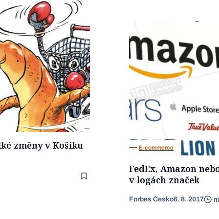
lké změny v Košíku
E-commerce
FedEx, Amazon nebo
v logách značek
Forbes Česko
6. 8. 2017
m