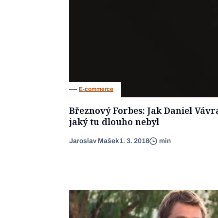
E-commerce
Březnový Forbes: Jak Daniel Vávra 
jaký tu dlouho nebyl
Jaroslav Mašek
1. 3. 2018
min