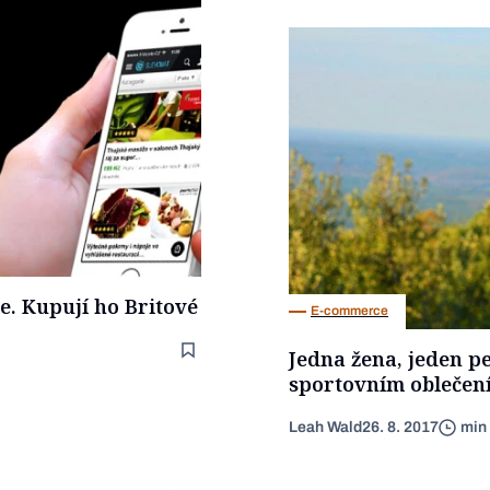
e. Kupují ho Britové
E-commerce
Jedna žena, jeden pe
sportovním oblečen
Leah Wald
26. 8. 2017
min