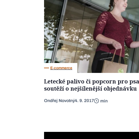
E-commerce
Letecké palivo či popcorn pro psa
soutěží o nejšílenější objednávku
Ondřej Novotný
4. 9. 2017
min