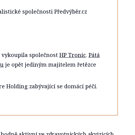
listické společnosti Předvýběr.cz
u vykoupila společnost
HP Tronic
.
Pátá
ku
je opět jediným majitelem řetězce
 Holding zabývající se domácí péčí.
 hodně aktivní ve zdravotnických akvizicích,