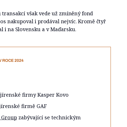
 transakcí však vede už zmíněný fond
etos nakupoval i prodával nejvíc. Kromě čtyř
l i na Slovensku a v Maďarsku.
V ROCE 2024
jírenské firmy Kasper Kovo
jírenské firmě GAF
e Group
zabývající se technickým