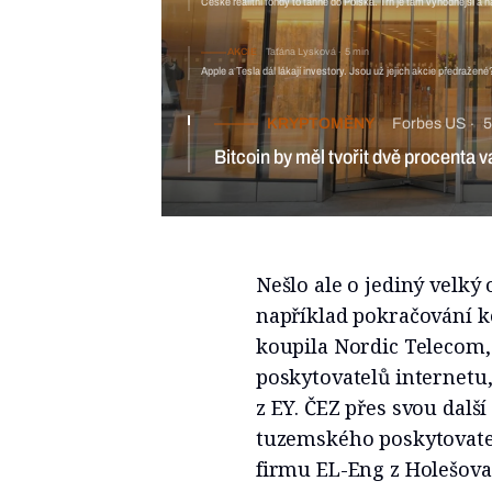
České realitní fondy to táhne do Polska. Trh je tam výhodnější a na
AKCIE
Taťána Lysková
5 min
Apple a Tesla dál lákají investory. Jsou už jejich akcie předražené
KRYPTOMĚNY
Forbes US
5
Bitcoin by měl tvořit dvě procenta v
Nešlo ale o jediný velký
například pokračování 
koupila Nordic Telecom, 
poskytovatelů internetu,
z EY. ČEZ přes svou dalš
tuzemského poskytovatel
firmu EL-Eng z Holešov