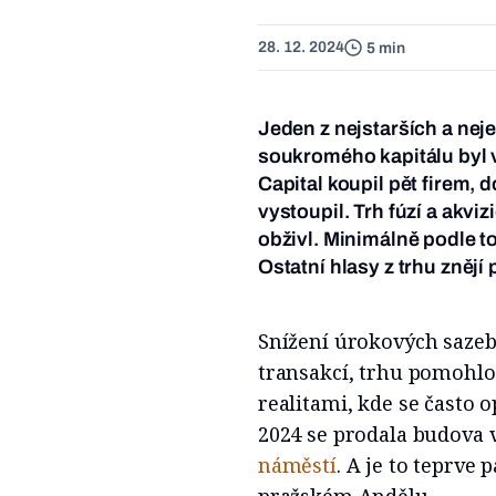
28. 12. 2024
5 min
Jeden z nejstarších a nej
soukromého kapitálu byl 
Capital koupil pět firem, d
vystoupil. Trh fúzí a akvi
obživl. Minimálně podle to
Ostatní hlasy z trhu znějí
Snížení úrokových sazeb
transakcí, trhu pomohlo.
realitami, kde se často 
2024 se prodala budova 
náměstí
. A je to teprve 