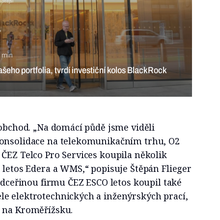
bitější
?
 min
ašeho portfolia, tvrdí investiční kolos BlackRock
 obchod. „Na domácí půdě jsme viděli
konsolidace na telekomunikačním trhu, O2
ČEZ Telco Pro Services koupila několik
 letos Edera a WMS,“ popisuje Štěpán Flieger
í dceřinou firmu ČEZ ESCO letos koupil také
e elektrotechnických a inženýrských prací,
a na Kroměřížsku.