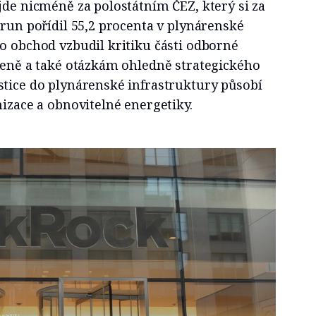
jde nicméně za polostátním ČEZ, který si za
orun pořídil 55,2 procenta v plynárenské
o obchod vzbudil kritiku části odborné
 ceně a také otázkám ohledně strategického
stice do plynárenské infrastruktury působí
nizace a obnovitelné energetiky.