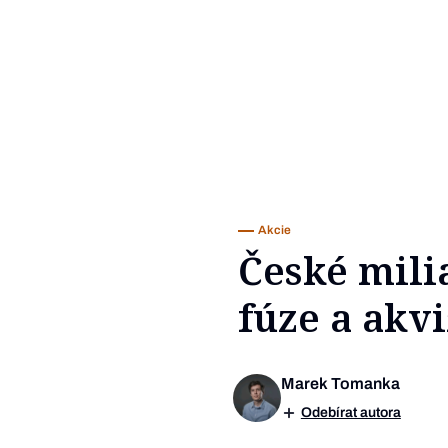
Akcie
České milia
fúze a akv
Marek Tomanka
Odebírat autora