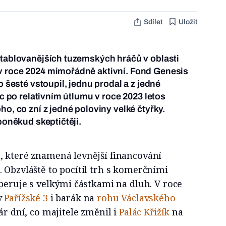
Sdílet
Uložit
etablovanějších tuzemských hráčů v oblasti
v roce 2024 mimořádně aktivní. Fond Genesis
o šesté vstoupil, jednu prodal a z jedné
zic po relativním útlumu v roce 2023 letos
ho, co zní z jedné poloviny velké čtyřky.
 poněkud skeptičtěji.
, které znamená levnější financování
 Obzvláště to pocítil trh s komerčními
operuje s velkými částkami na dluh. V roce
v
Pařížské 3
i barák na
rohu Václavského
pár dní, co majitele změnil i
Palác Křižík
na