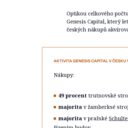
Optikou celkového počtu
Genesis Capital, který l
českých nákupů akvírova
AKTIVITA GENESIS CAPITAL V ČESKU 
Nákupy:
49 procent
trutnovské stro
majorita
v žamberksé stro
majorita
v pražské
Schult
řízením budov