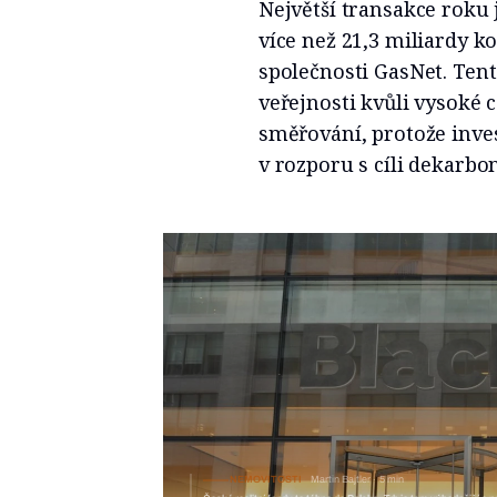
Největší transakce roku 
více než 21,3 miliardy k
společnosti GasNet. Tent
veřejnosti kvůli vysoké
směřování, protože inve
v rozporu s cíli dekarbo
NEMOVITOSTI
Martin Bajtler
5 min