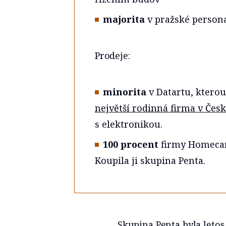
majorita
v pražské persona
Prodeje:
minorita
v Datartu, ktero
největší rodinná firma v Čes
s elektronikou.
100 procent
firmy Homecare
Koupila ji skupina Penta.
Skupina Penta byla letos