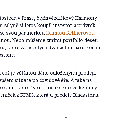
itostech v Praze, čtyřhvězdičkový Harmony
ě Mlýně si letos koupil investor a právník
 se svou partnerkou
Renátou Kellnerovou
Annou. Nebo můžeme zmínit portfolio deseti
ku, které za necelých dvanáct miliard korun
kstone.
u, což je většinou dáno odloženými prodeji,
epšení situace po covidové éře. A také na
ování, které tyto transakce do velké míry
leníček z KPMG, která u prodeje Blackstonu