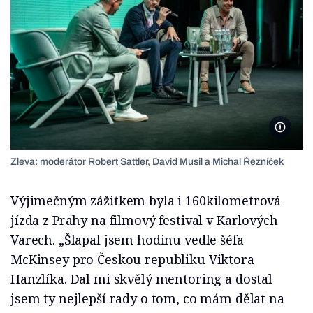
Foto: L
Zleva: moderátor Robert Sattler, David Musil a Michal Řezníček
Výjimečným zážitkem byla i 160kilometrová
jízda z Prahy na filmový festival v Karlových
Varech. „Šlapal jsem hodinu vedle šéfa
McKinsey pro Českou republiku Viktora
Hanzlíka. Dal mi skvělý mentoring a dostal
jsem ty nejlepší rady o tom, co mám dělat na