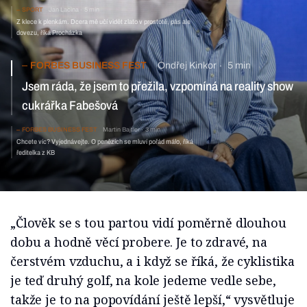
SPORT
Jan Lacina
5 min
Z klece k plenkám. Dcera mě učí vidět zlato v prostotě, pás ale
dovezu, říká Procházka
FORBES BUSINESS FEST
Ondřej Kinkor
5 min
Jsem ráda, že jsem to přežila, vzpomíná na reality show
cukrářka Fabešová
FORBES BUSINESS FEST
Martin Bajtler
3 min
Chcete víc? Vyjednávejte. O penězích se mluví pořád málo, říká
ředitelka z KB
„Člověk se s tou partou vidí poměrně dlouhou
dobu a hodně věcí probere. Je to zdravé, na
čerstvém vzduchu, a i když se říká, že cyklistika
je teď druhý golf, na kole jedeme vedle sebe,
takže je to na popovídání ještě lepší,“ vysvětluje