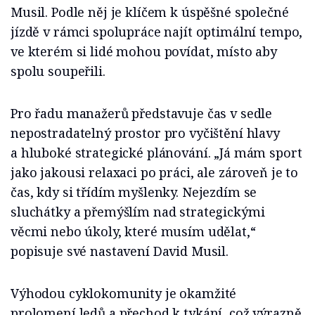
Musil. Podle něj je klíčem k úspěšné společné
jízdě v rámci spolupráce najít optimální tempo,
ve kterém si lidé mohou povídat, místo aby
spolu soupeřili.
Pro řadu manažerů představuje čas v sedle
nepostradatelný prostor pro vyčištění hlavy
a hluboké strategické plánování. „Já mám sport
jako jakousi relaxaci po práci, ale zároveň je to
čas, kdy si třídím myšlenky. Nejezdím se
sluchátky a přemýšlím nad strategickými
věcmi nebo úkoly, které musím udělat,“
popisuje své nastavení David Musil.
Výhodou cyklokomunity je okamžité
prolomení ledů a přechod k tykání, což výrazně