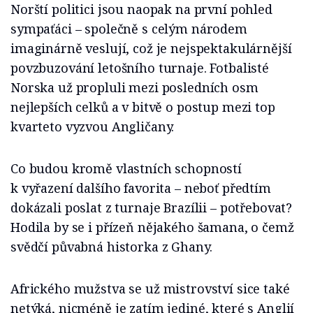
Norští politici jsou naopak na první pohled
sympaťáci – společně s celým národem
imaginárně veslují, což je nejspektakulárnější
povzbuzování letošního turnaje. Fotbalisté
Norska už propluli mezi posledních osm
nejlepších celků a v bitvě o postup mezi top
kvarteto vyzvou Angličany.
Co budou kromě vlastních schopností
k vyřazení dalšího favorita – neboť předtím
dokázali poslat z turnaje Brazílii – potřebovat?
Hodila by se i přízeň nějakého šamana, o čemž
svědčí půvabná historka z Ghany.
Afrického mužstva se už mistrovství sice také
netýká, nicméně je zatím jediné, které s Anglií