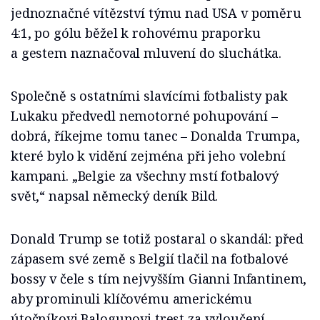
jednoznačné vítězství týmu nad USA v poměru
4:1, po gólu běžel k rohovému praporku
a gestem naznačoval mluvení do sluchátka.
Společně s ostatními slavícími fotbalisty pak
Lukaku předvedl nemotorné pohupování –
dobrá, říkejme tomu tanec – Donalda Trumpa,
které bylo k vidění zejména při jeho volební
kampani. „Belgie za všechny mstí fotbalový
svět,“ napsal německý deník Bild.
Donald Trump se totiž postaral o skandál: před
zápasem své země s Belgií tlačil na fotbalové
bossy v čele s tím nejvyšším Gianni Infantinem,
aby prominuli klíčovému americkému
útočníkovi Balogunovi trest za vyloučení