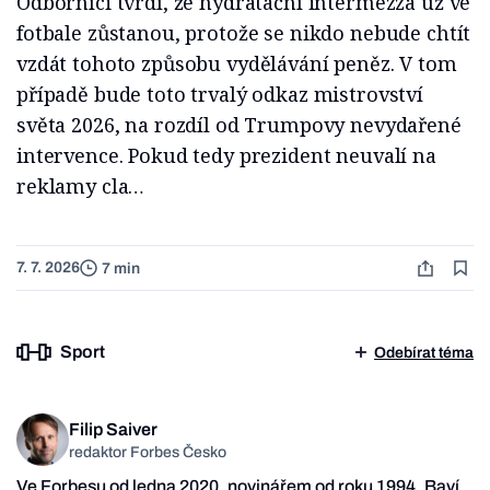
Odborníci tvrdí, že hydratační intermezza už ve
fotbale zůstanou, protože se nikdo nebude chtít
vzdát tohoto způsobu vydělávání peněz. V tom
případě bude toto trvalý odkaz mistrovství
světa 2026, na rozdíl od Trumpovy nevydařené
intervence. Pokud tedy prezident neuvalí na
reklamy cla…
7. 7. 2026
7 min
Sport
Odebírat téma
Filip Saiver
redaktor Forbes Česko
Ve Forbesu od ledna 2020, novinářem od roku 1994. Baví