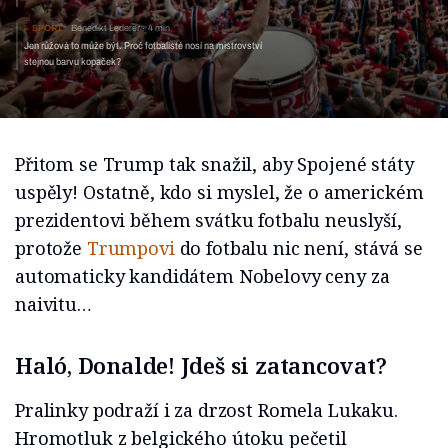
SPORT
Benedikt Lederer
4 min
Jen růžová to může být. Proč fotbalisté nosí na mistrovství
stejnou barvu kopaček?
Přitom se Trump tak snažil, aby Spojené státy
uspěly! Ostatně, kdo si myslel, že o americkém
prezidentovi během svátku fotbalu neuslyší,
protože
Trumpovi
do fotbalu nic není, stává se
automaticky kandidátem Nobelovy ceny za
naivitu…
Haló, Donalde! Jdeš si zatancovat?
Pralinky podraží i za drzost Romela Lukaku.
Hromotluk z belgického útoku pečetil