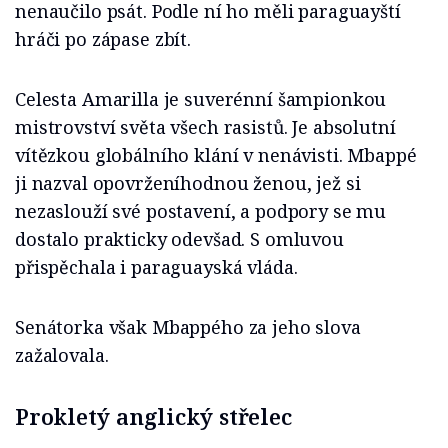
nenaučilo psát. Podle ní ho měli paraguayští
hráči po zápase zbít.
Celesta Amarilla je suverénní šampionkou
mistrovství světa všech rasistů. Je absolutní
vítězkou globálního klání v nenávisti. Mbappé
ji nazval opovrženíhodnou ženou, jež si
nezaslouží své postavení, a podpory se mu
dostalo prakticky odevšad. S omluvou
přispěchala i paraguayská vláda.
Senátorka však Mbappého za jeho slova
zažalovala.
Prokletý anglický střelec