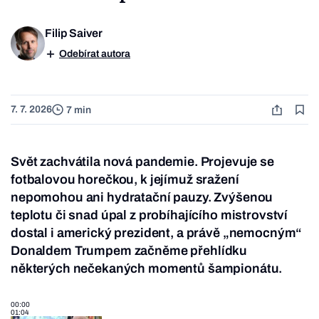
Filip Saiver
Odebírat autora
7. 7. 2026
7 min
Svět zachvátila nová pandemie. Projevuje se
fotbalovou horečkou, k jejímuž sražení
nepomohou ani hydratační pauzy. Zvýšenou
teplotu či snad úpal z probíhajícího mistrovství
dostal i americký prezident, a právě „nemocným“
Donaldem Trumpem začněme přehlídku
některých nečekaných momentů šampionátu.
00:00
01:04