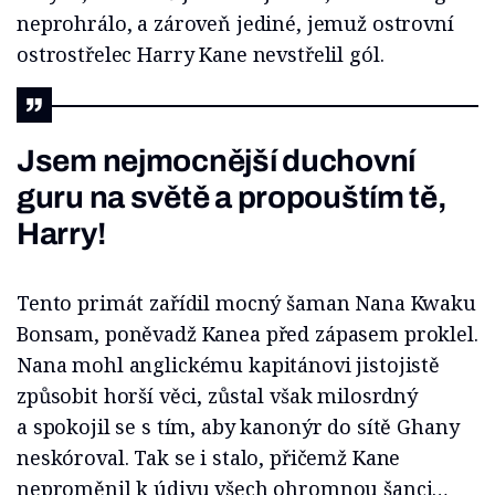
neprohrálo, a zároveň jediné, jemuž ostrovní
ostrostřelec Harry Kane nevstřelil gól.
Jsem nejmocnější duchovní
guru na světě a propouštím tě,
Harry!
Tento primát zařídil mocný šaman Nana Kwaku
Bonsam, poněvadž Kanea před zápasem proklel.
Nana mohl anglickému kapitánovi jistojistě
způsobit horší věci, zůstal však milosrdný
a spokojil se s tím, aby kanonýr do sítě Ghany
neskóroval. Tak se i stalo, přičemž Kane
neproměnil k údivu všech ohromnou šanci…