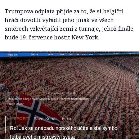
Trumpova odplata přijde za to, že si belgičtí
hráči dovolili vyřadit jeho jinak ve všech
směrech vzkvétající zemi z turnaje, jehož finále
bude 19. července hostit New York.
FORBES BUSINESS FEST
Michal Bernáth
5 min
Tma, bahno a boj o život. Martin Macík o temných momentech na
Rallye Dakar
SPORT
Pavel Kohár
6 min
Ro! Jak se z nápadu norského učitele stal symbol
fotbalového mistrovství světa