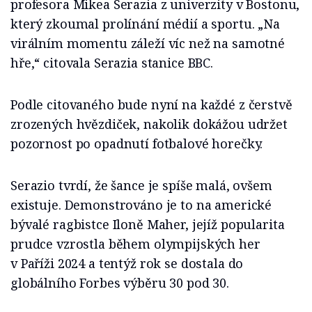
profesora Mikea Serazia z univerzity v Bostonu,
který zkoumal prolínání médií a sportu. „Na
virálním momentu záleží víc než na samotné
hře,“ citovala Serazia stanice BBC.
Podle citovaného bude nyní na každé z čerstvě
zrozených hvězdiček, nakolik dokážou udržet
pozornost po opadnutí fotbalové horečky.
Serazio tvrdí, že šance je spíše malá, ovšem
existuje. Demonstrováno je to na americké
bývalé ragbistce Iloně Maher, jejíž popularita
prudce vzrostla během olympijských her
v Paříži 2024 a tentýž rok se dostala do
globálního Forbes výběru 30 pod 30.