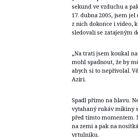
sekund ve vzduchu a pak 
17. dubna 2005, jsem jel
z nich dokonce i video, k
sledovali se zatajeným d
„Na trati jsem koukal na
mohl spadnout, že by mě
abych si to nepřivolal. 
Aziri.
Spadl přímo na hlavu. Ne
vytahaný rukáv mikiny se
před tímto momentem. Ná
na zemi a pak na nosítká
vrtulníku.