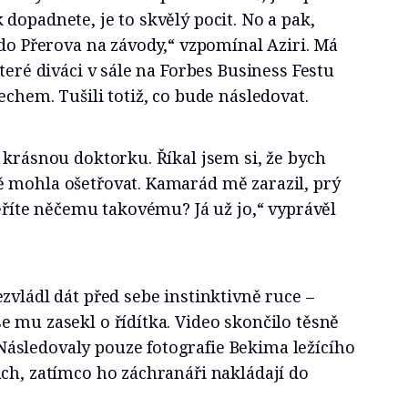
dopadnete, je to skvělý pocit. No a pak,
 do Přerova na závody,“ vzpomínal Aziri. Má
teré diváci v sále na Forbes Business Festu
echem. Tušili totiž, co bude následovat.
 krásnou doktorku. Říkal jsem si, že bych
 mohla ošetřovat. Kamarád mě zarazil, prý
Věříte něčemu takovému? Já už jo,“ vyprávěl
zvládl dát před sebe instinktivně ruce –
 mu zasekl o řídítka. Video skončilo těsně
sledovaly pouze fotografie Bekima ležícího
ch, zatímco ho záchranáři nakládají do