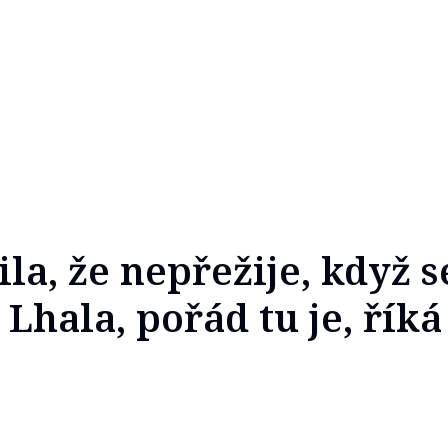
la, že nepřežije, když s
 Lhala, pořád tu je, řík