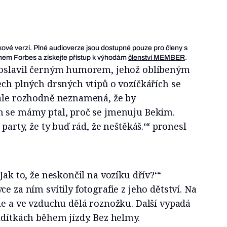
ukové verzi. Plné audioverze jsou dostupné pouze pro členy s
em Forbes a získejte přístup k výhodám
členství MEMBER
.
proslavil černým humorem, jehož oblíbeným
ech plných drsných vtipů o vozíčkářích se
 ale rozhodně neznamená, že by
m se mámy ptal, proč se jmenuju Bekim.
 party, že ty buď rád, že neštěkáš.‘“ pronesl
ak to, že neskončil na vozíku dřív?‘“
e za ním svítily fotografie z jeho dětství. Na
le a ve vzduchu dělá roznožku. Další vypadá
ídítkách během jízdy. Bez helmy.