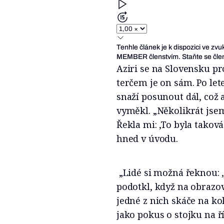
Tenhle článek je k dispozici ve zv
MEMBER členstvím. Staňte se člen
Aziri se na Slovensku 
terčem je on sám. Po let
snaží posunout dál, což
vyměkl. „Několikrát jse
Řekla mi: ,To byla taková
hned v úvodu.
„Lidé si možná řeknou: ,J
podotkl, když na obrazovc
jedné z nich skáče na ko
jako pokus o stojku na ř