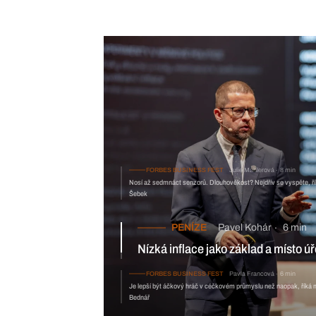
FORBES BUSINESS FEST
Julie Mahlerová
8 min
Nosí až sedmnáct senzorů. Dlouhověkost? Nejdřív se vyspěte, ř
Šebek
PENÍZE
Pavel Kohár
6 min
Nízká inflace jako základ a místo úředníka AI. Michl vysvětluje sv
ČNB
FORBES BUSINESS FEST
Pa
Je lepší být áčkový hráč v céčkové