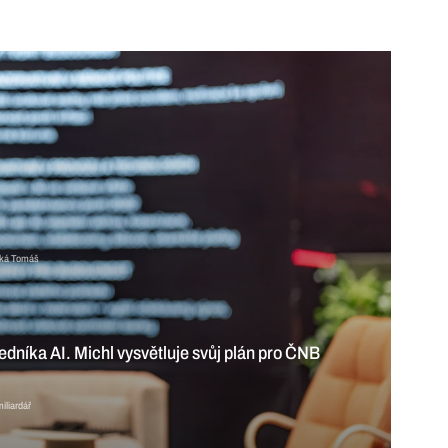
íká Tomáš
ůj plán pro
vla Francová
6 min
m průmyslu než naopak, říká miliardář Bednář