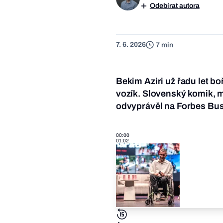
Odebírat autora
7. 6. 2026
7 min
Bekim Aziri už řadu let bo
vozík. Slovenský komik, m
odvyprávěl na Forbes Bus
00:00
01:02