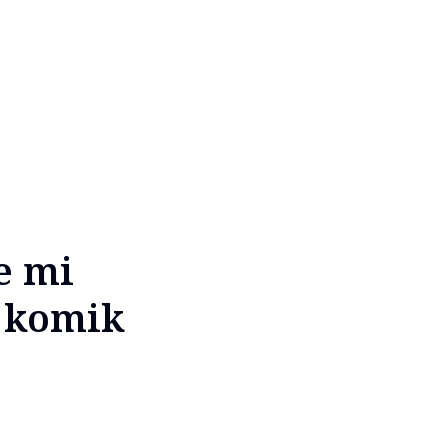
e mi
á komik