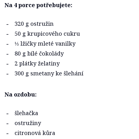
Na 4 porce potřebujete:
320 g ostružin
50 g krupicového cukru
⅓ lžičky mleté vanilky
80 g bílé čokolády
2 plátky želatiny
300 g smetany ke šlehání
Na ozdobu:
šlehačka
ostružiny
citronová kůra