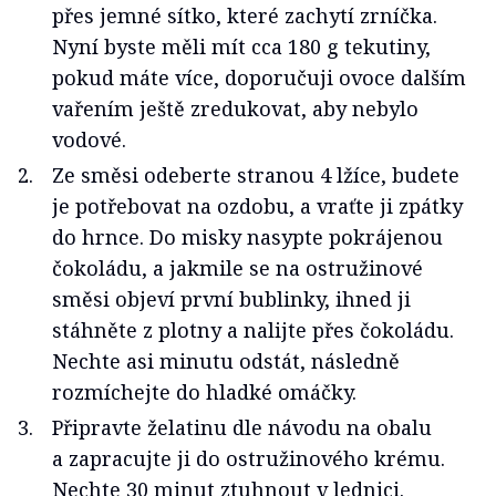
přes jemné sítko, které zachytí zrníčka.
Nyní byste měli mít cca 180 g tekutiny,
pokud máte více, doporučuji ovoce dalším
vařením ještě zredukovat, aby nebylo
vodové.
Ze směsi odeberte stranou 4 lžíce, budete
je potřebovat na ozdobu, a vraťte ji zpátky
do hrnce. Do misky nasypte pokrájenou
čokoládu, a jakmile se na ostružinové
směsi objeví první bublinky, ihned ji
stáhněte z plotny a nalijte přes čokoládu.
Nechte asi minutu odstát, následně
rozmíchejte do hladké omáčky.
Připravte želatinu dle návodu na obalu
a zapracujte ji do ostružinového krému.
Nechte 30 minut ztuhnout v lednici.