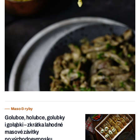
Maso & ryby
Golubce, holubce, golubky
i gołąbki –⁠ zkrátka lahodné
masové závitky
po východoevropsku