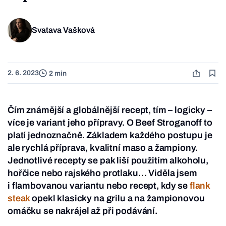
Svatava Vašková
2. 6. 2023
2 min
Čím známější a globálnější recept, tím – logicky –
více je variant jeho přípravy. O Beef Stroganoff to
platí jednoznačně. Základem každého postupu je
ale rychlá příprava, kvalitní maso a žampiony.
Jednotlivé recepty se pak liší použitím alkoholu,
hořčice nebo rajského protlaku… Viděla jsem
i flambovanou variantu nebo recept, kdy se
flank
steak
opekl klasicky na grilu a na žampionovou
omáčku se nakrájel až při podávání.