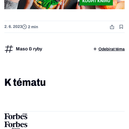
2. 6. 2023
2 min
Maso & ryby
Odebírat téma
K tématu