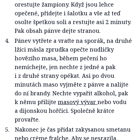
orestujte žampiony. Když jsou lehce
opečené, přidejte i šalotku a vše až teď
osolte špetkou soli a restujte asi 2 minuty.
Pak obsah pánve dejte stranou.
Pánev vytřete a vraťte na sporák, na druhé
lžíci másla zprudka opečte nudličky
hovězího masa, během pečení ho
nemíchejte, jen nechte z jedné a pak
i z druhé strany opékat. Asi po dvou
minutách maso vyjměte z pánve a nalijte
do ní brandy. Nechte vypařit alkohol, pak
k němu přilijte
masový vývar
nebo vodu
a dijonskou hořčici. Společně krátce
provařte.
Nakonec je čas přidat zakysanou smetanu
nebo crème fraîche. Aby se nesrazila,