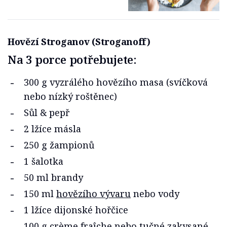
Hovězí Stroganov (Stroganoff)
Na 3 porce potřebujete:
300 g vyzrálého hovězího masa (svíčková
nebo nízký roštěnec)
Sůl & pepř
2 lžíce másla
250 g žampionů
1 šalotka
50 ml brandy
150 ml
hovězího vývaru
nebo vody
1 lžíce dijonské hořčice
100 g crème fraîche nebo tučné zakysané