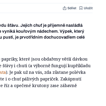
Sdílet
Uložit
du šťávu. Jejich chuť je příjemně nasládlá
ce vyniká kouřovým nádechem. Výpek, který
u pustí, je prvotřídním dochucovadlem celé
 papriky, které jsou obdařeny větší dávkou
e šťávy i chuti (a výborně fungují kupříkladu
sta
). Je pak už na vás, zda zůstane polévka
te i o chuť pálivých papriček. Zakápnutí
ce říz a opečené krutony zase zábavně