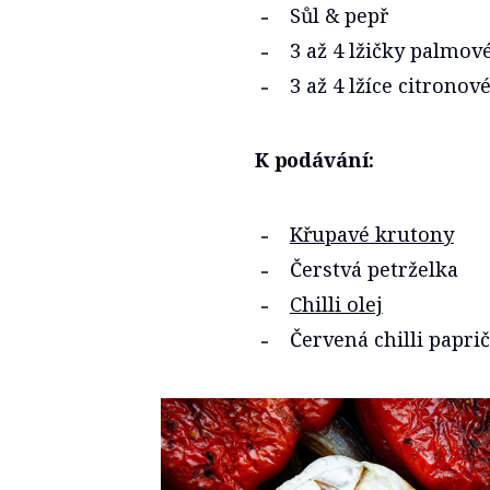
Sůl & pepř
3 až 4 lžičky palmo
3 až 4 lžíce citronové
K podávání:
Křupavé krutony
Čerstvá petrželka
Chilli olej
Červená chilli papri