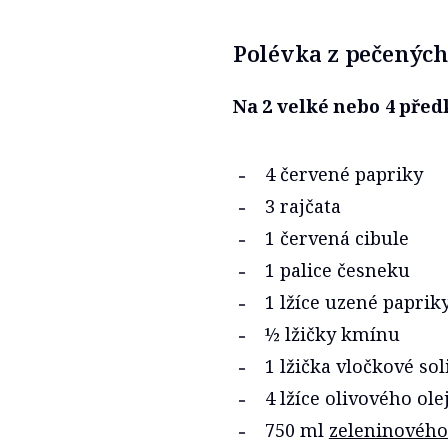
Polévka z pečených
Na 2 velké nebo 4 pře
4 červené papriky
3 rajčata
1 červená cibule
1 palice česneku
1 lžíce uzené paprik
½ lžičky kmínu
1 lžička vločkové sol
4 lžíce olivového ole
750 ml
zeleninového