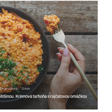
 zapomeňte
hilli &
a 5 minut
vá Harudová
3 min
 Většinou. Krémová tarhoňa s rajčatovou omáčkou