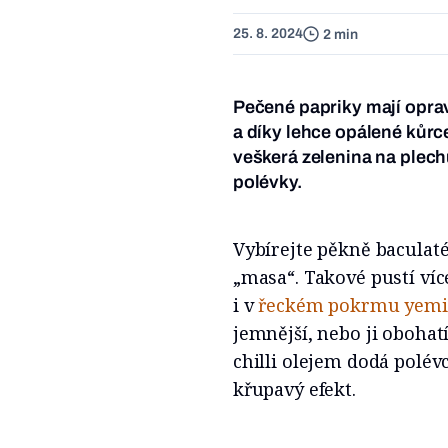
25. 8. 2024
2 min
Pečené papriky mají oprav
a díky lehce opálené kůr
veškerá zelenina na plech
polévky.
Vybírejte pěkně baculaté
„masa“. Takové pustí víc
i v
řeckém pokrmu yemi
jemnější, nebo ji obohatí
chilli olejem dodá polév
křupavý efekt.