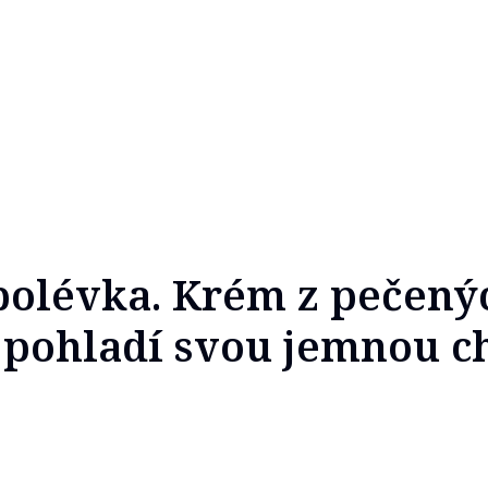
olévka. Krém z pečený
 pohladí svou jemnou c