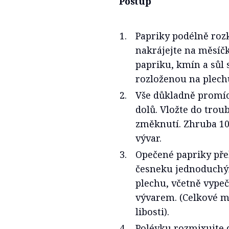
Postup
Papriky podélně rozk
nakrájejte na měsíčk
papriku, kmín a sůl 
rozloženou na plech
Vše důkladně promíc
dolů. Vložte do troub
změknutí. Zhruba 10
vývar.
Opečené papriky pře
česneku jednoduchý
plechu, včetně vypeč
vývarem. (Celkové m
libosti).
Polévku rozmixujte