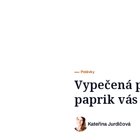
Polévky
Vypečená p
paprik vás
Kateřina Jurdičová