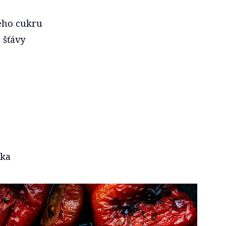
vého cukru
 šťávy
čka