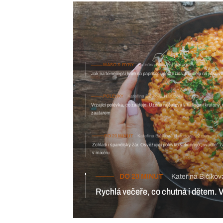
MASO & RYBY
Kateřina Bičíková Harudová
min
Jak na to nejlepší kuře na paprice: upečte ho v troubě a na jíšku
POLÉVKY
Kateřina Bičíková Harudová
min
Vrzající polévka, co zahřeje. Uzená rajčatová s halloumi krutony, c
zaatarem
DO 20 MINUT
Kateřina Bičíková Harudová
2 min
Zchladí i španělský žár. Osvěžující polévku salmorejo „uvaříte“ z
v mixéru
DO 20 MINUT
Kateřina Bičíko
Rychlá večeře, co chutná i dětem.