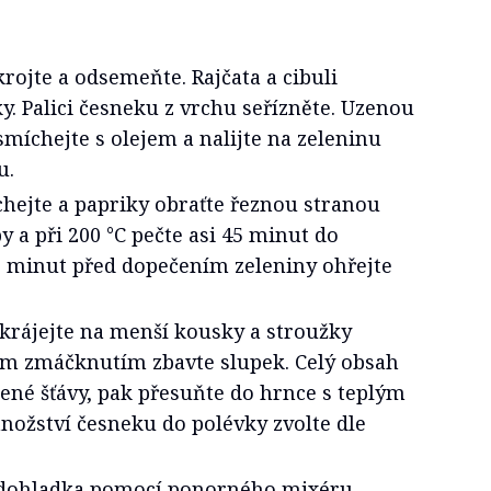
rojte a odsemeňte. Rajčata a cibuli
y. Palici česneku z vrchu seřízněte. Uzenou
smíchejte s olejem a nalijte na zeleninu
u.
hejte a papriky obraťte řeznou stranou
y a při 200 °C pečte asi 45 minut do
 minut před dopečením zeleniny ohřejte
krájejte na menší kousky a stroužky
m zmáčknutím zbavte slupek. Celý obsah
ené šťávy, pak přesuňte do hrnce s teplým
nožství česneku do polévky zvolte dle
 dohladka pomocí ponorného mixéru.