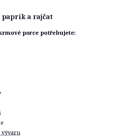
 paprik a rajčat
dkrmové porce potřebujete:
y
i
je
 vývaru