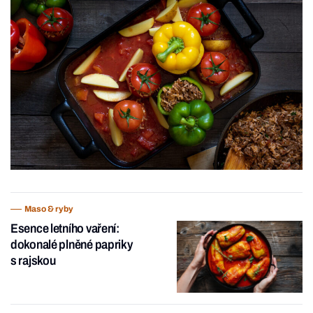
Maso & ryby
Esence letního vaření:
dokonalé plněné papriky
s rajskou