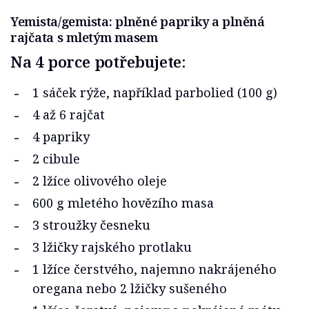
Yemista/gemista: plněné papriky a plněná
rajčata s mletým masem
Na 4 porce potřebujete:
1 sáček rýže, například parbolied (100 g)
4 až 6 rajčat
4 papriky
2 cibule
2 lžíce olivového oleje
600 g mletého hovězího masa
3 stroužky česneku
3 lžičky rajského protlaku
1 lžíce čerstvého, najemno nakrájeného
oregana nebo 2 lžičky sušeného