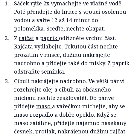
Sáček rýže 2x vymáchejte ve vlažné vodě.
Poté přendejte do hrnce s vroucí osolenou
vodou a vařte 12 až 14 minut do
poloměkka. Sceďte, nechte okapat.
Z
rajčat
a
paprik
odřízněte vrchní část.
Rajčata
vydlabejte. Tekutou část nechte
prozatím v misce, dužinu nakrájejte
nadrobno a přidejte také do misky. Z paprik
odstraňte semínka.
Cibuli nakrájejte nadrobno. Ve větší pánvi
rozehřejte olej a cibuli za občasného
míchání nechte zesklovatět. Do pánve
přidejte
maso
a vařečkou míchejte, aby se
maso rozpadlo a dobře opeklo. Když se
maso zatáhne, přidejte najemno nasekaný
česnek, protlak, nakrájenou dužinu rajčat