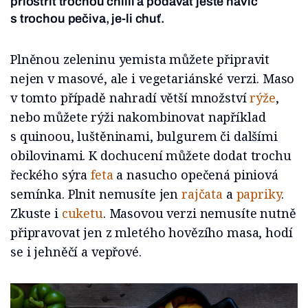
přiostřit trochou chilli a podávat ještě navíc
s trochou pečiva, je-li chuť.
Plněnou zeleninu yemista můžete připravit
nejen v masové, ale i vegetariánské verzi. Maso
v tomto případě nahradí větší množství
rýže
,
nebo můžete rýži nakombinovat například
s quinoou, luštěninami, bulgurem či dalšími
obilovinami. K dochucení můžete dodat trochu
řeckého sýra
feta
a nasucho opečená piniová
semínka. Plnit nemusíte jen
rajčata
a
papriky
.
Zkuste i
cuketu
. Masovou verzi nemusíte nutně
připravovat jen z mletého hovězího masa, hodí
se i jehněčí a vepřové.