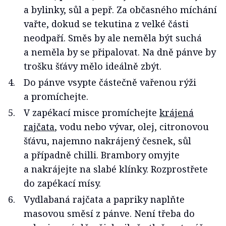
a bylinky, sůl a pepř. Za občasného míchání
vařte, dokud se tekutina z velké části
neodpaří. Směs by ale neměla být suchá
a neměla by se připalovat. Na dně pánve by
trošku šťávy mělo ideálně zbýt.
Do pánve vsypte částečně vařenou rýži
a promíchejte.
V zapékací misce promíchejte
krájená
rajčata
, vodu nebo vývar, olej, citronovou
šťávu, najemno nakrájený česnek, sůl
a případně chilli. Brambory omyjte
a nakrájejte na slabé klínky. Rozprostřete
do zapékací mísy.
Vydlabaná rajčata a papriky naplňte
masovou směsí z pánve. Není třeba do