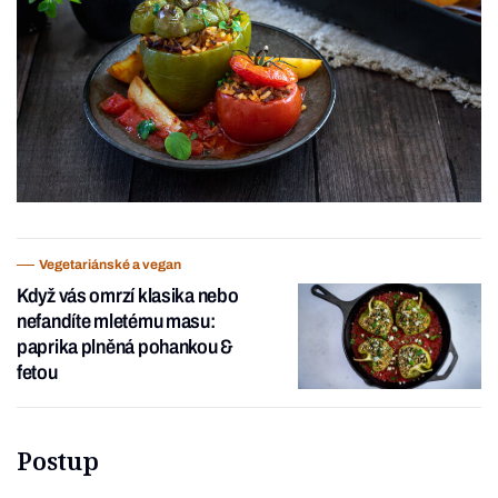
Vegetariánské a vegan
Když vás omrzí klasika nebo
nefandíte mletému masu:
paprika plněná pohankou &
fetou
Postup