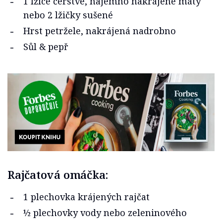
1 lžíce čerstvé, najemno nakrájené máty
nebo 2 lžičky sušené
Hrst petržele, nakrájená nadrobno
Sůl & pepř
Rajčatová omáčka:
1 plechovka krájených rajčat
½ plechovky vody nebo zeleninového