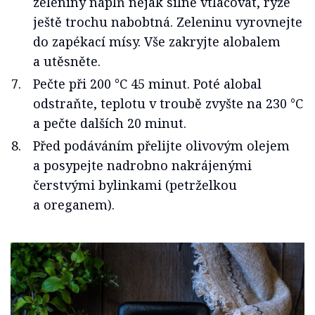
zeleniny náplň nějak silně vtlačovat, rýže
ještě trochu nabobtná. Zeleninu vyrovnejte
do zapékací mísy. Vše zakryjte alobalem
a utěsněte.
Pečte při 200 °C 45 minut. Poté alobal
odstraňte, teplotu v troubě zvyšte na 230 °C
a pečte dalších 20 minut.
Před podáváním přelijte olivovým olejem
a posypejte nadrobno nakrájenými
čerstvými bylinkami (petrželkou
a oreganem).