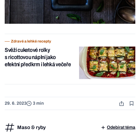
Zdravé a lehké recepty
Svěží cuketové rolky
s ricottovou náplní jako
efektní předkrm i lehká večeře
29. 6. 2023
3 min
Maso & ryby
Odebírat téma