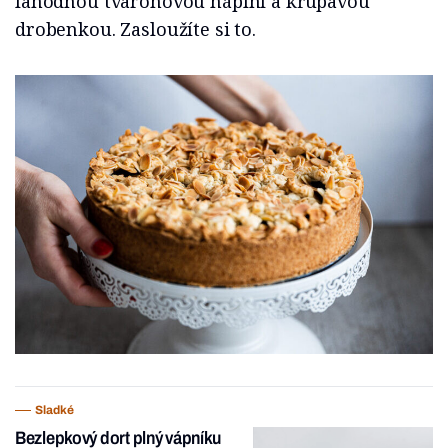
lahodnou tvarohovou náplní a křupavou
drobenkou. Zasloužíte si to.
Sladké
Bezlepkový dort plný vápníku