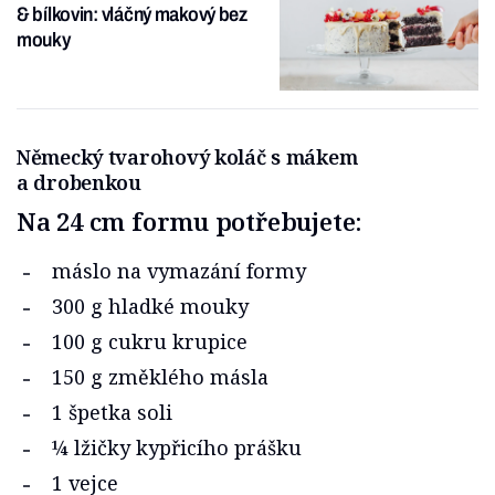
& bílkovin: vláčný makový bez
mouky
Německý tvarohový koláč s mákem
a drobenkou
Na 24 cm formu potřebujete:
máslo na vymazání formy
300 g hladké mouky
100 g cukru krupice
150 g změklého másla
1 špetka soli
¼ lžičky kypřicího prášku
1 vejce