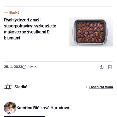
Sladké
Rychlý dezert z naší
superpotraviny: vyzkoušejte
makovec se švestkami &
blumami
25. 1. 2023
3 min
Sladké
Odebírat téma
Kateřina Bičíková Harudová