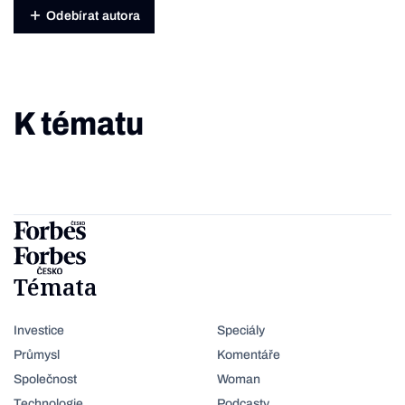
Odebírat autora
K tématu
Témata
Investice
Speciály
Průmysl
Komentáře
Společnost
Woman
Technologie
Podcasty