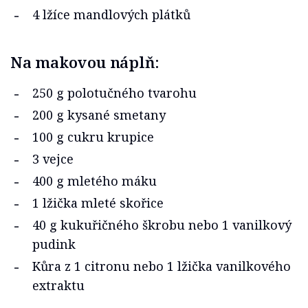
4 lžíce mandlových plátků
Na makovou náplň:
250 g polotučného tvarohu
200 g kysané smetany
100 g cukru krupice
3 vejce
400 g mletého máku
1 lžička mleté skořice
40 g kukuřičného škrobu nebo 1 vanilkový
pudink
Kůra z 1 citronu nebo 1 lžička vanilkového
extraktu