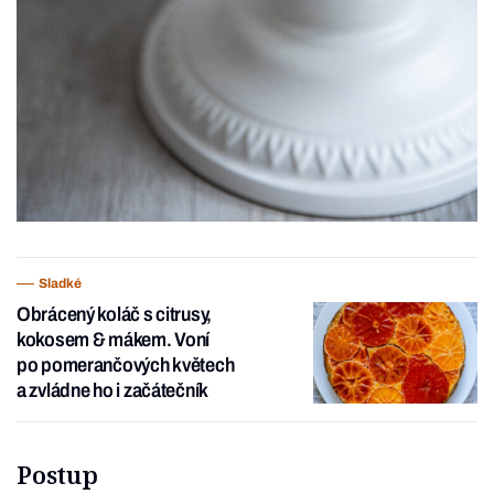
Sladké
Obrácený koláč s citrusy,
kokosem & mákem. Voní
po pomerančových květech
a zvládne ho i začátečník
Postup