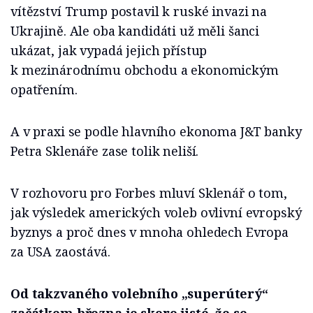
vítězství Trump postavil k ruské invazi na
Ukrajině. Ale oba kandidáti už měli šanci
ukázat, jak vypadá jejich přístup
k mezinárodnímu obchodu a ekonomickým
opatřením.
A v praxi se podle hlavního ekonoma J&T banky
Petra Sklenáře zase tolik neliší.
V rozhovoru pro Forbes mluví Sklenář o tom,
jak výsledek amerických voleb ovlivní evropský
byznys a proč dnes v mnoha ohledech Evropa
za USA zaostává.
Od takzvaného volebního „superúterý“