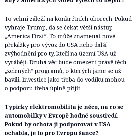
aby z amerických voleb vytěžil co nejvíc?
To velmi záleží na konkrétních oborech. Pokud
vyhraje Trump, dá se čekat větší nástup
„America First“. To může znamenat nové
překážky pro vývoz do USA nebo další
zvýhodnění pro ty, kteří na území USA už
vyrábějí. Druhá věc bude omezení právě těch
„zelených“ programů, o kterých jsme se už
bavili. Investice jako třeba do vodíku mohou
o podporu třeba úplně přijít.
Typicky elektromobilita je něco, na co se
automobilky v Evropě hodně soustředí.
Pokud by ochota ji podporovat v USA
ochabla, je to pro Evropu šance?