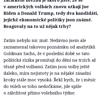
začátkem března je skoro jisté, že se
v amerických volbách znovu utkají Joe
Biden a Donald Trump, tedy dva kandidáti,
jejichž ekonomické politiky jsou známé.
Reagovaly na to už nějak trhy?
Zatím nebylo nic znát. Nedávno jsem ale
zaznamenal takovou poznámku od analytiků
Goldman Sachs, že v poslední době se tato
politická rizika promítají do dění na trzích až
těsně před volbami. Zatím jsou volby ještě
daleko, míra nejistoty je na nějaké zásadní
kroky stále moc vysoká. Řekl bych, že i měsíc
do voleb se toho nedočkáme, jde spíše
o záležitost přímo volebního týdne.