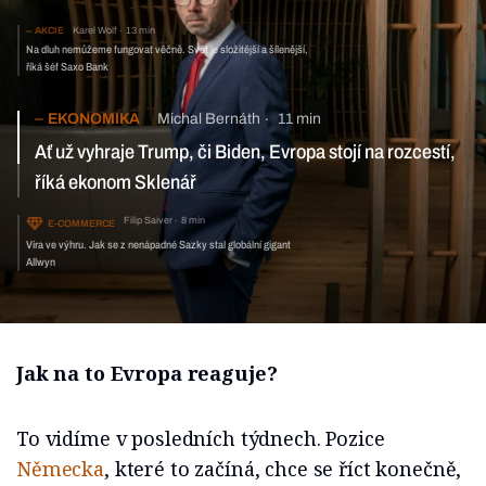
AKCIE
Karel Wolf
13 min
Na dluh nemůžeme fungovat věčně. Svět je složitější a šílenější,
říká šéf Saxo Bank
EKONOMIKA
Michal Bernáth
11 min
Ať už vyhraje Trump, či Biden, Evropa stojí na rozcestí,
říká ekonom Sklenář
Filip Saiver
8 min
E-COMMERCE
Víra ve výhru. Jak se z nenápadné Sazky stal globální gigant
Allwyn
Jak na to Evropa reaguje?
To vidíme v posledních týdnech. Pozice
Německa
, které to začíná, chce se říct konečně,