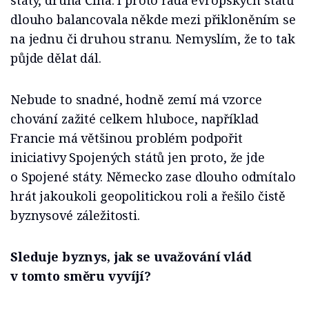
státy, druhá Čína. I proto řada evropských států
dlouho balancovala někde mezi přikloněním se
na jednu či druhou stranu. Nemyslím, že to tak
půjde dělat dál.
Nebude to snadné, hodně zemí má vzorce
chování zažité celkem hluboce, například
Francie má většinou problém podpořit
iniciativy Spojených států jen proto, že jde
o Spojené státy. Německo zase dlouho odmítalo
hrát jakoukoli geopolitickou roli a řešilo čistě
byznysové záležitosti.
Sleduje byznys, jak se uvažování vlád
v tomto směru vyvíjí?