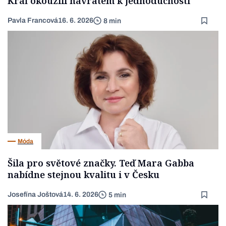
Kráľ okouzlil návratem k jednoduchosti
Pavla Francová
16. 6. 2026
8 min
Móda
Šila pro světové značky. Teď Mara Gabba
nabídne stejnou kvalitu i v Česku
Josefína Joštová
14. 6. 2026
5 min