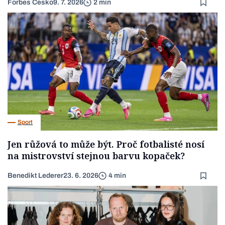
Forbes Česko
9. 7. 2026
2 min
Sport
Jen růžová to může být. Proč fotbalisté nosí
na mistrovství stejnou barvu kopaček?
Benedikt Lederer
23. 6. 2026
4 min