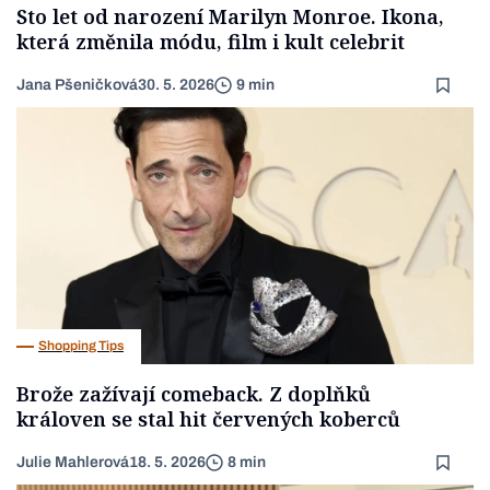
Sto let od narození Marilyn Monroe. Ikona,
která změnila módu, film i kult celebrit
Jana Pšeničková
30. 5. 2026
9 min
Shopping Tips
Brože zažívají comeback. Z doplňků
královen se stal hit červených koberců
Julie Mahlerová
18. 5. 2026
8 min