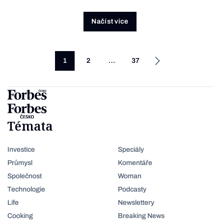
Načíst více
1
2
…
37
Témata
Investice
Speciály
Průmysl
Komentáře
Společnost
Woman
Technologie
Podcasty
Life
Newslettery
Cooking
Breaking News