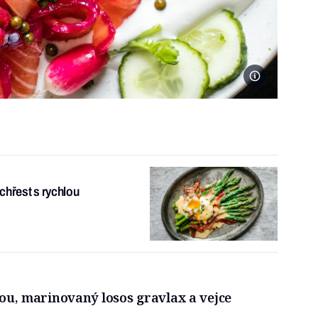
Foto Eva Malúšo
chřest s rychlou
tou, marinovaný losos gravlax a vejce