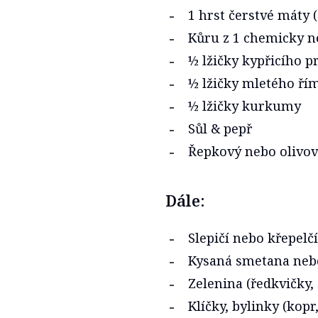
1 hrst čerstvé máty (
Kůru z 1 chemicky n
½ lžičky kypřicího p
½ lžičky mletého ř
½ lžičky kurkumy
Sůl & pepř
Řepkový nebo olivov
Dále:
Slepičí nebo křepelčí
Kysaná smetana nebo
Zelenina (ředkvičky,
Klíčky, bylinky (kop