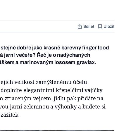
Sdílet
Uložit
stejně dobře jako krásně barevný finger food
hká jarní večeře? Řeč je o nadýchaných
ráškem a marinovaným lososem gravlax.
 jejich velikost zamýšlenému účelu
e doplníte elegantními křepelčími vajíčky
ztraceným vejcem. Jídlu pak přidáte na
avou jarní zeleninou a výhonky a budete si
 zážitek.