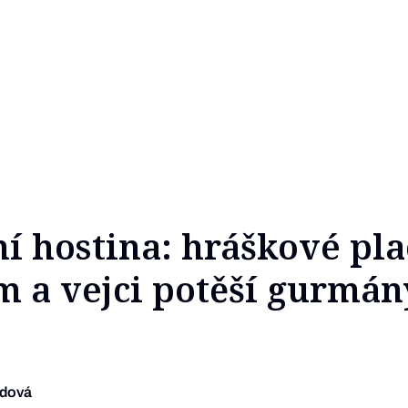
ní hostina: hráškové pl
m a vejci potěší gurmán
udová