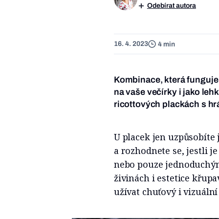
Odebírat autora
16. 4. 2023
4 min
Kombinace, která funguje 
na vaše večírky i jako le
ricottových plackách s h
U placek jen uzpůsobíte
a rozhodnete se, jestli j
nebo pouze jednoduchým 
živinách i estetice křup
užívat chuťový i vizuální