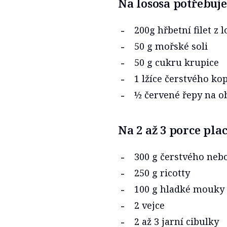
Na lososa potřebuje
200g hřbetní filet z l
50 g mořské soli
50 g cukru krupice
1 lžíce čerstvého ko
½ červené řepy na ob
Na 2 až 3 porce pla
300 g čerstvého ne
250 g ricotty
100 g hladké mouky
2 vejce
2 až 3 jarní cibulky