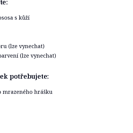
te:
ososa s kůží
pru (lze vynechat)
arvení (lze vynechat)
cek potřebujete:
bo mrazeného hrášku