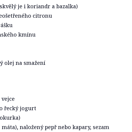
skvělý je i koriandr a bazalka)
eošetřeného citronu
rášku
ímského kmínu
ý olej na smažení
 vejce
 řecký jogurt
 okurka)
r, máta), naložený pepř nebo kapary, sezam