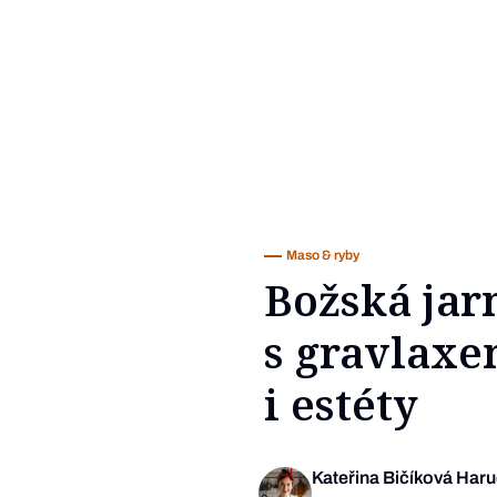
Maso & ryby
Božská jar
s gravlaxe
i estéty
Kateřina Bičíková Har