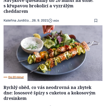
Návykové quesadilly do 20 minut na stole:
s křupavou brokolicí a vyzrálým
cheddarem
Kateřina Jurdičová
26. 9. 2021
min
Do 20 minut
Rychlý oběd, co vás neodrovná na zbytek
dne: lososové špízy s cuketou a kokosovým
dresinkem