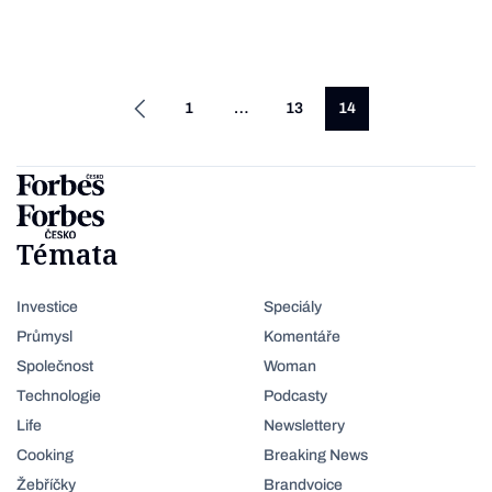
1
…
13
14
Témata
Investice
Speciály
Průmysl
Komentáře
Společnost
Woman
Technologie
Podcasty
Life
Newslettery
Cooking
Breaking News
Žebříčky
Brandvoice