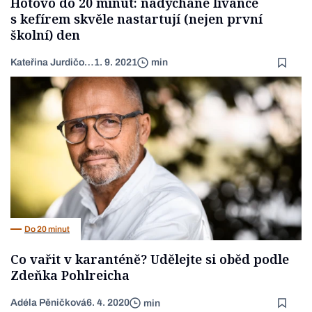
Hotovo do 20 minut: nadýchané lívance
s kefírem skvěle nastartují (nejen první
školní) den
Kateřina Jurdičová
1. 9. 2021
min
Do 20 minut
Co vařit v karanténě? Udělejte si oběd podle
Zdeňka Pohlreicha
Adéla Pěničková
6. 4. 2020
min