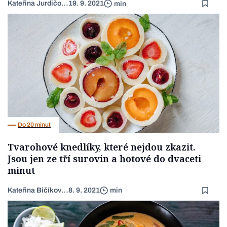
Kateřina Jurdičová
19. 9. 2021
min
Do 20 minut
Tvarohové knedlíky, které nejdou zkazit.
Jsou jen ze tří surovin a hotové do dvaceti
minut
Kateřina Bičíková Harudová
8. 9. 2021
min