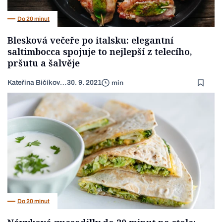
Do 20 minut
Blesková večeře po italsku: elegantní
saltimbocca spojuje to nejlepší z telecího,
pršutu a šalvěje
Kateřina Bičíková Harudová
30. 9. 2021
min
Do 20 minut