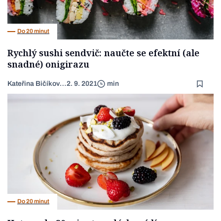
Do 20 minut
Rychlý sushi sendvič: naučte se efektní (ale
snadné) onigirazu
Kateřina Bičíková Harudová
2. 9. 2021
min
Do 20 minut