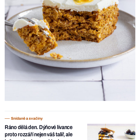
Snídaně a svačiny
Ráno dělá den. Dýňové lívance
proto rozzáří nejen váš talíř, ale