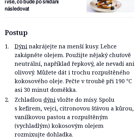
i vše, co bude po snídani
následovat
Postup
Dýni
nakrájejte na menší kusy. Lehce
zakápněte olejem. Použijte nějaký chuťově
neutrální, například řepkový, ale nevadí ani
olivový. Můžete dát i trochu rozpuštěného
kokosového oleje. Pečte v troubě při 190 °C
asi 30 minut doměkka.
Zchladlou
dýni
vložte do mísy. Spolu
s kefírem, vejci, citronovou šťávou a kůrou,
vanilkovou pastou a rozpuštěným
(vychladlým) kokosovým olejem
rozmixujte dohladka.