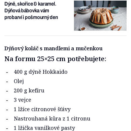
Dýně, skořice & karamel.
Dýňová bábovka vám
probarví i pošmourný den
Dýňový koláč s mandlemi a mučenkou
Na formu 25×25 cm potřebujete:
400 g dýně Hokkaido
Olej
200 g kefíru
3 vejce
1 lžíce citronové šťávy
Nastrouhaná kůra z 1 citronu
1 lžička vanilkové pasty