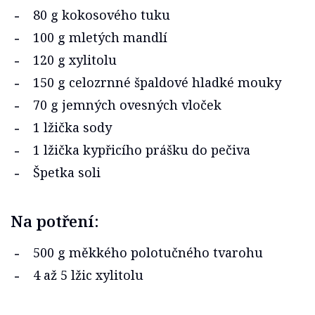
80 g kokosového tuku
100 g mletých mandlí
120 g xylitolu
150 g celozrnné špaldové hladké mouky
70 g jemných ovesných vloček
1 lžička sody
1 lžička kypřicího prášku do pečiva
Špetka soli
Na potření:
500 g měkkého polotučného tvarohu
4 až 5 lžic xylitolu