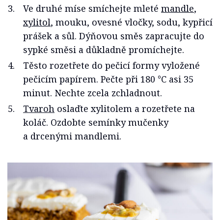
Ve druhé míse smíchejte mleté
mandle
,
xylitol
, mouku, ovesné vločky, sodu, kypřicí
prášek a sůl. Dýňovou směs zapracujte do
sypké směsi a důkladně promíchejte.
Těsto rozetřete do pečicí formy vyložené
pečicím papírem. Pečte při 180 °C asi 35
minut. Nechte zcela zchladnout.
Tvaroh
oslaďte xylitolem a rozetřete na
koláč. Ozdobte semínky mučenky
a drcenými mandlemi.