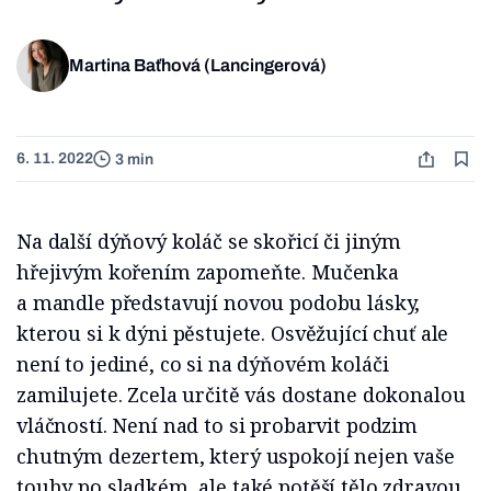
Martina Baťhová (Lancingerová)
6. 11. 2022
3 min
Na další dýňový koláč se skořicí či jiným
hřejivým kořením zapomeňte. Mučenka
a mandle představují novou podobu lásky,
kterou si k dýni pěstujete. Osvěžující chuť ale
není to jediné, co si na dýňovém koláči
zamilujete. Zcela určitě vás dostane dokonalou
vláčností. Není nad to si probarvit podzim
chutným dezertem, který uspokojí nejen vaše
touhy po sladkém, ale také potěší tělo zdravou