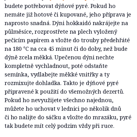
budete potřebovat dýňové pyré. Pokud ho
nemáte již hotové či kupované, jeho příprava je
naprosto snadná. Dýni hokkaidó nakrájejte na
půlměsíce, rozprostřete na plech vyložený
pečicím papírem a vložte do trouby předehřáté
na 180 °C na cca 45 minut či do doby, než bude
dýně zcela měkká. Upečenou dýni nechte
kompletně vychladnout, poté odstaňte
semínka, vydlabejte měkké vnitřky a ty
rozmixujte dohladka. Takto je dýňové pyré
připravené k použití do všemožných dezertů.
Pokud ho nevyužijete všechno najednou,
můžete ho uchovat v lednici po několik dnů
či ho nalijte do sáčku a vložte do mrazáku, pyré
tak budete mít celý podzim vždy při ruce.