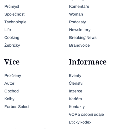
Průmysl
Komentáře
Společnost
Woman
Technologie
Podcasty
Life
Newslettery
Cooking
Breaking News
Žebříčky
Brandvoice
Více
Informace
Pro členy
Eventy
Autoři
Členství
Obchod
Inzerce
Knihy
Kariéra
Forbes Select
Kontakty
VOP a osobní údaje
Etický kodex