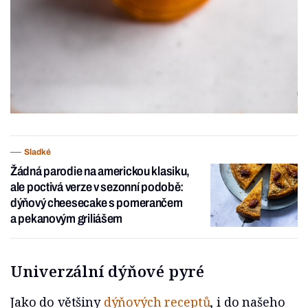
Sladké
Žádná parodie na americkou klasiku,
ale poctivá verze v sezonní podobě:
dýňový cheesecake s pomerančem
a pekanovým griliášem
Univerzální dýňové pyré
Jako do většiny
dýňových receptů
, i do našeho