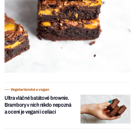
Vegetariánské a vegan
Ultra vláčné batátové brownie.
Brambory v nich nikdo nepozná
a ocení je vegani i celiaci