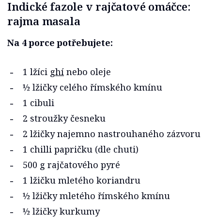
Indické fazole v rajčatové omáčce:
rajma masala
Na 4 porce potřebujete:
1 lžíci
ghí
nebo oleje
½ lžičky celého římského kmínu
1 cibuli
2 stroužky česneku
2 lžičky najemno nastrouhaného zázvoru
1 chilli papričku (dle chuti)
500 g rajčatového pyré
1 lžičku mletého koriandru
½ lžičky mletého římského kmínu
½ lžičky kurkumy