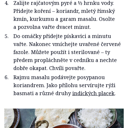
Zalijte rajčatovým pyré a ½ hrnku vody.
Přidejte koření – koriandr, mletý římský
kmín, kurkumu a garam masalu. Osolte
a pozvolna vařte dvacet minut.
Do omáčky přidejte pískavici a minutu
vařte. Nakonec vmíchejte uvařené červené
fazole. Můžete použít i sterilované – ty
předem propláchněte v cedníku a nechte
dobře okapat. Chvíli povařte.
Rajmu masalu podávejte posypanou
koriandrem. Jako přílohu servírujte rýži
basmati a různé druhy
indických placek
.