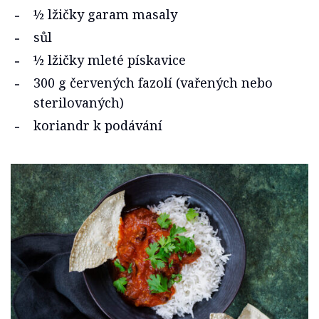
½ lžičky garam masaly
sůl
½ lžičky mleté pískavice
300 g červených fazolí (vařených nebo
sterilovaných)
koriandr k podávání