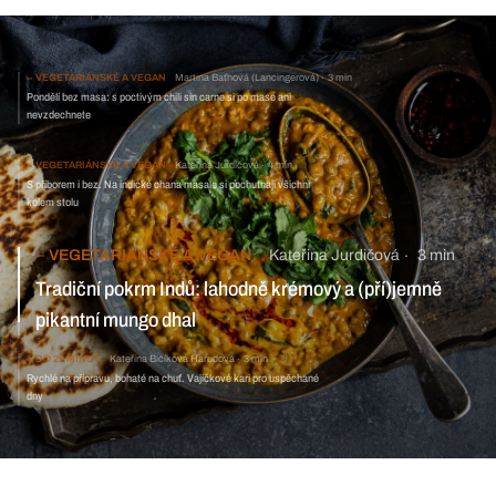
VEGETARIÁNSKÉ A VEGAN
Martina Baťhová (Lancingerová)
3 min
Pondělí bez masa: s poctivým chili sin carne si po mase ani
nevzdechnete
VEGETARIÁNSKÉ A VEGAN
Kateřina Jurdičová
4 min
S příborem i bez. Na indické chana masale si pochutnají všichni
kolem stolu
VEGETARIÁNSKÉ A VEGAN
Kateřina Jurdičová
3 min
Tradiční pokrm Indů: lahodně krémový a (pří)jemně pikantní
mungo dhal
DO 20 MINUT
Kateřina Bičíková Harudová
3 min
Rychlé na přípravu, bohaté na chuť. Vajíčkové kari pro
uspěchané dny