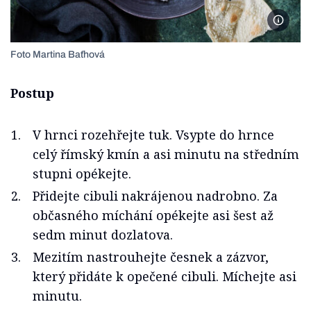
Foto Ma
Foto Martina Baťhová
Postup
V hrnci rozehřejte tuk. Vsypte do hrnce
celý římský kmín a asi minutu na středním
stupni opékejte.
Přidejte cibuli nakrájenou nadrobno. Za
občasného míchání opékejte asi šest až
sedm minut dozlatova.
Mezitím nastrouhejte česnek a zázvor,
který přidáte k opečené cibuli. Míchejte asi
minutu.