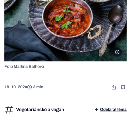
Foto Ma
Foto Martina Baťhová
18. 10. 2024
3 min
Vegetariánské a vegan
Odebírat téma