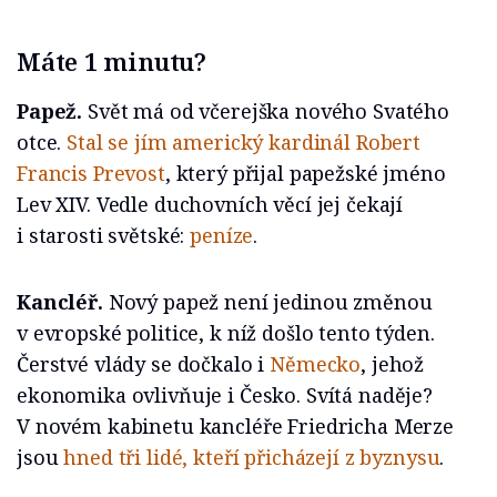
Máte 1 minutu?
Papež.
Svět má od včerejška nového Svatého
otce.
Stal se jím americký kardinál Robert
Francis Prevost
, který přijal papežské jméno
Lev XIV. Vedle duchovních věcí jej čekají
i starosti světské:
peníze
.
Kancléř.
Nový papež není jedinou změnou
v evropské politice, k níž došlo tento týden.
Čerstvé vlády se dočkalo i
Německo
, jehož
ekonomika ovlivňuje i Česko. Svítá naděje?
V novém kabinetu kancléře Friedricha Merze
jsou
hned tři lidé, kteří přicházejí z byznysu
.