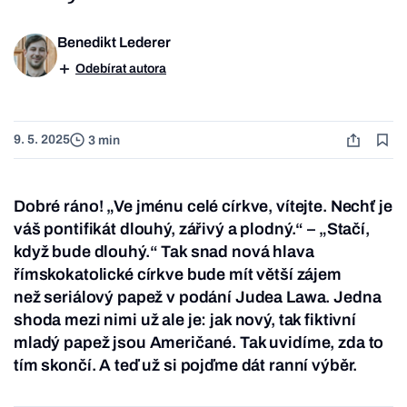
Benedikt Lederer
Odebírat autora
9. 5. 2025
3 min
Dobré ráno! „Ve jménu celé církve, vítejte. Nechť je
váš pontifikát dlouhý, zářivý a plodný.“ – „Stačí,
když bude dlouhý.“ Tak snad nová hlava
římskokatolické církve bude mít větší zájem
než seriálový papež v podání Judea Lawa. Jedna
shoda mezi nimi už ale je: jak nový, tak fiktivní
mladý papež jsou Američané. Tak uvidíme, zda to
tím skončí. A teď už si pojďme dát ranní výběr.