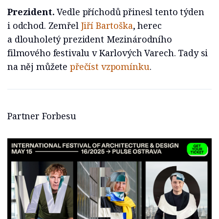
Prezident.
Vedle příchodů přinesl tento týden
i odchod. Zemřel
Jiří Bartoška
, herec
a dlouholetý prezident Mezinárodního
filmového festivalu v Karlových Varech. Tady si
na něj můžete
přečíst vzpomínku
.
Partner Forbesu