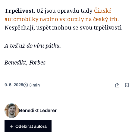
Trpělivost.
Už jsou opravdu tady.
Čínské
automobilky naplno vstoupily na český trh
.
Nespěchají, uspět mohou se svou trpělivostí.
A teď už do víru pátku.
Benedikt, Forbes
9. 5. 2025
3 min
Benedikt Lederer
Odebírat autora