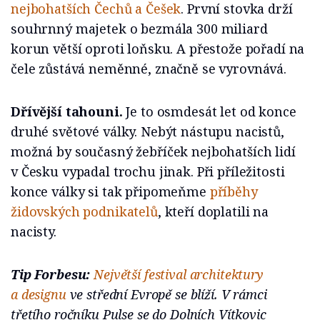
nejbohatších Čechů a Češek
. První stovka drží
souhrnný majetek o bezmála 300 miliard
korun větší oproti loňsku. A přestože pořadí na
čele zůstává neměnné, značně se vyrovnává.
Dřívější tahouni.
Je to osmdesát let od konce
druhé světové války. Nebýt nástupu nacistů,
možná by současný žebříček nejbohatších lidí
v Česku vypadal trochu jinak. Při příležitosti
konce války si tak připomeňme
příběhy
židovských podnikatelů
, kteří doplatili na
nacisty.
Tip Forbesu:
Největší festival architektury
a designu
ve střední Evropě se blíží. V rámci
třetího ročníku Pulse se do Dolních Vítkovic