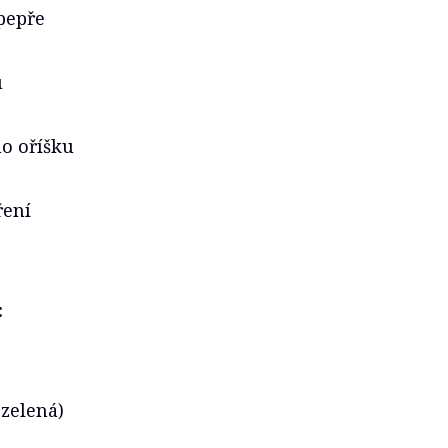
pepře
u
o oříšku
ření
:
 zelená)