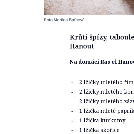
Foto Martina Baťhová
Krůtí špízy, tabou
Hanout
Na domácí Ras el Hanou
2 lžičky mletého ř
2 lžičky mletého ko
2 lžičky mletého zá
1 lžička mleté papri
1 lžička kurkumy
1 lžička skořice