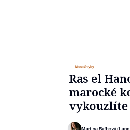
Maso & ryby
Ras el Han
marocké ko
vykouzlíte
Martina Baťhová (Lanc