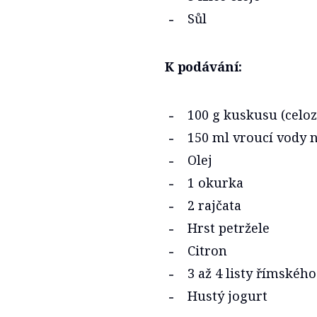
Sůl
K podávání:
100 g kuskusu (celo
150 ml vroucí vody
Olej
1 okurka
2 rajčata
Hrst petržele
Citron
3 až 4 listy římského
Hustý jogurt