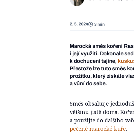
2. 5. 2024
3 min
Marocká směs koření Ras e
i její využití. Dokonale 
k dochucení tajine,
kusku
Přestože lze tuto směs ko
prožitku, který získáte v
a vůní do sebe.
Směs obsahuje jednoduš
většinu jistě doma. Koře
a použijte do dalšího vař
pečené marocké kuře
.