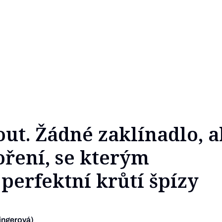
out. Žádné zaklínadlo, a
ření, se kterým
 perfektní krůtí špízy
ingerová)