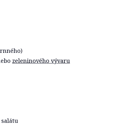
zrnného)
 nebo
zeleninového vývaru
 salátu