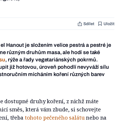
Sdílet
Uložit
l Hanout je složením velice pestrá a pestré je
sedne různým druhům masa, ale hodí se také
su
, rýže a řady vegetariánských pokrmů.
upit již hotovou, úroveň pohodlí nevyváží sílu
lastnoručním mícháním koření různých barev
e dostupné druhy koření, z nichž máte
nicí směs, která vám zbude, si schovejte
ení, třeba
tohoto pečeného salátu
nebo na