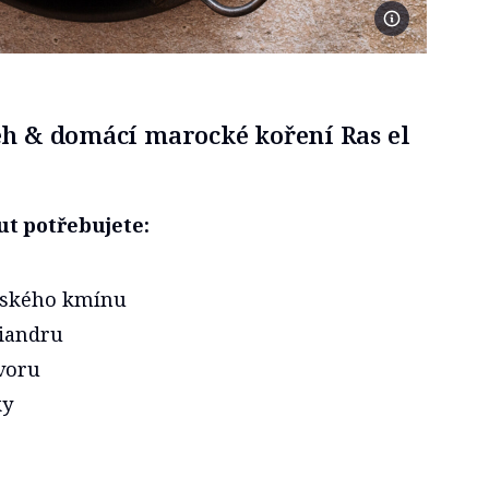
Foto Martina Ba
leh & domácí marocké koření Ras el
t potřebujete:
ímského kmínu
riandru
zvoru
ky