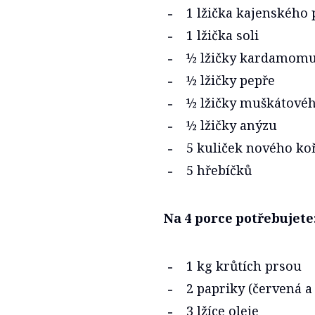
1 lžička kajenského 
1 lžička soli
½ lžičky kardamom
½ lžičky pepře
½ lžičky muškátovéh
½ lžičky anýzu
5 kuliček nového ko
5 hřebíčků
Na 4 porce potřebujete
1 kg krůtích prsou
2 papriky (červená a
3 lžíce oleje