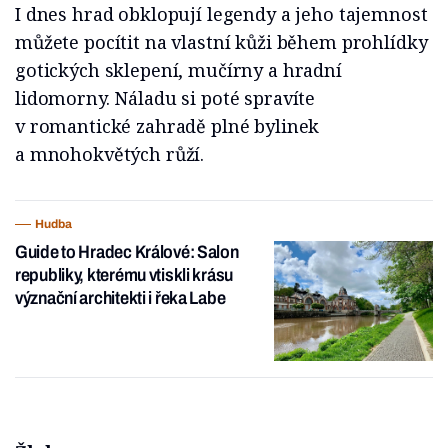
I dnes hrad obklopují legendy a jeho tajemnost
můžete pocítit na vlastní kůži během prohlídky
gotických sklepení, mučírny a hradní
lidomorny. Náladu si poté spravíte
v romantické zahradě plné bylinek
a mnohokvětých růží.
Hudba
Guide to Hradec Králové: Salon
republiky, kterému vtiskli krásu
význační architekti i řeka Labe