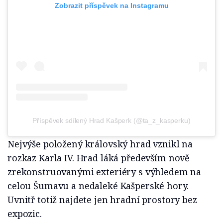
Zobrazit příspěvek na Instagramu
Příspěvek sdílený Hrad Kašperk (@ta_z_kasperku)
Nejvýše položený královský hrad vznikl na
rozkaz Karla IV. Hrad láká především nově
zrekonstruovanými exteriéry s výhledem na
celou Šumavu a nedaleké Kašperské hory.
Uvnitř totiž najdete jen hradní prostory bez
expozic.