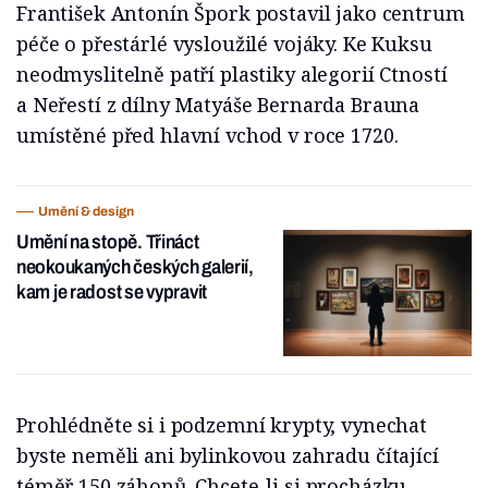
František Antonín Špork postavil jako centrum
péče o přestárlé vysloužilé vojáky. Ke Kuksu
neodmyslitelně patří plastiky alegorií Ctností
a Neřestí z dílny Matyáše Bernarda Brauna
umístěné před hlavní vchod v roce 1720.
Umění & design
Umění na stopě. Třináct
neokoukaných českých galerií,
kam je radost se vypravit
Prohlédněte si i podzemní krypty, vynechat
byste neměli ani bylinkovou zahradu čítající
téměř 150 záhonů. Chcete-li si procházku