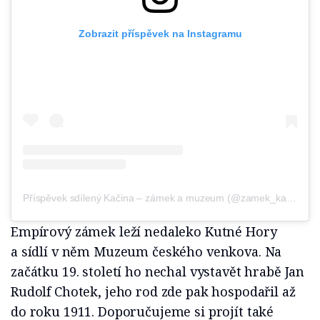
Zobrazit příspěvek na Instagramu
Příspěvek sdílený Kačina – zámek a muzeum (@zamek_kacina)
Empírový zámek leží nedaleko Kutné Hory
a sídlí v něm Muzeum českého venkova. Na
začátku 19. století ho nechal vystavět hrabě Jan
Rudolf Chotek, jeho rod zde pak hospodařil až
do roku 1911. Doporučujeme si projít také