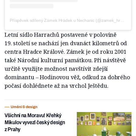
Příspěvek sdílený Zámek Hrádek u Nechanic (@zamek_hradek)
Letní sídlo Harrachů postavené v polovině
19. století se nachází jen dvanáct kilometrů od
centra Hradce Králové. Zámek je od roku 2001
také Národní kulturní památkou. Při návštěvě
určitě využijte možnost navštívit zdejší
dominantu – Hodinovou věž, odkud za dobrého
počasí dohlédnete až na vrchol Ještědu.
Umění & design
Všichni na Moravu! Křehký
Mikulov vyvezl český design
z Prahy