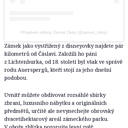
Příspěvek sdílený Zamek Zleby (@zamek_zleby)
Zámek jako vystřižený z disneyovky najdete pár
kilometrů od Čáslavi. Založili ho páni
z Lichtenburka, od 18. století byl však ve správě
rodu Auerspergů, kteří stojí za jeho dnešní
podobou.
Uvnitř můžete obdivovat rozsáhlé sbírky
zbraní, luxusního nábytku a originálních
předmětů, určitě ale nevynechejte obrovský
dvacetihektarový areál zámeckého parku.
V oboře zblízka pozorujte lesní zvěř