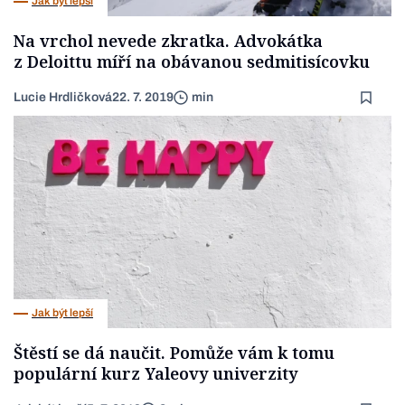
Jak být lepší
Na vrchol nevede zkratka. Advokátka
z Deloittu míří na obávanou sedmitisícovku
Lucie Hrdličková
22. 7. 2019
min
Jak být lepší
Štěstí se dá naučit. Pomůže vám k tomu
populární kurz Yaleovy univerzity