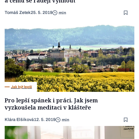
a čemu se raději vyhnout
Tomáš Zetek
25. 5. 2019
min
Jak být lepší
Pro lepší spánek i práci. Jak jsem
vyzkoušela meditaci v klášteře
Klára Elšíková
12. 5. 2019
min