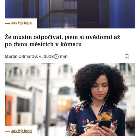
Jak být lepší
Že musím odpočívat, jsem si uvědomil až
po dvou měsících v kómatu
Martin Ditmar
16. 4. 2019
min
Jak být lepší