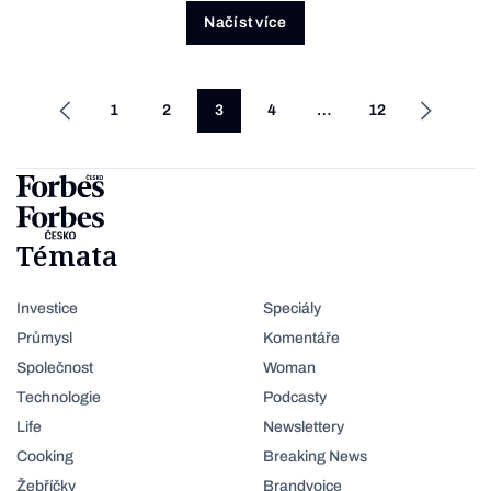
Načíst více
1
2
3
4
…
12
Témata
Investice
Speciály
Průmysl
Komentáře
Společnost
Woman
Technologie
Podcasty
Life
Newslettery
Cooking
Breaking News
Žebříčky
Brandvoice