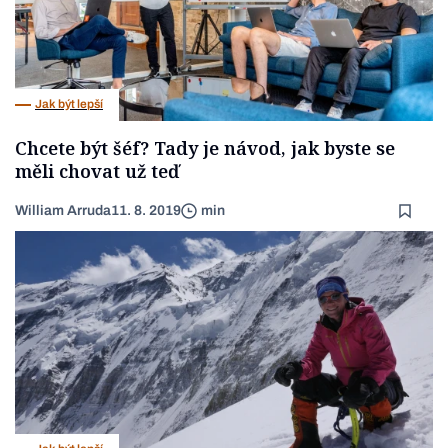
Jak být lepší
Chcete být šéf? Tady je návod, jak byste se
měli chovat už teď
William Arruda
11. 8. 2019
min