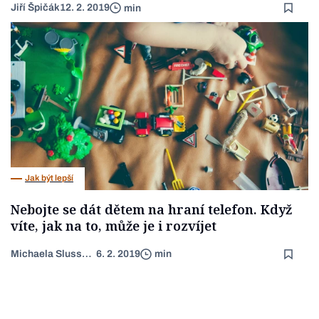
Jiří Špičák
12. 2. 2019
min
Jak být lepší
Nebojte se dát dětem na hraní telefon. Když
víte, jak na to, může je i rozvíjet
Michaela Slussareff
6. 2. 2019
min