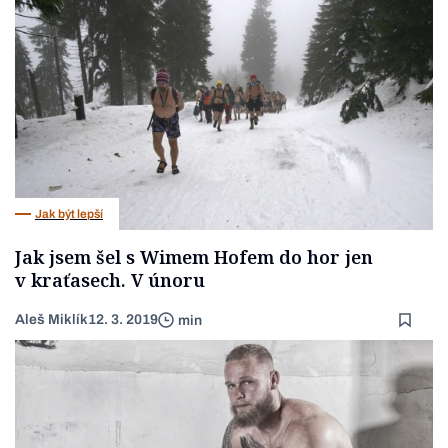
Jak být lepší
Jak jsem šel s Wimem Hofem do hor jen
v kraťasech. V únoru
Aleš Miklík
12. 3. 2019
min