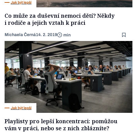
Jak být lepší
Co může za duševní nemoci dětí? Někdy
i rodiče a jejich vztah k práci
Michaela Černá
14. 2. 2019
min
Jak být lepší
Playlisty pro lepší koncentraci: pomůžou
vám v práci, nebo se z nich zblázníte?