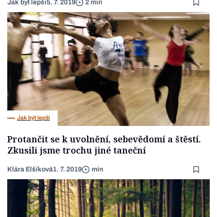
Jak být lepší
5. 7. 2019
2 min
Jak být lepší
Protančit se k uvolnění, sebevědomí a štěstí.
Zkusili jsme trochu jiné taneční
Klára Elšíková
1. 7. 2019
min