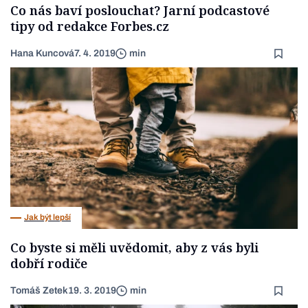
Co nás baví poslouchat? Jarní podcastové
tipy od redakce Forbes.cz
Hana Kuncová
7. 4. 2019
min
Jak být lepší
Co byste si měli uvědomit, aby z vás byli
dobří rodiče
Tomáš Zetek
19. 3. 2019
min