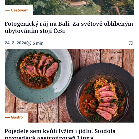
Cestování
Fotogenický ráj na Bali. Za světově oblíbeným
ubytováním stojí Češi
24. 2. 2024
5 min
Gastro
Pojedete sem kvůli lyžím i jídlu. Stodola
pozvedává gastroúroveň Lipna