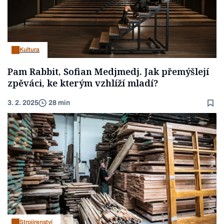
Kultura
Pam Rabbit, Sofian Medjmedj. Jak přemýšlejí
zpěváci, ke kterým vzhlíží mladí?
3. 2. 2025
28 min
Strojírenství