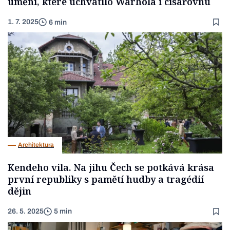
umění, které uchvátilo Warhola i císařovnu
1. 7. 2025
6 min
Architektura
Kendeho vila. Na jihu Čech se potkává krása
první republiky s pamětí hudby a tragédií
dějin
26. 5. 2025
5 min