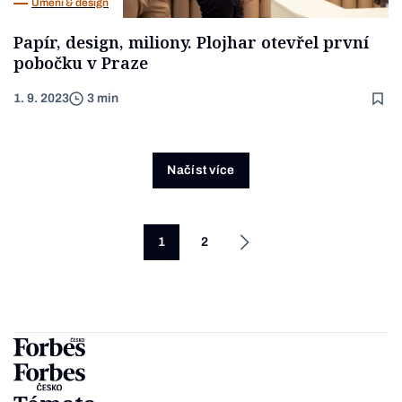
Umění & design
Papír, design, miliony. Plojhar otevřel první
pobočku v Praze
1. 9. 2023
3 min
Načíst více
1
2