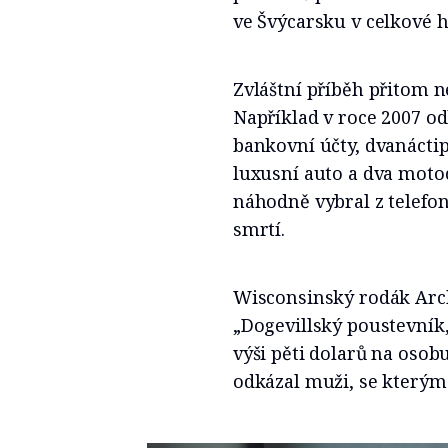
ve Švýcarsku v celkové h
Zvláštní příběh přitom n
Například v roce 2007 o
bankovní účty, dvanácti
luxusní auto a dva motoc
náhodně vybral z telefo
smrtí.
Wisconsinský rodák Arc
„Dogevillský poustevník,
výši pěti dolarů na osob
odkázal muži, se kterým s