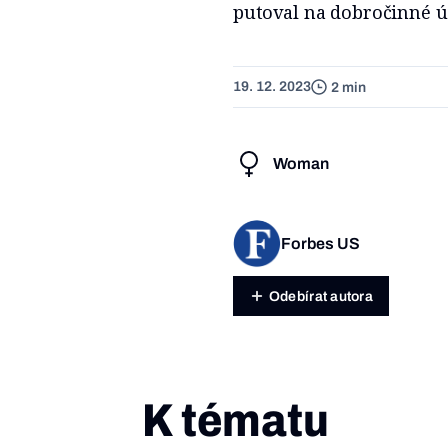
putoval na dobročinné úč
19. 12. 2023
2 min
Woman
Forbes US
Odebírat autora
K tématu