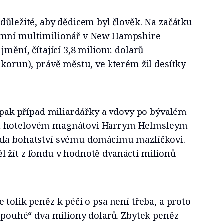
důležité, aby dědicem byl člověk. Na začátku
ymní multimilionář v New Hampshire
jmění, čítající 3,8 milionu dolarů
 korun), právě městu, ve kterém žil desítky
e pak případ miliardářky a vdovy po bývalém
a hotelovém magnátovi Harrym Helmsleym
ala bohatství svému domácímu mazlíčkovi.
 žít z fondu v hodnotě dvanácti milionů
 tolik peněz k péči o psa není třeba, a proto
 „pouhé“ dva miliony dolarů. Zbytek peněz