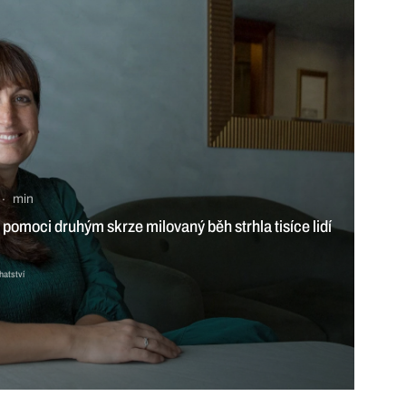
aný běh
 min
al. Vynálezce se rozdělil o bohatství