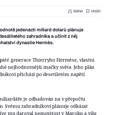
Sdílet
Uložit
dnotě jedenácti miliard dolarů plánuje
sátiletého zahradníka a učinit z něj
bohatství dynastie Hermès.
páté generace Thierryho Hermèse, vlastní
uhé nejhodnotnější značky světa. Jeho plán
níkovi přichází po desetiletém napětí
iliardáře je odhadován na v přepočtu
n. Svému zahradníkovi plánuje odkázat
říve mu daroval nemovitost v Maroku a vilu