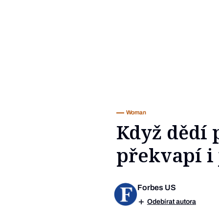
Woman
Když dědí 
překvapí i 
Forbes US
Odebírat autora