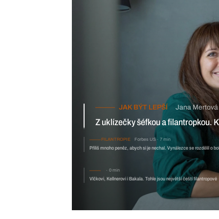
JAK BÝT LEPŠÍ
Jana Mertová
min
Z uklízečky šéfkou a filantropkou. K pomoci druhým skrze milov
strhla tisíce lidí
FILANTROPIE
Forbes US
7
Příliš mnoho peněz, abych si je nech
0 min
Vlčkovi, Kellnerovi i Bakala. Tohle jsou největší čeští filantropové