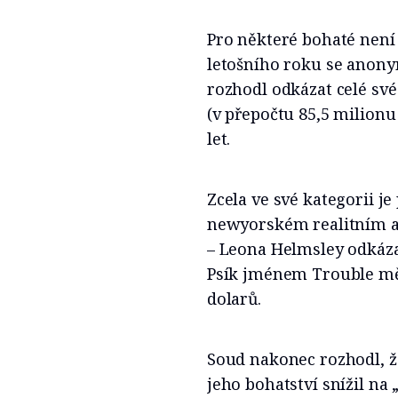
Pro některé bohaté není 
letošního roku se anon
rozhodl odkázat celé své 
(v přepočtu 85,5 milionu
let.
Zcela ve své kategorii j
newyorském realitním 
– Leona Helmsley odkáz
Psík jménem Trouble měl
dolarů.
Soud nakonec rozhodl, že
jeho bohatství snížil na