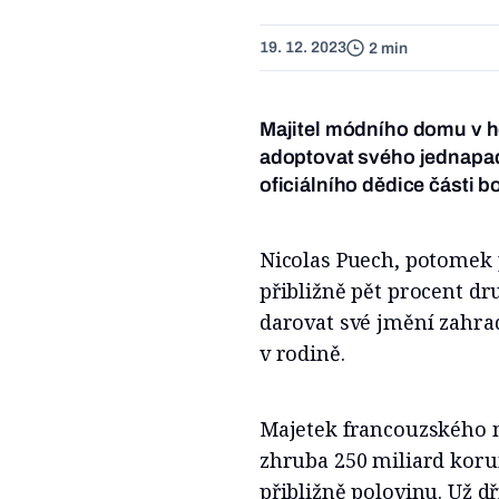
19. 12. 2023
2 min
Majitel módního domu v ho
adoptovat svého jednapade
oficiálního dědice části 
Nicolas Puech, potomek 
přibližně pět procent dr
darovat své jmění zahrad
v rodině.
Majetek francouzského m
zhruba 250 miliard koru
přibližně polovinu. Už d