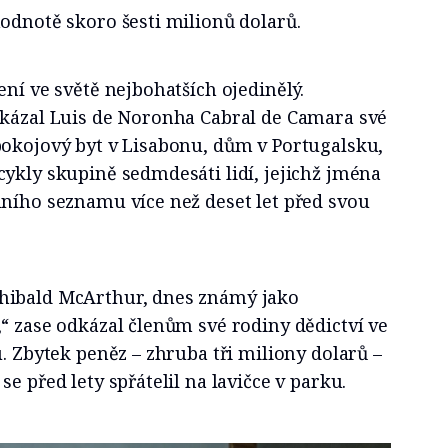
odnotě skoro šesti milionů dolarů.
ení ve světě nejbohatších ojedinělý.
dkázal Luis de Noronha Cabral de Camara své
pokojový byt v Lisabonu, dům v Portugalsku,
ykly skupině sedmdesáti lidí, jejichž jména
nního seznamu více než deset let před svou
hibald McArthur, dnes známý jako
“ zase odkázal členům své rodiny dědictví ve
u. Zbytek peněz – zhruba tři miliony dolarů –
e před lety spřátelil na lavičce v parku.