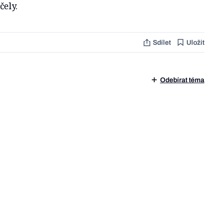
ely.
Sdílet
Uložit
Odebírat téma