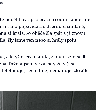
y.
e oddělili čas pro práci a rodinu a ideálně
Já si ráno popovídala s dcerou u snídaně,
na si hrála. Po obědě šla spát a já znovu
la, šly jsme ven nebo si hrály spolu.
ovi, a když dcera usnula, znovu jsem sedla
eba. Držela jsem se zásady, že v čase
etelefonuje, nechatuje, nemailuje, zkrátka