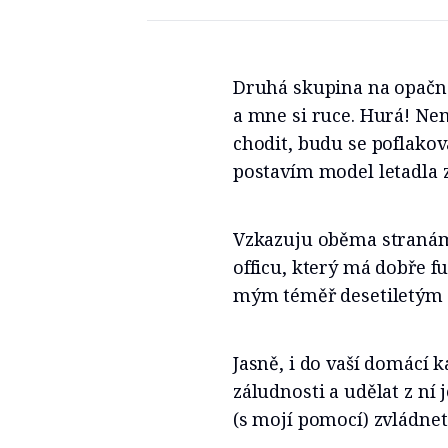
Druhá skupina na opačné
a mne si ruce. Hurá! Ne
chodit, budu se poflako
postavím model letadla z
Vzkazuju oběma stranám:
officu, který má dobře f
mým téměř desetiletým
Jasně, i do vaší domácí 
záludnosti a udělat z ní 
(s mojí pomocí) zvládnet