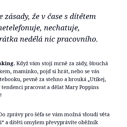
e zásady, že v čase s dítětem
netelefonuje, nechatuje,
rátka nedělá nic pracovního.
sking.
Když vám stojí mrně za zády, šťouchá
íkem, maminko, pojď si hrát, nebo se vás
otebooku, pevně za stehno a brouká „Utíkej,
e tendenci pracovat a dělat Mary Poppins
!
 Do zprávy pro šéfa se vám možná vloudí věta
rti“ a dítěti omylem převyprávíte oběžník