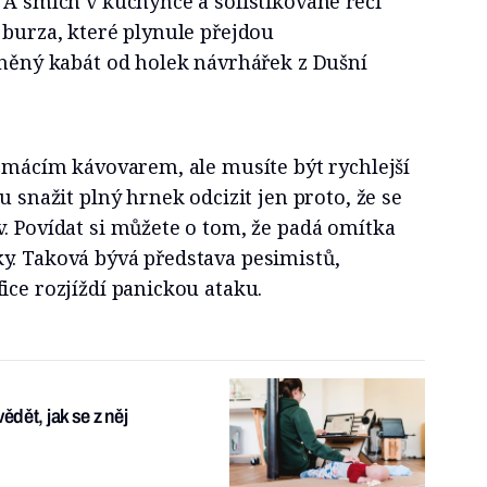
 A smích v kuchyňce a sofistikované řeči
 burza, které plynule přejdou
lněný kabát od holek návrhářek z Dušní
domácím kávovarem, ale musíte být rychlejší
u snažit plný hrnek odcizit jen proto, že se
. Povídat si můžete o tom, že padá omítka
y. Taková bývá představa pesimistů,
ice rozjíždí panickou ataku.
ědět, jak se z něj