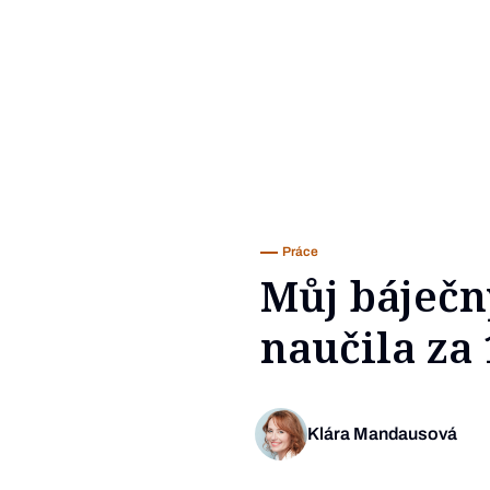
Práce
Můj báječn
naučila za
Klára Mandausová