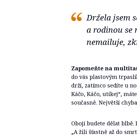
Držela jsem s
a rodinou se 
nemailuje, zk
Zapomeňte na multita
do vás plastovým trpasl
drží, zatímco sedíte u n
Káčo, Káčo, utíkej“, mát
současně. Největší chyba
Obojí budete dělat blbě.
„A žili šťastně až do sm