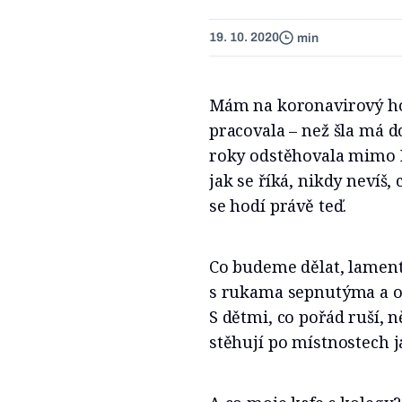
19. 10. 2020
min
Mám na koronavirový hom
pracovala – než šla má dc
roky odstěhovala mimo P
jak se říká, nikdy nevíš, 
se hodí právě teď.
Co budeme dělat, lament
s rukama sepnutýma a 
S dětmi, co pořád ruší, 
stěhují po místnostech 