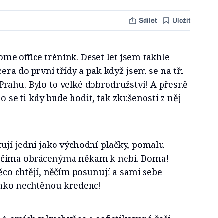
Sdílet
Uložit
e office trénink. Deset let jsem takhle
era do první třídy a pak když jsem se na tři
rahu. Bylo to velké dobrodružství! A přesně
co se ti kdy bude hodit, tak zkušenosti z něj
ují jedni jako východní plačky, pomalu
očima obrácenýma někam k nebi. Doma!
něco chtějí, něčím posunují a sami sebe
jako nechtěnou kredenc!