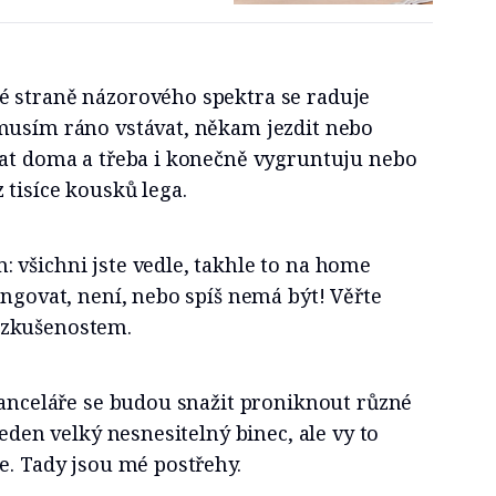
 straně názorového spektra se raduje
musím ráno vstávat, někam jezdit nebo
vat doma a třeba i konečně vygruntuju nebo
 tisíce kousků lega.
 všichni jste vedle, takhle to na home
ungovat, není, nebo spíš nemá být! Věřte
 zkušenostem.
kanceláře se budou snažit proniknout různé
jeden velký nesnesitelný binec, ale vy to
e. Tady jsou mé postřehy.