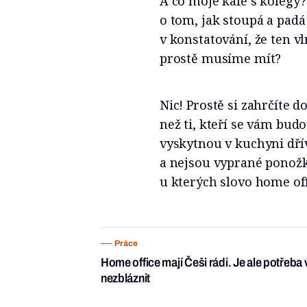
A co moje kafe s kolegy?
o tom, jak stoupá a padá
v konstatování, že ten v
prostě musíme mít?
Nic! Prostě si zahrčíte 
než ti, kteří se vám budo
vyskytnou v kuchyni dřív
a nejsou vyprané ponožk
u kterých slovo home off
Práce
Home office mají Češi rádi. Je ale potřeba v
nezbláznit