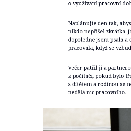
o využívání pracovní dob
Naplánujte den tak, abyst
nikdo nepřišel zkrátka. 
dopoledne jsem psala a o
pracovala, když se vzbudi
Večer patřil jí a partner
k počítači, pokud bylo tř
s dítětem a rodinou se n
nedělá nic pracovního.