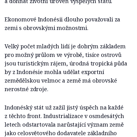
a dohnat životní úroveň vyspělých států.
Ekonomové Indonésii dlouho považovali za
zemi s obrovskými možnostmi.
Velký počet mladých lidí je dobrým základem
pro možný průlom ve výrobě, tisíce ostrovů
jsou turistickým rájem, úrodná tropická půda
by z Indonésie mohla udělat exportní
zemědělskou velmoc a země má obrovské
nerostné zdroje.
Indonéský stát už zažil jistý úspěch na každé
z těchto front. Industrializace v osmdesátých
letech odstartovala narůstající význam země
jako celosvětového dodavatele základního