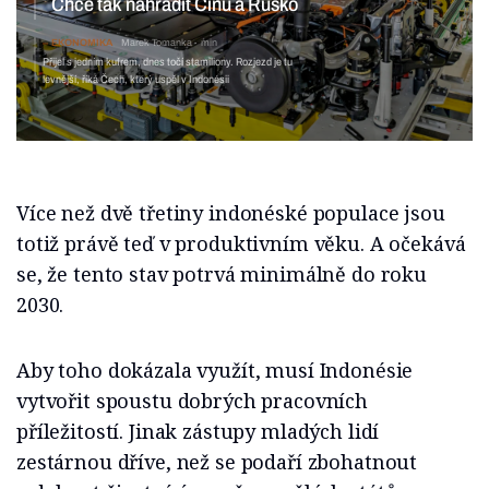
Chce tak nahradit Čínu a Rusko
EKONOMIKA
Marek Tomanka
min
Přijel s jedním kufrem, dnes točí stamiliony. Rozjezd je tu
levnější, říká Čech, který uspěl v Indonésii
Více než dvě třetiny indonéské populace jsou
totiž právě teď v produktivním věku. A očekává
se, že tento stav potrvá minimálně do roku
2030.
Aby toho dokázala využít, musí Indonésie
vytvořit spoustu dobrých pracovních
příležitostí. Jinak zástupy mladých lidí
zestárnou dříve, než se podaří zbohatnout