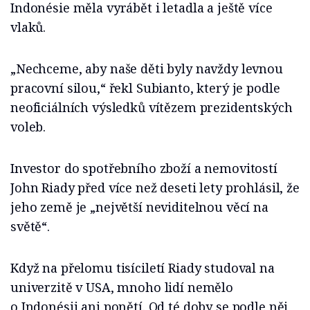
Indonésie měla vyrábět i letadla a ještě více
vlaků.
„Nechceme, aby naše děti byly navždy levnou
pracovní silou,“ řekl Subianto, který je podle
neoficiálních výsledků vítězem prezidentských
voleb.
Investor do spotřebního zboží a nemovitostí
John Riady před více než deseti lety prohlásil, že
jeho země je „největší neviditelnou věcí na
světě“.
Když na přelomu tisíciletí Riady studoval na
univerzitě v USA, mnoho lidí nemělo
o Indonésii ani ponětí. Od té doby se podle něj