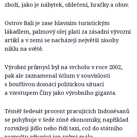
zboží, jako je nábytek, oblečení, hračky a obuv.
Ostrov Bali je zase hlavním turistickým
lákadlem, palmový olej platí za zásadní vývozní
artikl a v zemi se nacházejí největší zásoby
niklu na světě.
Výrobní průmysl byl na vrcholu v roce 2002,
pak ale zaznamenal útlum v souvislosti
s bouřlivou domácí politickou situací
a vzestupem Číny jako výrobního giganta.
Téměř šedesát procent pracujících Indonésanů
se pohybuje v šedé zóně ekonomiky, například
rozvážejí jídlo nebo řídí taxi, což do státního
rozpočtu přispívá jen velmi málo.