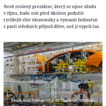
Nově zvolený prezident, který se ujme úřadu
v říjnu, bude stát před úkolem podnítit
rychlejší růst ekonomiky a vymanit Indonésii
z pasti středních příjmů dříve, než jí vyprší čas.
KRYPTOMĚNY
Karel Wolf
3 min
Platit na dovolené kryptem? Na Bali už prý ne
AUTOMOTIVE
ČTK
2 min
Škoda Auto zvažuje vstup do Thajska a Indonésie.