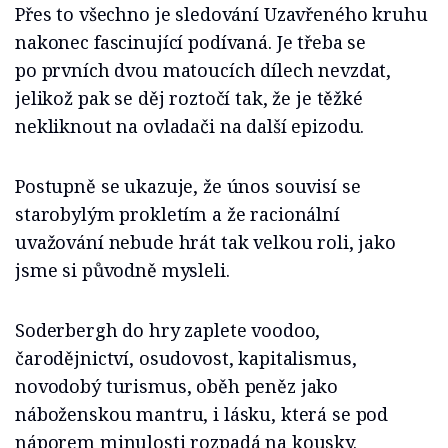
Přes to všechno je sledování Uzavřeného kruhu
nakonec fascinující podívaná. Je třeba se
po prvních dvou matoucích dílech nevzdat,
jelikož pak se děj roztočí tak, že je těžké
nekliknout na ovladači na další epizodu.
Postupně se ukazuje, že únos souvisí se
starobylým prokletím a že racionální
uvažování nebude hrát tak velkou roli, jako
jsme si původně mysleli.
Soderbergh do hry zaplete voodoo,
čarodějnictví, osudovost, kapitalismus,
novodobý turismus, oběh peněz jako
náboženskou mantru, i lásku, která se pod
náporem minulosti rozpadá na kousky.