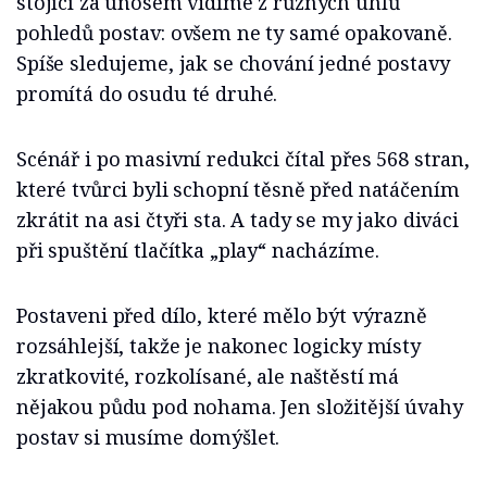
stojící za únosem vidíme z různých úhlů
pohledů postav: ovšem ne ty samé opakovaně.
Spíše sledujeme, jak se chování jedné postavy
promítá do osudu té druhé.
Scénář i po masivní redukci čítal přes 568 stran,
které tvůrci byli schopní těsně před natáčením
zkrátit na asi čtyři sta. A tady se my jako diváci
při spuštění tlačítka „play“ nacházíme.
Postaveni před dílo, které mělo být výrazně
rozsáhlejší, takže je nakonec logicky místy
zkratkovité, rozkolísané, ale naštěstí má
nějakou půdu pod nohama. Jen složitější úvahy
postav si musíme domýšlet.