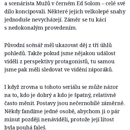
a scenárista Mužů v černém Ed Solom –⁠ celé své
dílo koncipovali. Některé jejich velkolepé snahy
jednoduše nevycházejí. Záměr se tu kácí
s nedokonalým provedením.
Původní scénář měl ukazovat děj z tří úhlů
pohledů. Takže pokud jsme nějakou událost
viděli z perspektivy protagonistů, tu samou
jsme pak měli sledovat ve vidění záporáků.
I když zrovna u tohoto seriálu se může názor
na to, kdo je dobrý a kdo je špatný, relativně
často měnit. Postavy jsou nečernobílé záměrně.
Někdy fandíme jedné osobě, abychom ji o pár
minut později nenáviděli, protože její lítost
byla pouhá faleš.