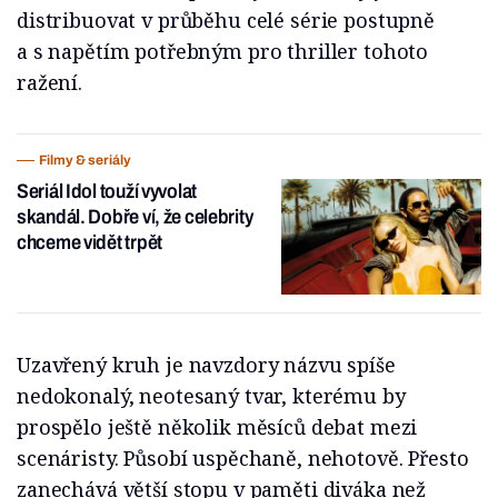
distribuovat v průběhu celé série postupně
a s napětím potřebným pro thriller tohoto
ražení.
Filmy & seriály
Seriál Idol touží vyvolat
skandál. Dobře ví, že celebrity
chceme vidět trpět
Uzavřený kruh je navzdory názvu spíše
nedokonalý, neotesaný tvar, kterému by
prospělo ještě několik měsíců debat mezi
scenáristy. Působí uspěchaně, nehotově. Přesto
zanechává větší stopu v paměti diváka než