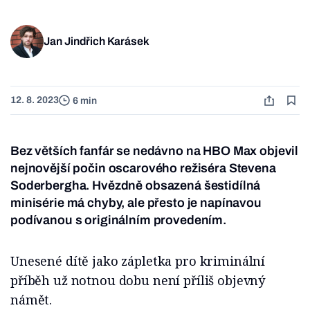
Jan Jindřich Karásek
12. 8. 2023
6 min
Bez větších fanfár se nedávno na HBO Max objevil
nejnovější počin oscarového režiséra Stevena
Soderbergha. Hvězdně obsazená šestidílná
minisérie má chyby, ale přesto je napínavou
podívanou s originálním provedením.
Unesené dítě jako zápletka pro kriminální
příběh už notnou dobu není příliš objevný
námět.