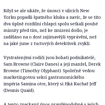
Když se ale ukáže, že únosci v ulicích New
Yorku popadli špatného kluka a navíc, že se tito
dva úplně rozdílní chlapci spolu setkali pouhé
minuty před tím, než ke zmizení došlo, je
zaděláno na o dost zajímavější vyprávění, než
na jaké jsme z tuctových detektivek zvyklí.
Vystrašenými rodiči jsou bohatí podnikatelé,
Sam Browne (Claire Danes) a její manžel, Derek
Browne (Timothy Olyphant). Společně vedou
marketingovou sekci gastronomického
impéria Samina otce, který si říká Kuchař Jeff
(Dennis Quaid).
A tento zpackaný únos pravděpodobně s jejich