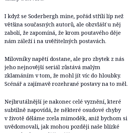
I když se Soderbergh mine, pořád střílí líp než
většina současných autorů, ale obzvlášť u něj
zabolí, že zapomíná, že krom poutavého děje
nám záleží i na uvěřitelných postavách.
Milovníky napětí dostane, ale pro zbytek z nás
jeho nejnovější seriál zůstává malým
zklamáním v tom, že mohl jít víc do hloubky.
Scénář a zajímavě rozehrané postavy na to měl.
Nejbrutálnější je nakonec celé vyznění, které
subtilně napovídá, že některé osudové chyby
v životě děláme zcela mimoděk, aniž bychom si
uvědomovali, jak mohou později naše blízké