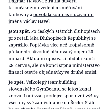
Dagmar Havlová ztratila důvěru
k současnému vedení a směřování
knihovny a
odvolala souhlas s užíváním
jména
Václav Havel.
Jsou zpět.
Po českých státních dluhopisech
pro retail (aka Dluhopisech Republiky) se
zaprášilo. Poptávka více než trojnásobně
překonala původně plánovaný objem 20
miliard. Aktuální upisovací období končí
28. června, ale na konci srpna ministerstvo
financí
otevře objednávky ve druhé emisi.
Je zpět.
Velkolepý teambuilding
slovenského GymBeamu se letos konal
znovu. Loni vzal prodejce sportovní výživy
všechny své zaměstnance do Řecka. Stálo