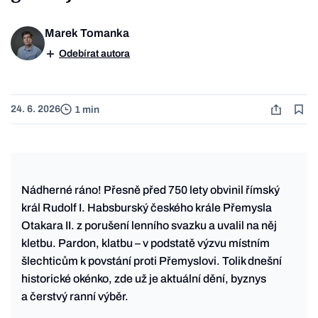
Marek Tomanka
Odebírat autora
24. 6. 2026
1 min
Nádherné ráno! Přesně před 750 lety obvinil římský
král Rudolf I. Habsburský českého krále Přemysla
Otakara II. z porušení lenního svazku a uvalil na něj
kletbu. Pardon, klatbu – v podstatě výzvu místním
šlechticům k povstání proti Přemyslovi. Tolik dnešní
historické okénko, zde už je aktuální dění, byznys
a čerstvý ranní výběr.