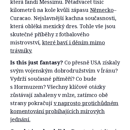
která fandí Messimu. Pětadvacet tisíc
kilometrů na kole kvůli zápasu
Německo
–
Curacao. Nejslavnější kachna současnosti,
která obléká mexický dres. Tohle vše jsou
skutečné příběhy z fotbalového
mistrovství,
které baví i děním mimo
trávníky.
Is this just fantasy?
Co přesně USA získaly
svým vojenským dobrodružstvím v Íránu?
Vydrží současné příměří? Co bude
s Hormuzem? Všechny klíčové otázky
zůstávají zahaleny v mlze, zatímco obě
strany pokračují
v naprosto protichůdném
komentování probíhajících mírových
jednání.