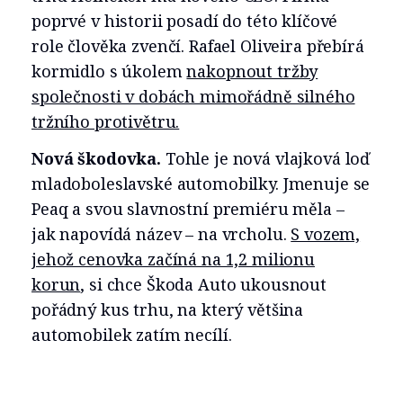
poprvé v historii posadí do této klíčové
role člověka zvenčí. Rafael Oliveira přebírá
kormidlo s úkolem
nakopnout tržby
společnosti v dobách mimořádně silného
tržního protivětru.
Nová škodovka.
Tohle je nová vlajková loď
mladoboleslavské automobilky. Jmenuje se
Peaq a svou slavnostní premiéru měla –
jak napovídá název – na vrcholu.
S vozem,
jehož cenovka začíná na 1,2 milionu
korun
, si chce Škoda Auto ukousnout
pořádný kus trhu, na který většina
automobilek zatím necílí.