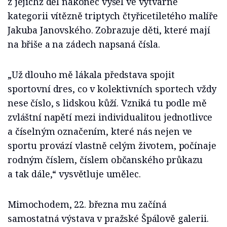
z jejichž děl nakonec vyšel ve výtvarné
kategorii vítězně triptych čtyřicetiletého malíře
Jakuba Janovského. Zobrazuje děti, které mají
na břiše a na zádech napsaná čísla.
„Už dlouho mě lákala představa spojit
sportovní dres, co v kolektivních sportech vždy
nese číslo, s lidskou kůží. Vzniká tu podle mě
zvláštní napětí mezi individualitou jednotlivce
a číselným označením, které nás nejen ve
sportu provází vlastně celým životem, počínaje
rodným číslem, číslem občanského průkazu
a tak dále,“ vysvětluje umělec.
Mimochodem, 22. března mu začíná
samostatná výstava v pražské Špálově galerii.