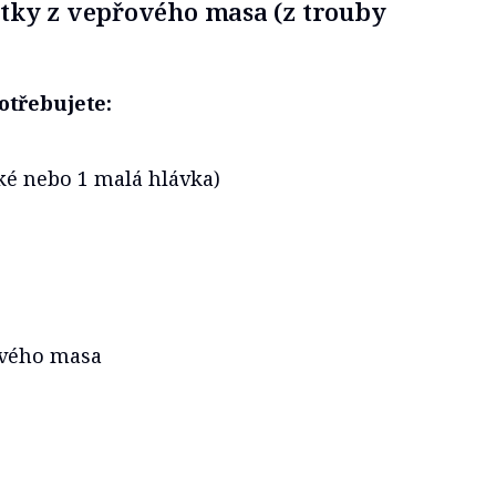
tky z vepřového masa (z trouby
otřebujete:
ké nebo 1 malá hlávka)
ového masa