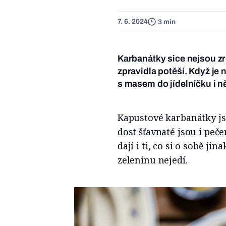
7. 6. 2024
3 min
Karbanátky sice nejsou zr
zpravidla potěší. Když je
s masem do jídelníčku i n
Kapustové karbanátky js
dost šťavnaté jsou i peče
dají i ti, co si o sobě j
zeleninu nejedí.