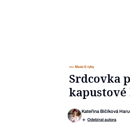
Maso & ryby
Srdcovka p
kapustové
Kateřina Bičíková Har
Odebírat autora