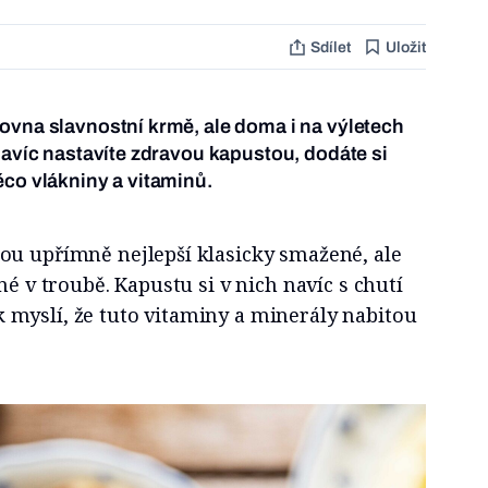
Sdílet
Uložit
ovna slavnostní krmě, ale doma i na výletech
 navíc nastavíte zdravou kapustou, dodáte si
ěco vlákniny a vitaminů.
ou upřímně nejlepší klasicky smažené, ale
né v troubě. Kapustu si v nich navíc s chutí
inak myslí, že tuto vitaminy a minerály nabitou