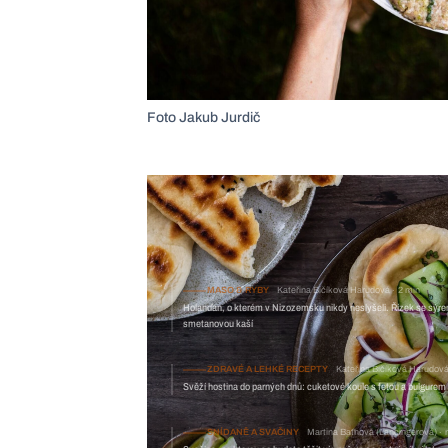
Foto Jakub Jurdič
MASO & RYBY
Kateřina Bičíková Harudová
2 min
Holanďan, o kterém v Nizozemsku nikdy neslyšeli. Řízek se sýr
smetanovou kaší
ZDRAVÉ A LEHKÉ RECEPTY
Kateřina Bičíková Harudov
Svěží hostina do parných dnů: cuketové koule s fetou a bulgurem
SNÍDANĚ A SVAČINY
Martina Baťhová (Lancingerová)