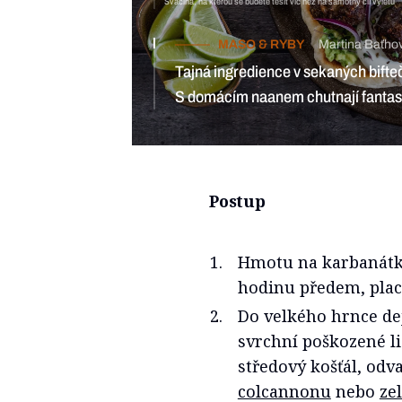
Svačina, na kterou se budete těšit víc než na samotný cíl výletu
MASO & RYBY
Martina Baťho
Tajná ingredience v sekaných bifte
S domácím naanem chutnají fantas
Postup
Hmotu na karbanátky
hodinu předem, plac
Do velkého hrnce dej
svrchní poškozené li
středový košťál, odva
colcannonu
nebo
ze