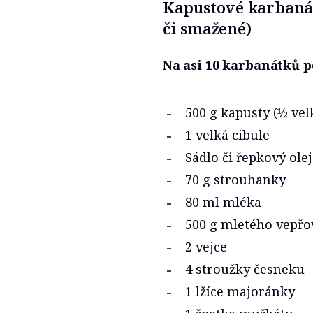
Kapustové karbaná
či smažené)
Na asi 10 karbanátků p
500 g kapusty (½ vel
1 velká cibule
Sádlo či řepkový olej
70 g strouhanky
80 ml mléka
500 g mletého vepř
2 vejce
4 stroužky česneku
1 lžíce majoránky