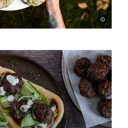
Foto Jakub Jurdi
em &
á
3 min
min