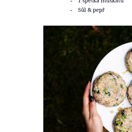
1 špetka muškátu
Sůl & pepř