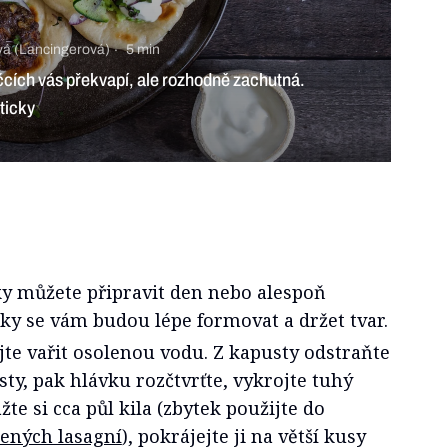
vá (Lancingerová)
5 min
čcích vás překvapí, ale rozhodně zachutná.
ticky
 můžete připravit den nebo alespoň
ky se vám budou lépe formovat a držet tvar.
te vařit osolenou vodu. Z kapusty odstraňte
sty, pak hlávku rozčtvrťte, vykrojte tuhý
žte si cca půl kila (zbytek použijte do
lených lasagní
), pokrájejte ji na větší kusy