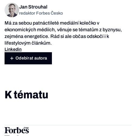
Jan Strouhal
redaktor Forbes Česko
Má za sebou patnáctileté mediální kolečko v
ekonomických médiích, věnuje se tématům z byznysu,
zejména energetice. Rád si ale občas odskočí i k
lifestylovým článkům.
Linkedin
Odebírat autora
K tématu