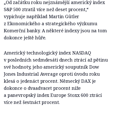
„Od začátku roku nejznámější americký index
S&P 500 ztratil více než deset procent,“
vypichuje například Martin Gütler
z Ekonomického a strategického výzkumu
Komerční banky. A některé indexy jsou na tom
dokonce ještě hůře.
Americký technologický index NASDAQ
v posledních sedmdesáti dnech ztrácí až pětinu
své hodnoty, jeho americký souputník Dow
Jones Industrial Average oproti úvodu roku
klesá o jedenáct procent. Německý DAX je
dokonce o dvaadvacet procent níže
a panevropský index Europe Stoxx 600 ztrácí
více než šestnáct procent.