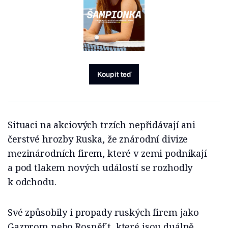
Koupit teď
Situaci na akciových trzích nepřidávají ani
čerstvé hrozby Ruska, že znárodní divize
mezinárodních firem, které v zemi podnikají
a pod tlakem nových událostí se rozhodly
k odchodu.
Své způsobily i propady ruských firem jako
Gazprom nebo Rosněf´t, které jsou duálně