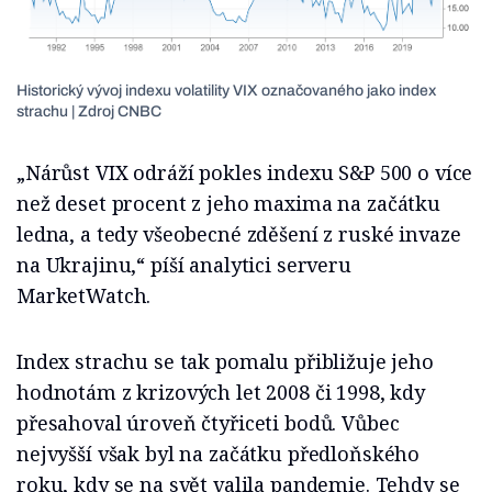
Historický vývoj indexu volatility VIX označovaného jako index
strachu | Zdroj CNBC
„Nárůst VIX odráží pokles indexu S&P 500 o více
než deset procent z jeho maxima na začátku
ledna, a tedy všeobecné zděšení z ruské invaze
na Ukrajinu,“ píší analytici serveru
MarketWatch.
Index strachu se tak pomalu přibližuje jeho
hodnotám z krizových let 2008 či 1998, kdy
přesahoval úroveň čtyřiceti bodů. Vůbec
nejvyšší však byl na začátku předloňského
roku, kdy se na svět valila pandemie. Tehdy se