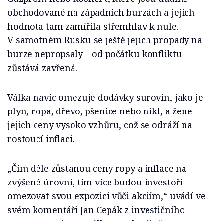
obchodované na západních burzách a jejich
hodnota tam zamířila střemhlav k nule.
V samotném Rusku se ještě jejich propady na
burze nepropsaly – od počátku konfliktu
zůstává zavřená.
Válka navíc omezuje dodávky surovin, jako je
plyn, ropa, dřevo, pšenice nebo nikl, a žene
jejich ceny vysoko vzhůru, což se odráží na
rostoucí inflaci.
„Čím déle zůstanou ceny ropy a inflace na
zvýšené úrovni, tím více budou investoři
omezovat svou expozici vůči akciím,“ uvádí ve
svém komentáři Jan Cepák z investičního