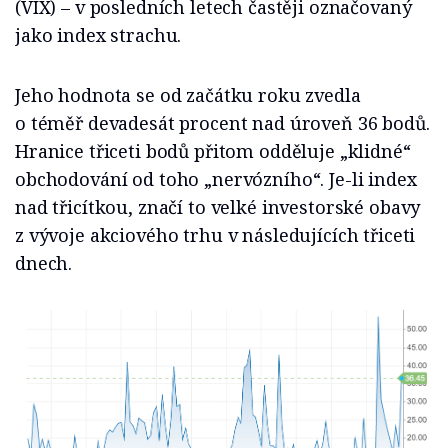
(VIX) – v posledních letech častěji označovaný
jako index strachu.
Jeho hodnota se od začátku roku zvedla
o téměř devadesát procent nad úroveň 36 bodů.
Hranice třiceti bodů přitom odděluje „klidné“
obchodování od toho „nervózního“. Je-li index
nad třicítkou, značí to velké investorské obavy
z vývoje akciového trhu v následujících třiceti
dnech.