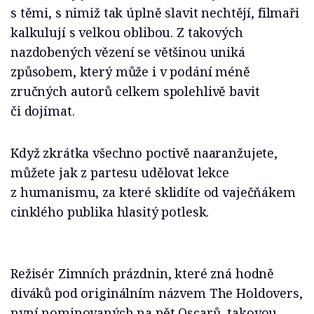
s těmi, s nimiž tak úplně slavit nechtějí, filmaři
kalkulují s velkou oblibou. Z takových
nazdobených vězení se většinou uniká
způsobem, který může i v podání méně
zručných autorů celkem spolehlivě bavit
či dojímat.
Když zkrátka všechno poctivě naaranžujete,
můžete jak z partesu udělovat lekce
z humanismu, za které sklidíte od vaječňákem
cinklého publika hlasitý potlesk.
Režisér Zimních prázdnin, které zná hodně
diváků pod originálním názvem The Holdovers,
nyní nominovaných na pět Oscarů, takovou