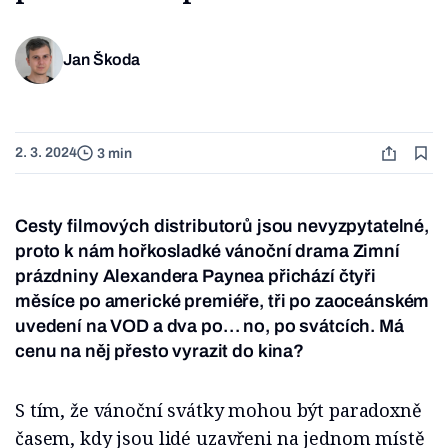
Jan Škoda
2. 3. 2024
3 min
Cesty filmových distributorů jsou nevyzpytatelné,
proto k nám hořkosladké vánoční drama Zimní
prázdniny Alexandera Paynea přichází čtyři
měsíce po americké premiéře, tři po zaoceánském
uvedení na VOD a dva po… no, po svátcích. Má
cenu na něj přesto vyrazit do kina?
S tím, že vánoční svátky mohou být paradoxně
časem, kdy jsou lidé uzavřeni na jednom místě