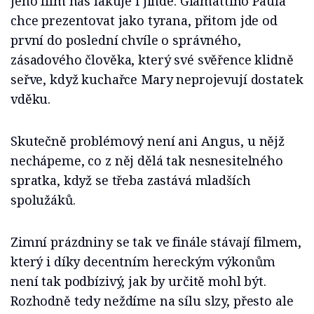
jeho film nás lakuje i jinde. Giamattiho Paula
chce prezentovat jako tyrana, přitom jde od
první do poslední chvíle o správného,
zásadového člověka, který své svěřence klidně
seřve, když kuchařce Mary neprojevují dostatek
vděku.
Skutečně problémový není ani Angus, u nějž
nechápeme, co z něj dělá tak nesnesitelného
spratka, když se třeba zastává mladších
spolužáků.
Zimní prázdniny se tak ve finále stávají filmem,
který i díky decentním hereckým výkonům
není tak podbízivý, jak by určitě mohl být.
Rozhodně tedy neždíme na sílu slzy, přesto ale