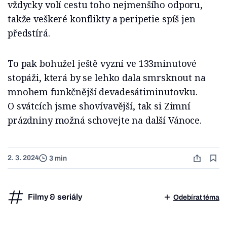
vždycky volí cestu toho nejmenšího odporu,
takže veškeré konflikty a peripetie spíš jen
předstírá.
To pak bohužel ještě vyzní ve 133minutové
stopáži, která by se lehko dala smrsknout na
mnohem funkčnější devadesátiminutovku.
O svátcích jsme shovívavější, tak si Zimní
prázdniny možná schovejte na další Vánoce.
2. 3. 2024
3 min
Filmy & seriály
Odebírat téma