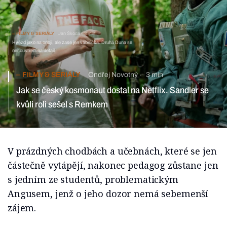
FILMY & SERIÁLY
Jan Škoda
3 min
Hvězd jako na orloji, ale zase jen vábnička. Druhá Duna se
nesoustředí na detail
FILMY & SERIÁLY
Ondřej Novotný
3 min
Jak se český kosmonaut dostal na Netflix. Sandler se
kvůli roli sešel s Remkem
V prázdných chodbách a učebnách, které se jen
částečně vytápějí, nakonec pedagog zůstane jen
s jedním ze studentů, problematickým
Angusem, jenž o jeho dozor nemá sebemenší
zájem.