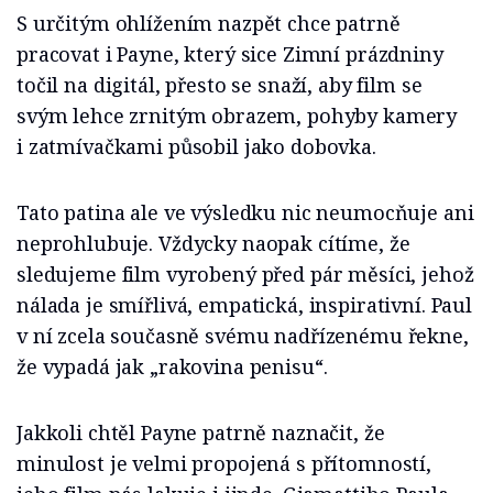
S určitým ohlížením nazpět chce patrně
pracovat i Payne, který sice Zimní prázdniny
točil na digitál, přesto se snaží, aby film se
svým lehce zrnitým obrazem, pohyby kamery
i zatmívačkami působil jako dobovka.
Tato patina ale ve výsledku nic neumocňuje ani
neprohlubuje. Vždycky naopak cítíme, že
sledujeme film vyrobený před pár měsíci, jehož
nálada je smířlivá, empatická, inspirativní. Paul
v ní zcela současně svému nadřízenému řekne,
že vypadá jak „rakovina penisu“.
Jakkoli chtěl Payne patrně naznačit, že
minulost je velmi propojená s přítomností,