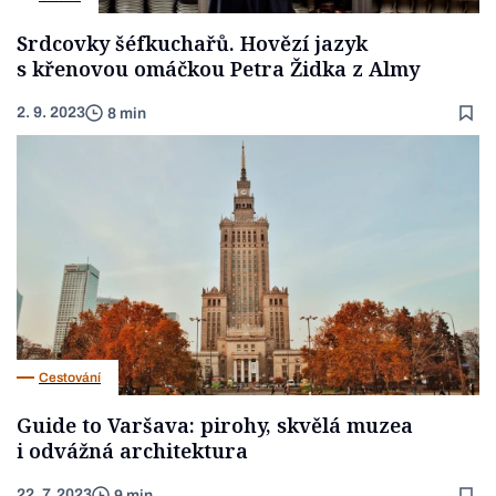
Srdcovky šéfkuchařů. Hovězí jazyk
s křenovou omáčkou Petra Židka z Almy
2. 9. 2023
8 min
Cestování
Guide to Varšava: pirohy, skvělá muzea
i odvážná architektura
22. 7. 2023
9 min