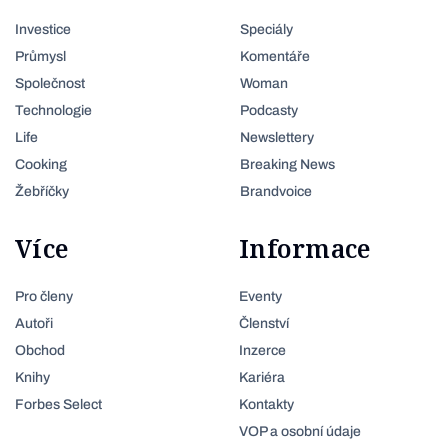
Investice
Speciály
Průmysl
Komentáře
Společnost
Woman
Technologie
Podcasty
Life
Newslettery
Cooking
Breaking News
Žebříčky
Brandvoice
Více
Informace
Pro členy
Eventy
Autoři
Členství
Obchod
Inzerce
Knihy
Kariéra
Forbes Select
Kontakty
VOP a osobní údaje