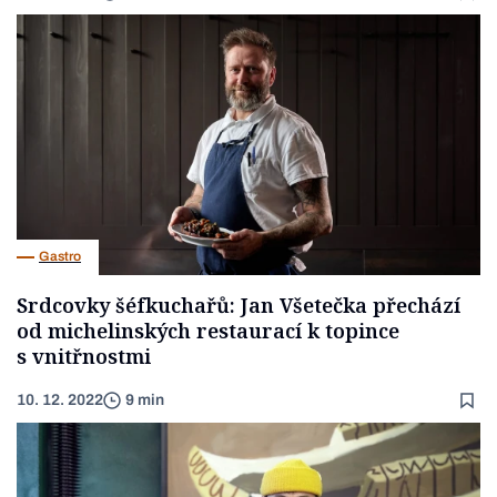
Gastro
Srdcovky šéfkuchařů: Jan Všetečka přechází
od michelinských restaurací k topince
s vnitřnostmi
10. 12. 2022
9 min