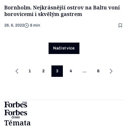
Bornholm. Nejkrásnější ostrov na Baltu voní
borovicemi i skvělým gastrem
26. 6. 2022
8 min
Načíst více
1
2
3
4
…
6
Témata