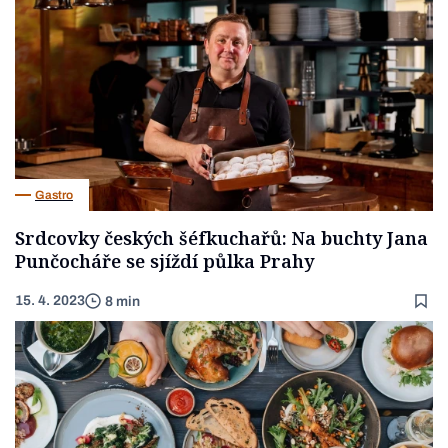
Gastro
Srdcovky českých šéfkuchařů: Na buchty Jana
Punčocháře se sjíždí půlka Prahy
15. 4. 2023
8 min