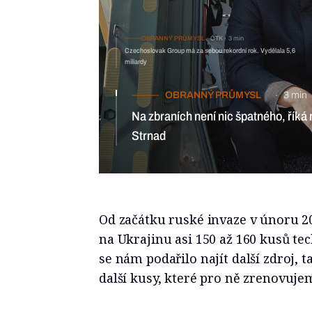
OBRANNÝ PRŮMYSL
ČTK
3 min
Czechoslovak Group má za sebou rekordní rok. Vydělala 5,6
miliardy
OBRANNÝ PRŮMYSL
3 min
Na zbraních není nic špatného, řík
Strnad
Od začátku ruské invaze v únoru 2
na Ukrajinu asi 150 až 160 kusů tec
se nám podařilo najít další zdroj,
další kusy, které pro ně zrenovujem