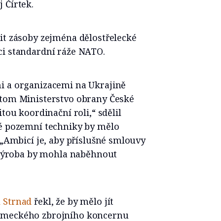
 Čírtek.
it zásoby zejména dělostřelecké
ci standardní ráže NATO.
i a organizacemi na Ukrajině
 tom Ministerstvo obrany České
tou koordinační roli,“ sdělil
ké pozemní techniky by mělo
 „Ambicí je, aby příslušné smlouvy
e výroba by mohla naběhnout
 Strnad
řekl, že by mělo jít
německého zbrojního koncernu