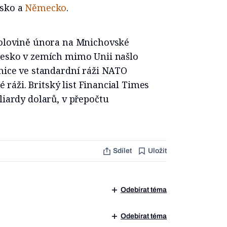
msko a
Německo
.
 polovině února na Mnichovské
 Česko v zemích mimo Unii našlo
unice ve standardní ráži NATO
ké ráži. Britský list Financial Times
liardy dolarů, v přepočtu
Sdílet
Uložit
Odebírat téma
Odebírat téma