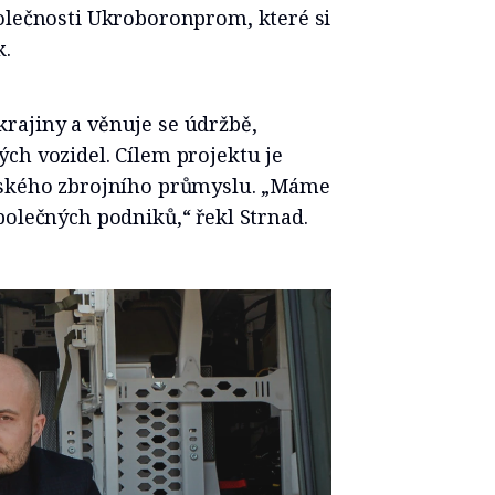
polečnosti Ukroboronprom, které si
k.
rajiny a věnuje se údržbě,
ch vozidel. Cílem projektu je
inského zbrojního průmyslu. „Máme
polečných podniků,“ řekl Strnad.