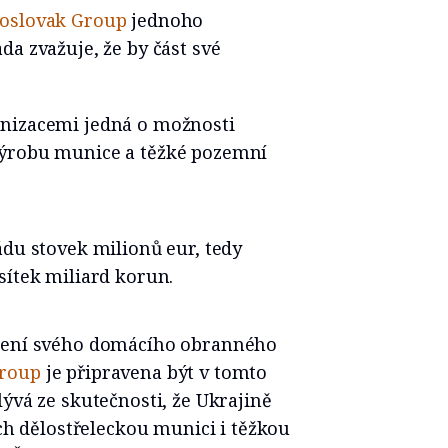
oslovak Group
jednoho
da zvažuje, že by část své
anizacemi jedná o možnosti
výrobu munice a těžké pozemní
ádu stovek milionů eur, tedy
sítek miliard korun.
ílení svého domácího obranného
Group
je připravena být v tomto
lývá ze skutečnosti, že Ukrajině
 dělostřeleckou munici i těžkou