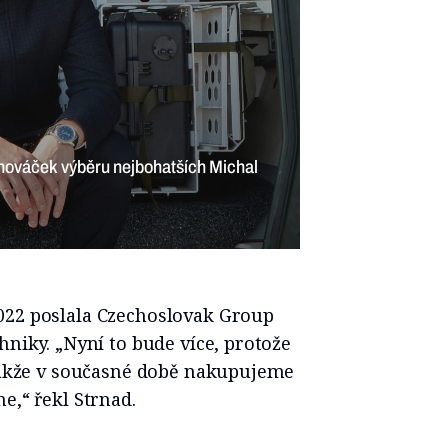
á nováček výběru nejbohatších Michal
022 poslala Czechoslovak Group
hniky. „Nyní to bude více, protože
 takže v současné době nakupujeme
e,“ řekl Strnad.