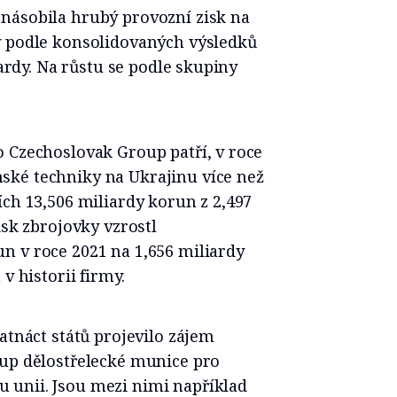
násobila hrubý provozní zisk na
y podle konsolidovaných výsledků
iardy. Na růstu se podle skupiny
 Czechoslovak Group patří, v roce
ské techniky na Ukrajinu více než
ích 13,506 miliardy korun z 2,497
isk zbrojovky vzrostl
n v roce 2021 na 1,656 miliardy
v historii firmy.
atnáct států projevilo zájem
kup dělostřelecké munice pro
 unii. Jsou mezi nimi například