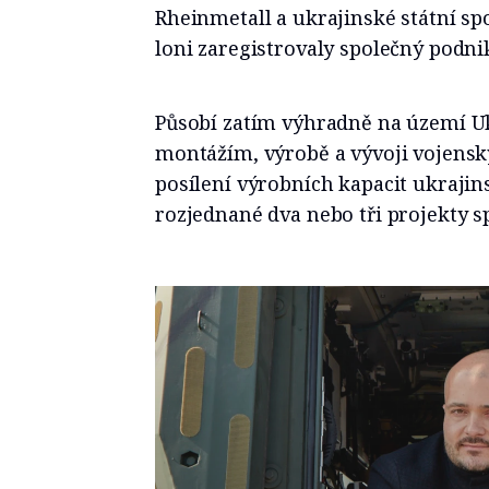
Rheinmetall a ukrajinské státní s
loni zaregistrovaly společný podni
Působí zatím výhradně na území Uk
montážím, výrobě a vývoji vojenský
posílení výrobních kapacit ukraj
rozjednané dva nebo tři projekty s