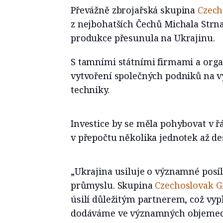
Převážně zbrojařská skupina
Czech
z nejbohatších Čechů Michala Strna
produkce přesunula na Ukrajinu.
S tamními státními firmami a org
vytvoření společných podniků na 
techniky.
Investice by se měla pohybovat v ř
v přepočtu několika jednotek až de
„Ukrajina usiluje o významné pos
průmyslu. Skupina
Czechoslovak 
úsilí důležitým partnerem, což vyp
dodáváme ve významných objemech