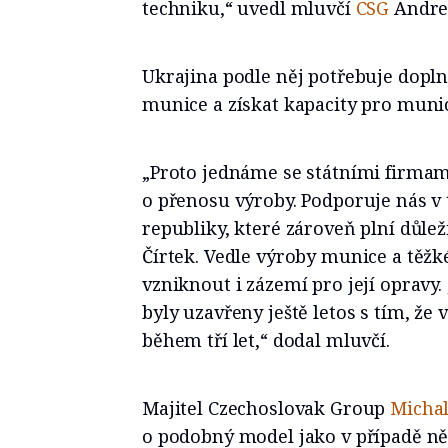
techniku,“ uvedl mluvčí
CSG
Andrej
Ukrajina podle něj potřebuje dopln
munice a získat kapacity pro muni
„Proto jednáme se státními firmam
o přenosu výroby. Podporuje nás v
republiky, které zároveň plní důleži
Čírtek. Vedle výroby munice a těž
vzniknout i zázemí pro její opravy.
byly uzavřeny ještě letos s tím, ž
během tří let,“ dodal mluvčí.
Majitel Czechoslovak Group
Michal
o podobný model jako v případě 