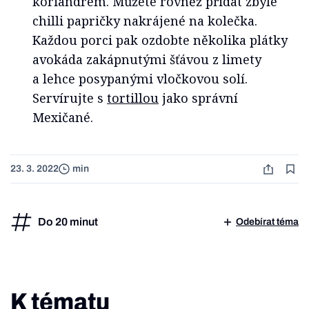
koriandrem. Můžete rovněž přidat zbylé
chilli papričky nakrájené na kolečka.
Každou porci pak ozdobte několika plátky
avokáda zakápnutými šťávou z limety
a lehce posypanými vločkovou solí.
Servírujte s
tortillou
jako správní
Mexičané.
23. 3. 2022
min
Do 20 minut
Odebírat téma
K tématu