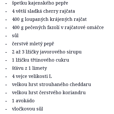
špetku kajenského pepře
4 větší sladká cherry rajčata
400 g loupaných krájených rajčat
400 g pečených fazolí v rajčatové omáčce
sůl
čerstvě mletý pepř
2 až 3 lžičky javorového sirupu
1 lžičku třtinového cukru
šťávu z 1 limety
4 vejce velikosti L
velkou hrst strouhaného cheddaru
velkou hrst čerstvého koriandru
1 avokádo
vločkovou sůl