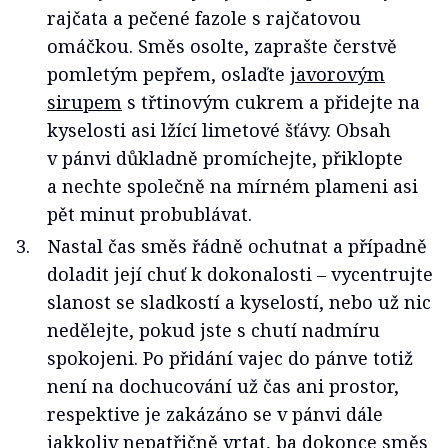
rajčata a pečené fazole s rajčatovou
omáčkou. Směs osolte, zaprašte čerstvě
pomletým pepřem, oslaďte
javorovým
sirupem
s třtinovým cukrem a přidejte na
kyselosti asi lžící limetové šťávy. Obsah
v pánvi důkladně promíchejte, přiklopte
a nechte společně na mírném plameni asi
pět minut probublávat.
Nastal čas směs řádně ochutnat a případně
doladit její chuť k dokonalosti – vycentrujte
slanost se sladkostí a kyselostí, nebo už nic
nedělejte, pokud jste s chutí nadmíru
spokojeni. Po přidání vajec do pánve totiž
není na dochucování už čas ani prostor,
respektive je zakázáno se v pánvi dále
jakkoliv nepatřičně vrtat, ba dokonce směs