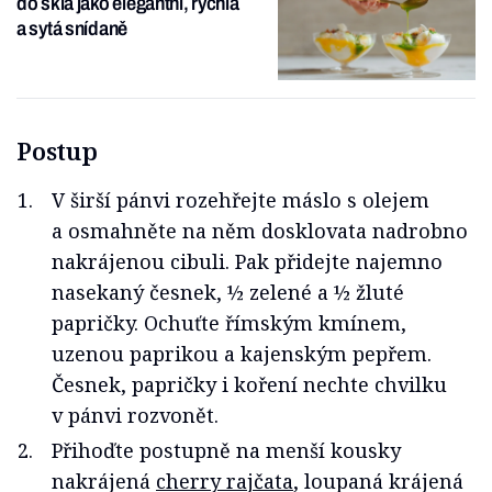
do skla jako elegantní, rychlá
a sytá snídaně
Postup
V širší pánvi rozehřejte máslo s olejem
a osmahněte na něm dosklovata nadrobno
nakrájenou cibuli. Pak přidejte najemno
nasekaný česnek, ½ zelené a ½ žluté
papričky. Ochuťte římským kmínem,
uzenou paprikou a kajenským pepřem.
Česnek, papričky i koření nechte chvilku
v pánvi rozvonět.
Přihoďte postupně na menší kousky
nakrájená
cherry rajčata
, loupaná krájená