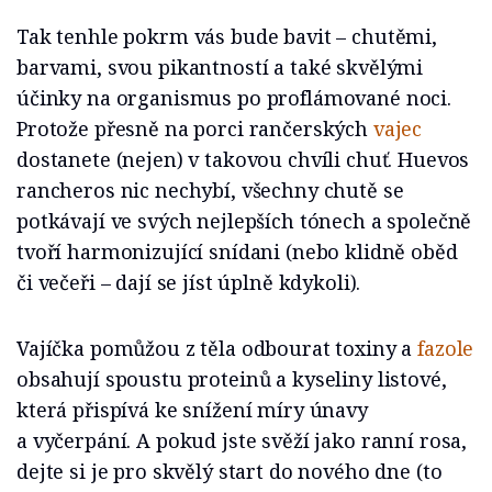
Tak tenhle pokrm vás bude bavit – chutěmi,
barvami, svou pikantností a také skvělými
účinky na organismus po proflámované noci.
Protože přesně na porci rančerských
vajec
dostanete (nejen) v takovou chvíli chuť. Huevos
rancheros nic nechybí, všechny chutě se
potkávají ve svých nejlepších tónech a společně
tvoří harmonizující snídani (nebo klidně oběd
či večeři – dají se jíst úplně kdykoli).
Vajíčka pomůžou z těla odbourat toxiny a
fazole
obsahují spoustu proteinů a kyseliny listové,
která přispívá ke snížení míry únavy
a vyčerpání. A pokud jste svěží jako ranní rosa,
dejte si je pro skvělý start do nového dne (to