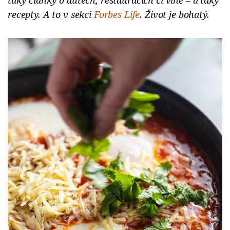
taky články o autech, restauracích či víně – a taky
recepty. A to v sekci
Forbes Life
. Život je bohatý.