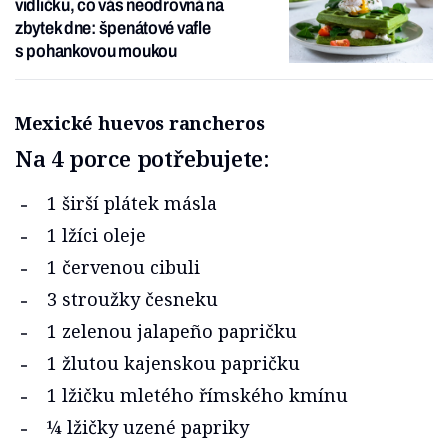
vidličku, co vás neodrovná na
zbytek dne: špenátové vafle
s pohankovou moukou
Mexické huevos rancheros
Na 4 porce potřebujete:
1 širší plátek másla
1 lžíci oleje
1 červenou cibuli
3 stroužky česneku
1 zelenou jalapeño papričku
1 žlutou kajenskou papričku
1 lžičku mletého římského kmínu
¼ lžičky uzené papriky