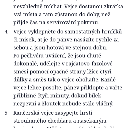
nevzhledně míchat. Vejce dostanou zkrátka
svá místa a tam zůstanou do doby, než
přijde čas na servírování pokrmu.
Vejce vyklepněte do samostatných hrníčků
či misek, ať je do pánve nasázíte rychle za
sebou a jsou hotová ve stejnou dobu.
Po pečlivém uvážení, že jsou chutě
dokonalé, udělejte v rajčatovo-fazolové
směsi pomocí opačné strany lžíce čtyři
důlky a směs tak o vejce obohaťte. Každé
vejce lehce posolte, pánev přiklopte a vařte
přibližně čtyři minuty, dokud bílek
nezpevní a žloutek nebude stále vláčný.
Rančerská vejce zasypejte hrstí
strouhaného
cheddaru
a nasekaným