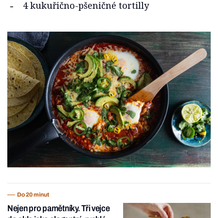
4 kukuřično-pšeničné tortilly
Do 20 minut
Nejen pro pamětníky. Tři vejce