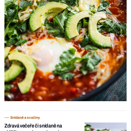
Snídaně a svačiny
Zdravá večeře či snídaně na