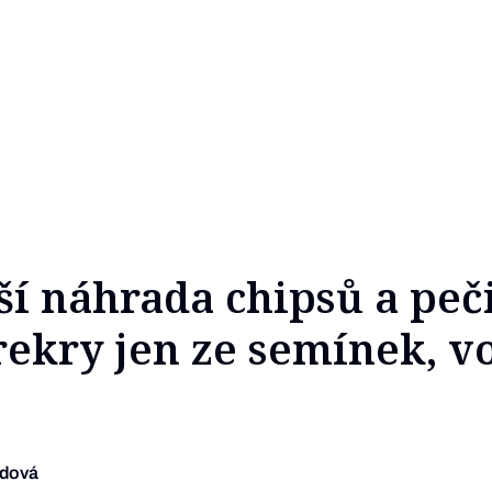
ší náhrada chipsů a peč
ekry jen ze semínek, v
udová