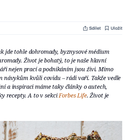
Sdílet
Uložit
ak jde tohle dohromady, byznysové médium
hromady. Život je bohatý, to je naše hlavní
náři nejen prací a podnikáním jsou živi. Mimo
m návykům kvůli covidu – rádi vaří. Takže vedle
ní a inspiraci máme taky články o autech,
ky recepty. A to v sekci
Forbes Life
. Život je