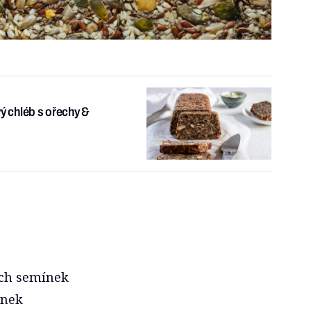
ý chléb s ořechy &
ých semínek
ínek