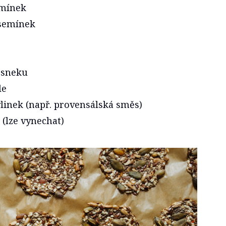
emínek
semínek
esneku
le
linek (např. provensálská směs)
k (lze vynechat)