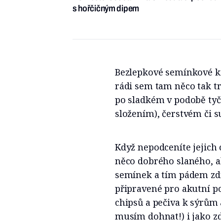
s hořčičným dipem
Bezlepkové semínkové kre
rádi sem tam něco tak tr
po sladkém v podobě tyč
složením), čerstvém či s
Když nepodceníte jejich
něco dobrého slaného, al
semínek a tím pádem zd
připravené pro akutní p
chipsů a pečiva k sýrům 
musím dohnat!) i jako zd