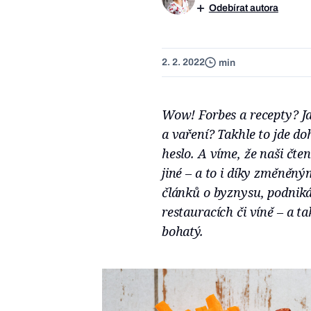
Odebírat autora
2. 2. 2022
min
Wow! Forbes a recepty? J
a vaření? Takhle to jde do
heslo. A víme, že naši čte
jiné – a to i díky změněný
článků o byznysu, podniká
restauracích či víně – a ta
bohatý.