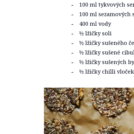
100 ml tykvových s
100 ml sezamových 
400 ml vody
½ lžičky soli
½ lžičky sušeného č
½ lžičky sušené cibu
½ lžičky sušených by
½ lžičky chilli vloče