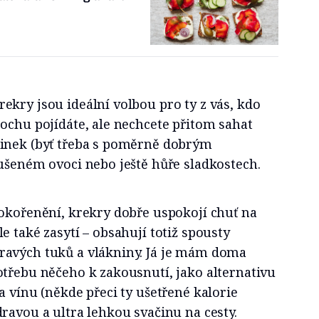
kry jsou ideální volbou pro ty z vás, kdo
ochu pojídáte, ale nechcete přitom sahat
inek (byť třeba s poměrně dobrým
ušeném ovoci nebo ještě hůře sladkostech.
 okořenění, krekry dobře uspokojí chuť na
e také zasytí – obsahují totiž spousty
ravých tuků a vlákniny. Já je mám doma
otřebu něčeho k zakousnutí, jako alternativu
a vínu (někde přeci ty ušetřené kalorie
ravou a ultra lehkou svačinu na cesty.