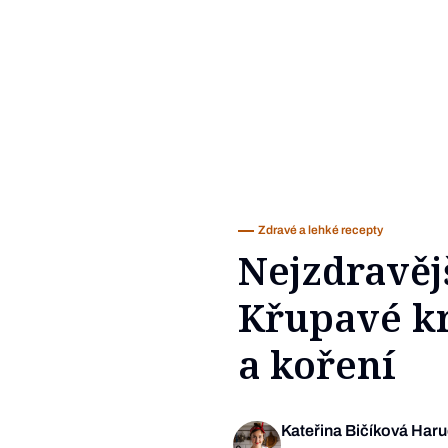
Zdravé a lehké recepty
Nejzdravěj
Křupavé kr
a koření
Kateřina Bičíková Har