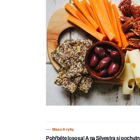
Maso & ryby
Pohřběte lososa! A na Silvestra si pochut