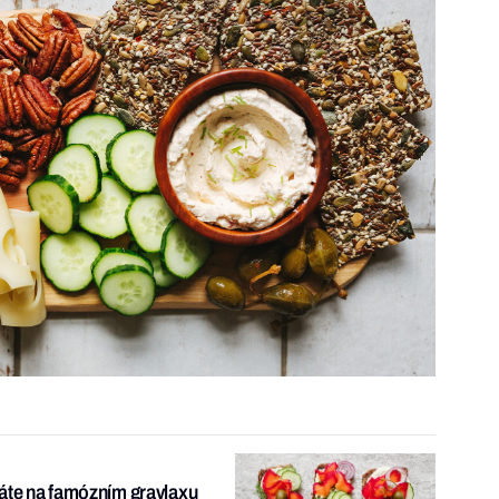
náte na famózním gravlaxu