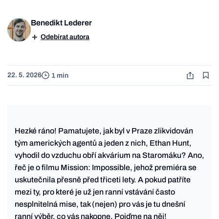
Benedikt Lederer
Odebírat autora
22. 5. 2026
1 min
Hezké ráno! Pamatujete, jak byl v Praze zlikvidován
tým amerických agentů a jeden z nich, Ethan Hunt,
vyhodil do vzduchu obří akvárium na Staromáku? Ano,
řeč je o filmu Mission: Impossible, jehož premiéra se
uskutečnila přesně před třiceti lety. A pokud patříte
mezi ty, pro které je už jen ranní vstávání často
nesplnitelná mise, tak (nejen) pro vás je tu dnešní
ranní výběr, co vás nakopne. Pojďme na něj!