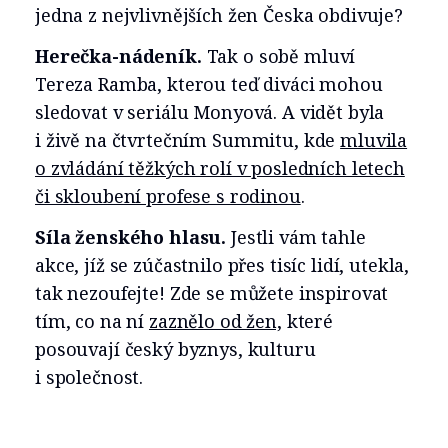
jedna z nejvlivnějších žen Česka obdivuje?
Herečka-nádeník.
Tak o sobě mluví
Tereza Ramba, kterou teď diváci mohou
sledovat v seriálu Monyová. A vidět byla
i živě na čtvrtečním Summitu, kde
mluvila
o zvládání těžkých rolí v posledních letech
či skloubení profese s rodinou
.
Síla ženského hlasu.
Jestli vám tahle
akce, jíž se zúčastnilo přes tisíc lidí, utekla,
tak nezoufejte! Zde se můžete inspirovat
tím, co na ní
zaznělo od žen,
které
posouvají český byznys, kulturu
i společnost.