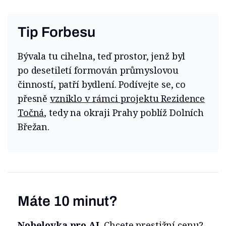
Tip Forbesu
Bývala tu cihelna, teď prostor, jenž byl
po desetiletí formován průmyslovou
činností, patří bydlení. Podívejte se, co
přesně
vzniklo v rámci projektu Rezidence
Točná
, tedy na okraji Prahy poblíž Dolních
Břežan.
Máte 10 minut?
Nobelovka pro AI.
Chcete prestižní cenu?