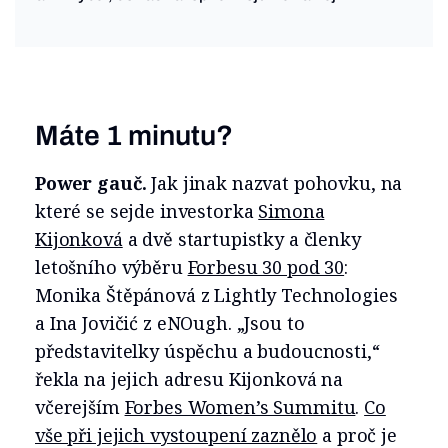
Máte 1 minutu?
Power gauč.
Jak jinak nazvat pohovku, na
které se sejde investorka
Simona
Kijonková
a dvě startupistky a členky
letošního výběru
Forbesu 30 pod 30
:
Monika Štěpánová z Lightly Technologies
a Ina Jovičić z eNOugh. „Jsou to
představitelky úspěchu a budoucnosti,“
řekla na jejich adresu Kijonková na
včerejším
Forbes Women’s Summitu
.
Co
vše při jejich vystoupení zaznělo
a proč je