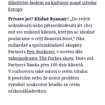
důležitým bodem na kulturní mapě střední
Evropy
.
Private jet? Klidně Ryanair!
„Do svých
sedmdesáti nebo pětasedmdesáti let chci
mít sto milionů klientů, kterým se ideálně
postaráme o celý finanční život,“ říká
miliardář a spoluzakladatel skupiny
Partners
Petr Borkovec
v novém díle
videopodcastu The Forbes show
. Dnes má
Partners Banka přes 160 tisíc klientů.
V rozhovoru také mluví o svém vztahu
k penězům nebo že nemá problém
vyměnit soukromé letadlo za cestu
nízkonákladovkou.