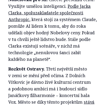
Využijte umělou inteligenci.
Podle Jacka
Clarka, spoluzakladatele společnosti
Anthropic
, která stojí za systémem Claude,
pomůže AI lidem k tomu, aby do roka
udělali objev hodný Nobelovy ceny. Pokud
v tu chvíli ještě lidstvo bude. Stále podle
Clarka existují scénáře, v nichž má
technologie „nenulovou šanci zabít
každého na planetě“.
Rozkvět Ostravy.
Třetí největší město
v zemi se mění před očima. Z Dolních
Vítkovic je dávno živé kulturní centrum
a podobnou ambici má i budoucí sídlo
Janáčkovy filharmonie – koncertní hala
Vox. Město se díky těmto projektům
stává