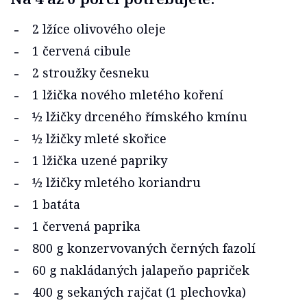
2 lžíce olivového oleje
1 červená cibule
2 stroužky česneku
1 lžička nového mletého koření
½ lžičky drceného římského kmínu
½ lžičky mleté skořice
1 lžička uzené papriky
½ lžičky mletého koriandru
1 batáta
1 červená paprika
800 g konzervovaných černých fazolí
60 g nakládaných jalapeňo papriček
400 g sekaných rajčat (1 plechovka)