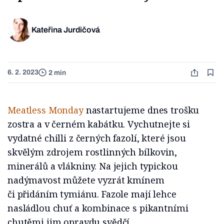
Kateřina Jurdičová
6. 2. 2023
2 min
Meatless Monday
nastartujeme dnes trošku
zostra a v černém kabátku. Vychutnejte si
vydatné chilli z černých fazolí, které jsou
skvělým zdrojem rostlinných bílkovin,
minerálů a vlákniny. Na jejich typickou
nadýmavost můžete vyzrát kmínem
či přidáním tymiánu. Fazole mají lehce
nasládlou chuť a kombinace s pikantními
chutěmi jim opravdu svědčí.