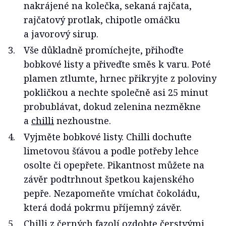
nakrájené na kolečka, sekaná rajčata,
rajčatový protlak, chipotle omáčku
a javorový sirup.
Vše důkladně promíchejte, přihoďte
bobkové listy a přiveďte směs k varu. Poté
plamen ztlumte, hrnec přikryjte z poloviny
pokličkou a nechte společně asi 25 minut
probublávat, dokud zelenina nezměkne
a
chilli
nezhoustne.
Vyjměte bobkové listy. Chilli dochuťte
limetovou šťávou a podle potřeby lehce
osolte či opepřete. Pikantnost můžete na
závěr podtrhnout špetkou kajenského
pepře. Nezapomeňte vmíchat čokoládu,
která dodá pokrmu příjemný závěr.
Chilli z černých
fazolí
ozdobte čerstvými