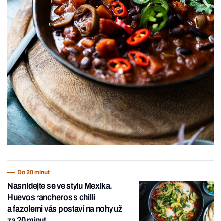
Do 20 minut
Nasnídejte se ve stylu Mexika.
Huevos rancheros s chilli
a fazolemi vás postaví na nohy už
za 20 minut