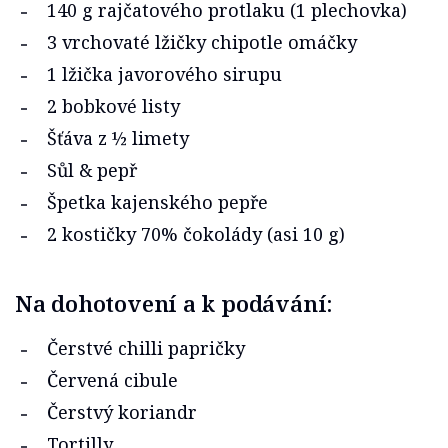
140 g rajčatového protlaku (1 plechovka)
3 vrchovaté lžičky chipotle omáčky
1 lžička javorového sirupu
2 bobkové listy
Šťáva z ½ limety
Sůl & pepř
Špetka kajenského pepře
2 kostičky 70% čokolády (asi 10 g)
Na dohotovení a k podávání:
Čerstvé chilli papričky
Červená cibule
Čerstvý koriandr
Tortilly