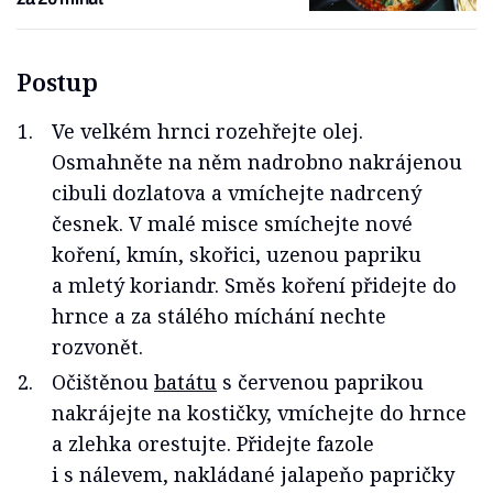
Postup
Ve velkém hrnci rozehřejte olej.
Osmahněte na něm nadrobno nakrájenou
cibuli dozlatova a vmíchejte nadrcený
česnek. V malé misce smíchejte nové
koření, kmín, skořici, uzenou papriku
a mletý koriandr. Směs koření přidejte do
hrnce a za stálého míchání nechte
rozvonět.
Očištěnou
batátu
s červenou paprikou
nakrájejte na kostičky, vmíchejte do hrnce
a zlehka orestujte. Přidejte fazole
i s nálevem, nakládané jalapeňo papričky