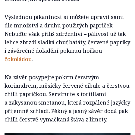
Výslednou pikantnost si můžete upravit sami
dle množství a druhu použitých papriček.
Nebuďte však příliš zdrženliví – pálivost už tak
lehce zbrzdí sladká chuť batáty, červené papriky
i závěrečné doladění pokrmu hořkou
čokoládou
.
Na závěr posypejte pokrm čerstvým
koriandrem, měsíčky červené cibule a čerstvou
chilli papričkou. Servírujte s tortillami
a zakysanou smetanou, která rozpálené jazýčky
příjemně zchladí. Pěkný a jasný závěr dodá pak
chilli čerstvě vymačkaná šťáva z limety.