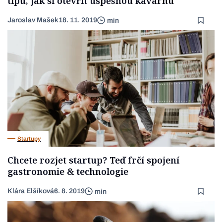
tipů, jak si otevřít úspěšnou kavárnu
Jaroslav Mašek
18. 11. 2019
min
Startupy
Chcete rozjet startup? Teď frčí spojení
gastronomie & technologie
Klára Elšíková
6. 8. 2019
min