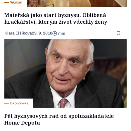
Woman
Mateřská jako start byznysu. Oblíbená
hračkářství, kterým život vdechly ženy
Klára Elšíková
29. 9. 2018
min
Ekonomika
Pět byznysových rad od spoluzakladatele
Home Depotu