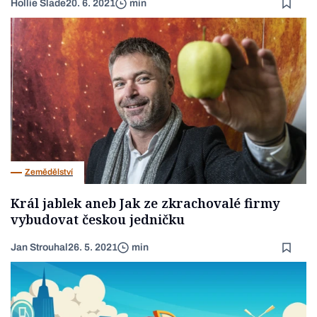
Hollie Slade
20. 6. 2021
min
Zemědělství
Král jablek aneb Jak ze zkrachovalé firmy
vybudovat českou jedničku
Jan Strouhal
26. 5. 2021
min