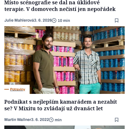
Místo scénografie se dal na úklidové
terapie. V domovech nečistí jen nepořádek
Julie Mahlerová
3. 6. 2026
10 min
Potraviny
Podnikat s nejlepším kamarádem a nezabít
se? V Mixitu to zvládají už dvanáct let
Martin Wallner
3. 6. 2022
min