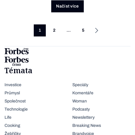
Načíst více
1
2
…
5
Témata
Investice
Speciály
Průmysl
Komentáře
Společnost
Woman
Technologie
Podcasty
Life
Newslettery
Cooking
Breaking News
Žebříčky
Brandvoice