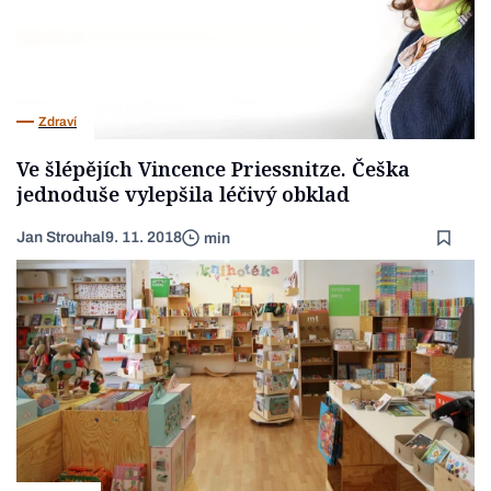
Zdraví
Ve šlépějích Vincence Priessnitze. Češka
jednoduše vylepšila léčivý obklad
Jan Strouhal
9. 11. 2018
min