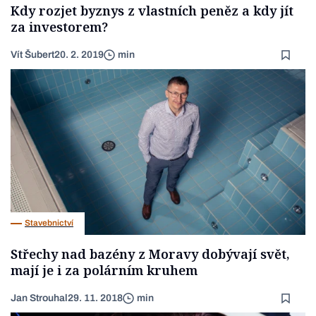
Kdy rozjet byznys z vlastních peněz a kdy jít
za investorem?
Vít Šubert
20. 2. 2019
min
Stavebnictví
Střechy nad bazény z Moravy dobývají svět,
mají je i za polárním kruhem
Jan Strouhal
29. 11. 2018
min