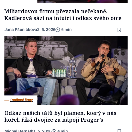
Miliardovou firmu převzala nečekaně.
Kadlecová sází na intuici i odkaz svého otce
Jana Pšeničková
2. 5. 2026
6 min
Rodinné firmy
Odkaz našich tátů byl plamen, který v nás
hořel, říká dvojice za nápoji Prager’s
Michal Bernáth
1. 5. 2026
4 min