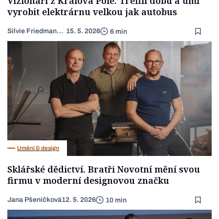
Vizionáři z Králova Pole. Trefili dobu a umí
vyrobit elektrárnu velkou jak autobus
Silvie Friedmannová
15. 5. 2026
6 min
Umění & design
Sklářské dědictví. Bratři Novotní mění svou
firmu v moderní designovou značku
Jana Pšeničková
12. 5. 2026
10 min