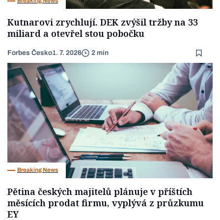
Breaking News
Kutnarovi zrychlují. DEK zvýšil tržby na 33
miliard a otevřel stou pobočku
Forbes Česko
1. 7. 2026
2 min
Breaking News
Pětina českých majitelů plánuje v příštích
měsících prodat firmu, vyplývá z průzkumu
EY