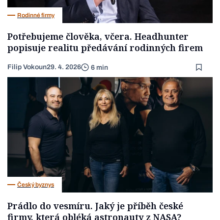
Rodinné firmy
Potřebujeme člověka, včera. Headhunter
popisuje realitu předávání rodinných firem
Filip Vokoun
29. 4. 2026
6 min
Český byznys
Prádlo do vesmíru. Jaký je příběh české
firmy, která obléká astronauty z NASA?