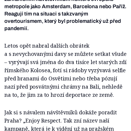
metropole jako Amsterdam, Barcelona nebo Paříž.
Reagují tím na situaci s takzvaným
overtourismem, který byl problematický už před
pandemií.
Letos opět nabral dalších obrátek
a s nevychovanými davy se můžete setkat všude
– vyrývají svá jména do dva tisíce let starých zdí
římského Kolosea, fotí si rádoby vyzývavá selfie
před branami do Osvětimi nebo třeba pózují
nazí před posvátnými chrámy na Bali, nehledě
na to, že jim za to hrozí deportace ze země.
Jak si s návalem návštěvníků dokáže poradit
Praha? „Enjoy Respect. Tak zní název naší
kampaně, která je k vidění už na pražském