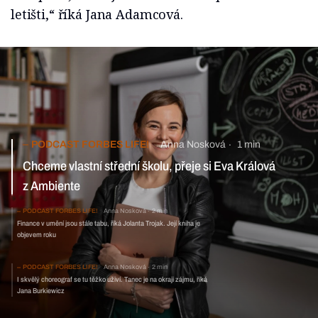
letišti,“ říká Jana Adamcová.
PODCAST FORBES LIFE!
Anna Nosková
1 min
Chceme vlastní střední školu, přeje si Eva Králová z Ambiente
PODCAST FORBES LIFE!
Anna Nosková
2 min
Finance v umění jsou stále tabu, říká Jolanta Trojak. Její
kniha je objevem roku
PODCAST FORBES LIFE!
Anna Nosková
2 min
I skvělý choreograf se tu těžko uživí. Tanec je na okraji zájmu, říká
Jana Burkiewicz