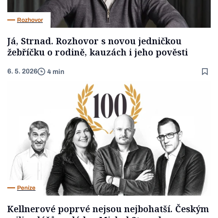
Rozhovor
Já, Strnad. Rozhovor s novou jedničkou
žebříčku o rodině, kauzách i jeho pověsti
6. 5. 2026
4 min
Peníze
Kellnerové poprvé nejsou nejbohatší. Českým