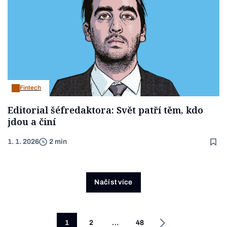
Fintech
Editorial šéfredaktora: Svět patří těm, kdo
jdou a činí
1. 1. 2026
2 min
Načíst více
1
2
…
48