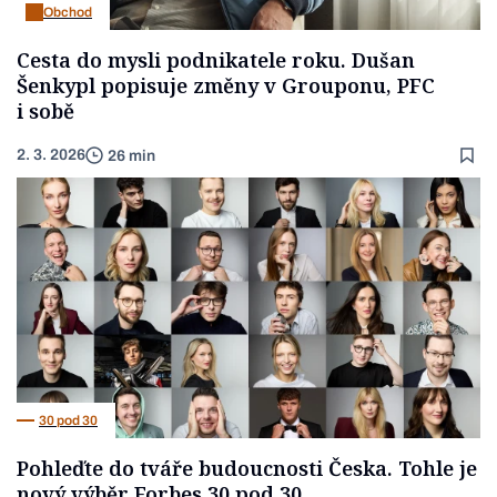
Obchod
Cesta do mysli podnikatele roku. Dušan
Šenkypl popisuje změny v Grouponu, PFC
i sobě
2. 3. 2026
26 min
30 pod 30
Pohleďte do tváře budoucnosti Česka. Tohle je
nový výběr Forbes 30 pod 30