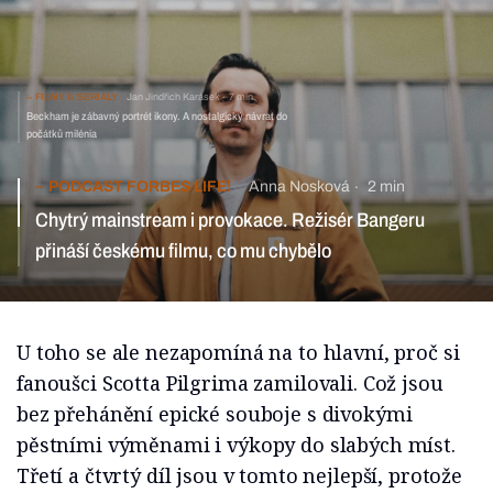
FILMY & SERIÁLY
Jan Jindřich Karásek
7 min
Beckham je zábavný portrét ikony. A nostalgický návrat do
počátků milénia
PODCAST FORBES LIFE!
Anna Nosková
2 min
Chytrý mainstream i provokace. Režisér Bangeru
přináší českému filmu, co mu chybělo
U toho se ale nezapomíná na to hlavní, proč si
fanoušci Scotta Pilgrima zamilovali. Což jsou
bez přehánění epické souboje s divokými
pěstními výměnami i výkopy do slabých míst.
Třetí a čtvrtý díl jsou v tomto nejlepší, protože