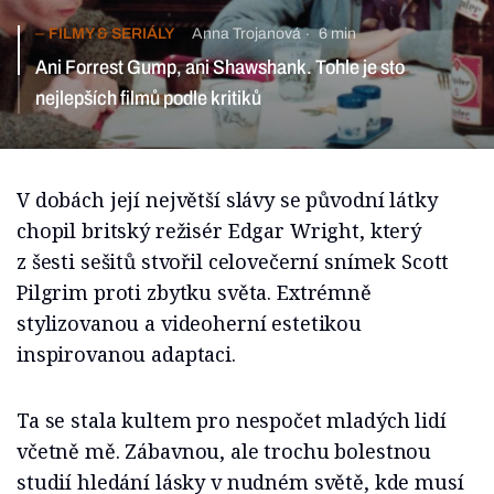
FILMY & SERIÁLY
Anna Trojanová
6 min
Ani Forrest Gump, ani Shawshank. Tohle je sto
nejlepších filmů podle kritiků
V dobách její největší slávy se původní látky
chopil britský režisér Edgar Wright, který
z šesti sešitů stvořil celovečerní snímek Scott
Pilgrim proti zbytku světa. Extrémně
stylizovanou a videoherní estetikou
inspirovanou adaptaci.
Ta se stala kultem pro nespočet mladých lidí
včetně mě. Zábavnou, ale trochu bolestnou
studií hledání lásky v nudném světě, kde musí