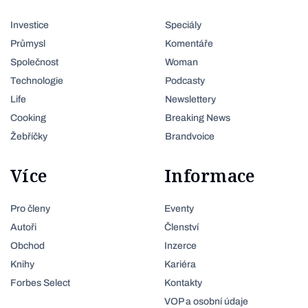
Investice
Speciály
Průmysl
Komentáře
Společnost
Woman
Technologie
Podcasty
Life
Newslettery
Cooking
Breaking News
Žebříčky
Brandvoice
Více
Informace
Pro členy
Eventy
Autoři
Členství
Obchod
Inzerce
Knihy
Kariéra
Forbes Select
Kontakty
VOP a osobní údaje