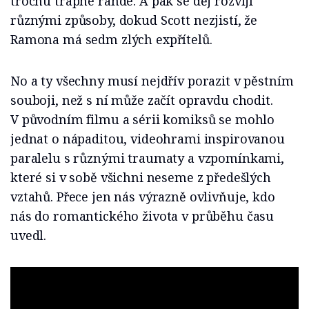
trochu trapné rande. A pak se děj rozvíjí
různými způsoby, dokud Scott nezjistí, že
Ramona má sedm zlých expřítelů.
No a ty všechny musí nejdřív porazit v pěstním
souboji, než s ní může začít opravdu chodit.
V původním filmu a sérii komiksů se mohlo
jednat o nápaditou, videohrami inspirovanou
paralelu s různými traumaty a vzpomínkami,
které si v sobě všichni neseme z předešlých
vztahů. Přece jen nás výrazně ovlivňuje, kdo
nás do romantického života v průběhu času
uvedl.