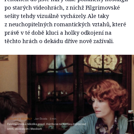
po starých videohrách, z nichž Pilgrimovské
sešity tehdy vizuálně vycházely. Ale taky
z neuchopitelných romantických vztahů, které
právě v té době kluci a holky odkojení na
těchto hrách o dekádu dříve nově zažívali.
FILMY & SERIÁLY
Jan Škoda
3 min
Falešná kronika několika pravd. Iñárritu se na Netflixu dojímá nad
smrtí, otcovstvím i Mexikem