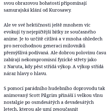
svou obrazovou bohatostí připomínají
samurajská klání od Kurosawy.
Ale ve své hektičnosti ještě mnohem víc
evokují ty nejepičtější bitky ze současného
anime. Je to určitě citlivá a v mnoha ohledech
pro nerozhodnou generaci milovníků
přemýšlivá podívaná. Ale dobrou polovinu času
zabírají nekompromisní fyzické střety jako
z Naruta, kdy pěst střídá výkop. A výkop střídá
náraz hlavy o hlavu.
S pomocí parádního hudebního doprovodu tak
animovaný Scott Pilgrim přináší i velkou vlnu
nostalgie po osmdesátých a devadesátých
letech, kterou ale umí zesoučasnit