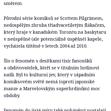
směrem.
Původní série komiksů se Scottem Pilgrimem,
nedospělým zhruba třiadvacetiletým flákačem,
který hraje v kanadském Torontu na baskytaru
v neúspěšné (ale potenciálně úspěšné) kapele,
vycházela tištěně v letech 2004 až 2010.
Šlo o fenomén s desítkami tisíc fanoušků
a obdivovatelek, kteří se v titulním hrdinovi
našli. Byl to kulturní jev, který v západním
komiksovém světě nemá (oproti japonské
manze a Marvelovským superhrdinům) moc
obdoby.
Fenomén do jisté míry také poháněný nostalgií