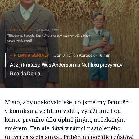
FILMY & SERIÁLY
Jan Škoda
3 min
Tři hodiny na Pandoře. Druhý Avatar se odehrává ve vodě, z hlavy
se ale rychle vypaří
FILMY & SERIÁLY
Jan Jindřich Karásek
6 min
Ať žijí kraťasy. Wes Anderson na Netflixu převypráví
Roalda Dahla
Místo, aby opakovalo vše, co jsme my fanoušci
v komiksu a ve filmu viděli, vyráží hned od
konce prvního dílu úplně jiným, nečekaným
směrem. Ten ale dává v rámci nastoleného
univerza zcela smysl. Příběh na počátku zůstává