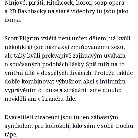
Ninjové, piráti, Hitchcock, horor, soap-opera
a 2D flashbacky na staré videohry tu jsou jako
doma.
Scott Pilgrim vzlétá není určen dětem, už kvůli
několikrát (sic náznaky) zmiňovanému sexu,
ale taky kvůli překvapivě zajímavým úvahám
o současných podobách lásky. Spíš míří na to
vnitřní dítě v dospělých divácích. Protože takhle
dobře kombinovat výbušnou akci s intimním
vyprávěním o touze a strádání jsme dlouho
neviděli ani v hraném díle.
Dvacetiletí ztracenci jsou tu jen zábavným
symbolem pro kohokoli, kdo sám v sobě trochu
tápe.