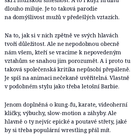
skrz mužskou směšnost. A to i když hrdinu
dlouho miluje. Je to taková parodie
na domýšlivost mužů v předešlých vztazích.
Na to, jak si v nich zpětně ve svých hlavách
tvoří důležitost. Ale ne nepodobnou obecně
nám všem, kteří se vracíme k nepovedeným
vztahům se snahou jim porozumět. A i proto tu
taková společenská kritika nepůsobí přepáleně.
Je spíš na animaci nečekaně uvěřitelná. Vlastně
v podobném stylu jako třeba letošní Barbie.
Jenom doplněná o kung-fu, karate, videoherní
kličky, výbuchy, slow-motion a záhyby. Ale
hlavně o ty nejvíc epické a poutavé střety, jaké
by si třeba populární wrestling přál mít.