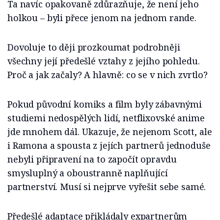
Ta navíc opakovaně zdůrazňuje, že není jeho
holkou – byli přece jenom na jednom rande.
Dovoluje to ději prozkoumat podrobněji
všechny její předešlé vztahy z jejího pohledu.
Proč a jak začaly? A hlavně: co se v nich zvrtlo?
Pokud původní komiks a film byly zábavnými
studiemi nedospělých lidí, netflixovské anime
jde mnohem dál. Ukazuje, že nejenom Scott, ale
i Ramona a spousta z jejích partnerů jednoduše
nebyli připravení na to započít opravdu
smysluplný a oboustranně naplňující
partnerství. Musí si nejprve vyřešit sebe samé.
Předešlé adaptace přikládaly expartnerům