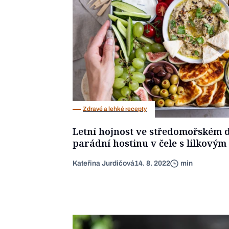
Zdravé a lehké recepty
Letní hojnost ve středomořském du
parádní hostinu v čele s lilkový
Kateřina Jurdičová
14. 8. 2022
min