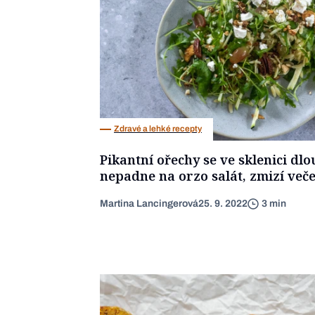
Zdravé a lehké recepty
Pikantní ořechy se ve sklenici dlo
nepadne na orzo salát, zmizí več
Martina Lancingerová
25. 9. 2022
3 min