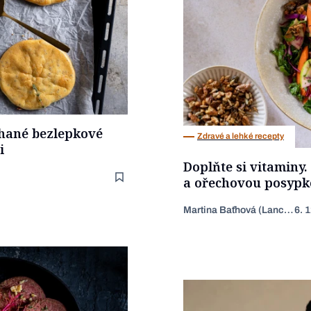
chané bezlepkové
Zdravé a lehké recepty
i
Doplňte si vitaminy
a ořechovou posypk
Martina Baťhová (Lancingerová)
6. 