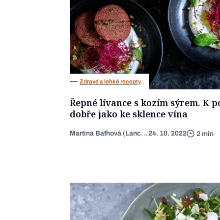
Zdravé a lehké recepty
Řepné lívance s kozím sýrem. K p
dobře jako ke sklence vína
Martina Baťhová (Lancingerová)
24. 10. 2022
2 min