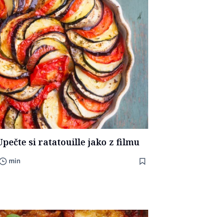
Upečte si ratatouille jako z filmu
min