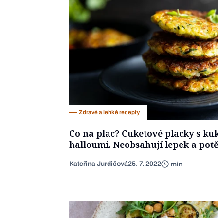
Zdravé a lehké recepty
Co na plac? Cuketové placky s ku
halloumi. Neobsahují lepek a potě
Kateřina Jurdičová
25. 7. 2022
min