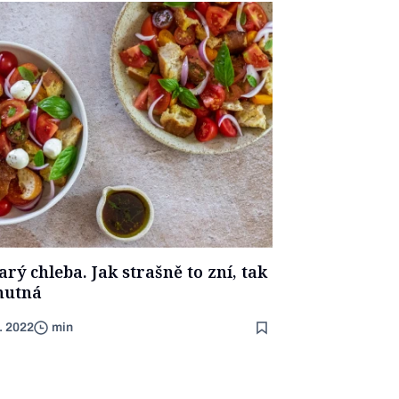
rý chleba. Jak strašně to zní, tak
hutná
8. 2022
min