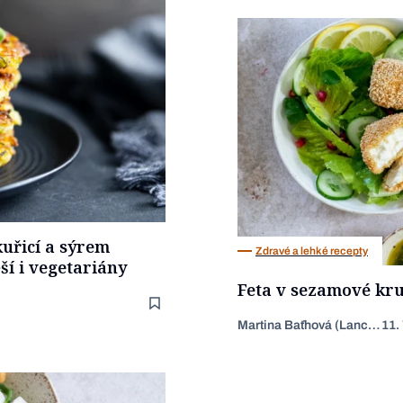
kuřicí a sýrem
Zdravé a lehké recepty
ší i vegetariány
Feta v sezamové kru
Martina Baťhová (Lancingerová)
11.