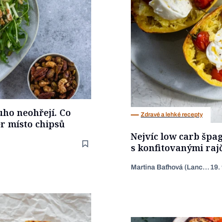
uho neohřejí. Co
Zdravé a lehké recepty
er místo chipsů
Nejvíc low carb špag
s konfitovanými raj
Martina Baťhová (Lancingerová)
19.