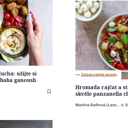
chu: užijte si
Zdravé a lehké recepty
m baba ganoush
Hromada rajčat a sta
skvěle panzanella c
Martina Baťhová (Lancingerová)
4. 