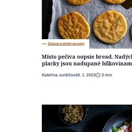
Zdravé a lehké recepty
Místo pečiva oopsie bread. Nadý
placky jsou nadupané bílkovinam
Kateřina Jurdičová
8. 1. 2023
2 min