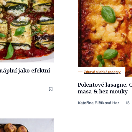
náplní jako efektní
Zdravé a lehké recepty
Polentové lasagne. 
masa & bez mouky
Kateřina Bičíková Harudová
15.