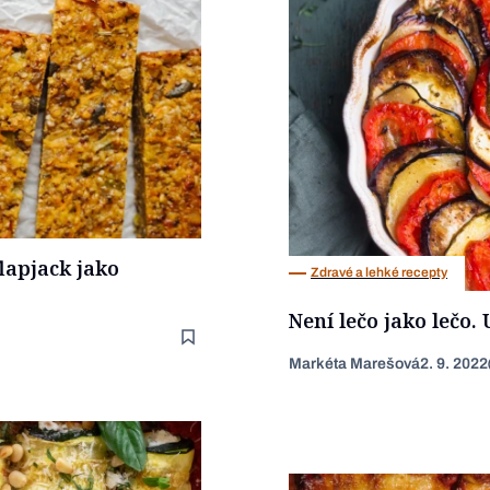
flapjack jako
Zdravé a lehké recepty
Není lečo jako lečo. 
Markéta Marešová
2. 9. 2022