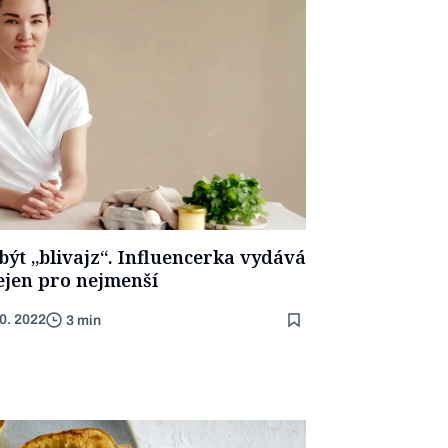
být „blivajz“. Influencerka vydává
ejen pro nejmenší
10. 2022
3 min