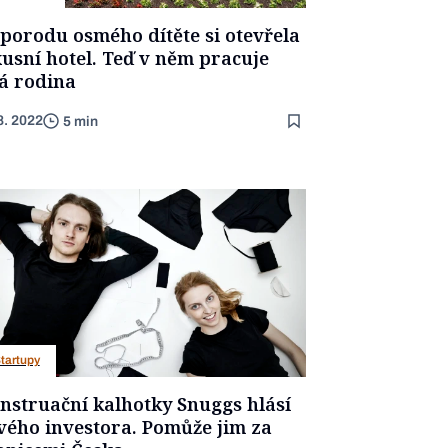
 porodu osmého dítěte si otevřela
xusní hotel. Teď v něm pracuje
lá rodina
8. 2022
5 min
tartupy
nstruační kalhotky Snuggs hlásí
vého investora. Pomůže jim za