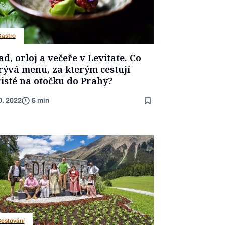
astro
d, orloj a večeře v Levitate. Co
rývá menu, za kterým cestují
risté na otočku do Prahy?
0. 2022
5 min
estování