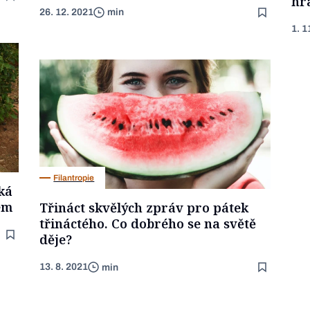
hr
26. 12. 2021
min
1. 1
Filantropie
ká
em
Třináct skvělých zpráv pro pátek
třináctého. Co dobrého se na světě
děje?
13. 8. 2021
min