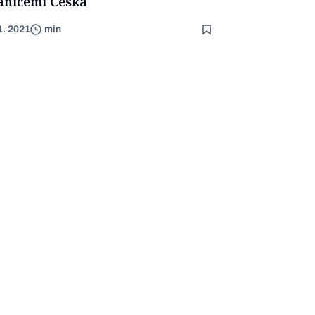
anicemi Česka
1. 2021
min