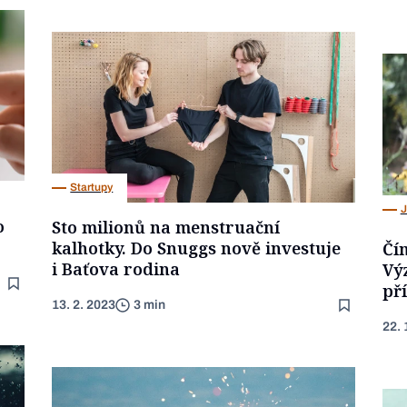
Startupy
J
o
Sto milionů na menstruační
kalhotky. Do Snuggs nově investuje
Čím
i Baťova rodina
Vý
př
13. 2. 2023
3 min
22. 