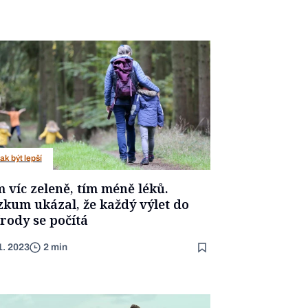
ak být lepší
 víc zeleně, tím méně léků.
zkum ukázal, že každý výlet do
írody se počítá
1. 2023
2 min