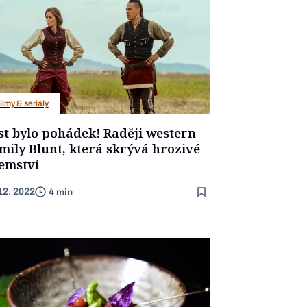
ilmy & seriály
st bylo pohádek! Raději western
mily Blunt, která skrývá hrozivé
jemství
12. 2022
4 min