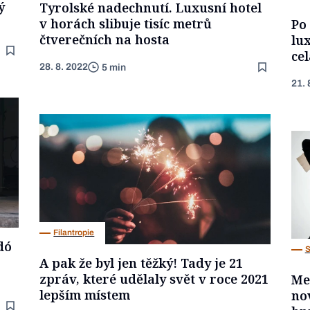
ý
Tyrolské nadechnutí. Luxusní hotel
v horách slibuje tisíc metrů
Po
čtverečních na hosta
lu
ce
28. 8. 2022
5 min
21. 
Filantropie
dó
S
A pak že byl jen těžký! Tady je 21
zpráv, které udělaly svět v roce 2021
Me
lepším místem
no