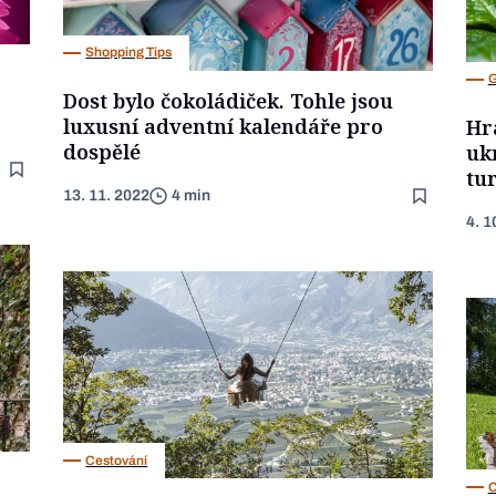
Shopping Tips
G
Dost bylo čokoládiček. Tohle jsou
luxusní adventní kalendáře pro
Hra
dospělé
uk
tu
13. 11. 2022
4 min
4. 1
Cestování
C