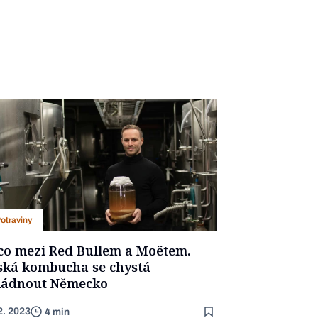
otraviny
co mezi Red Bullem a Moëtem.
ská kombucha se chystá
ládnout Německo
2. 2023
4 min