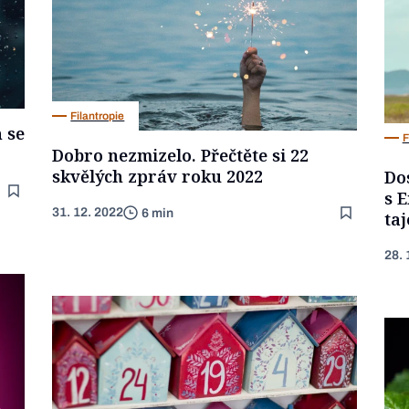
Filantropie
 se
F
Dobro nezmizelo. Přečtěte si 22
skvělých zpráv roku 2022
Do
s E
31. 12. 2022
6 min
ta
28. 