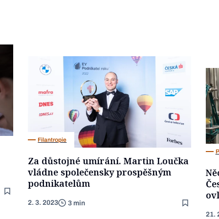
Filantropie
P
Za důstojné umírání. Martin Loučka
vládne společensky prospěšným
Ně
podnikatelům
Če
ov
2. 3. 2023
3 min
21. 