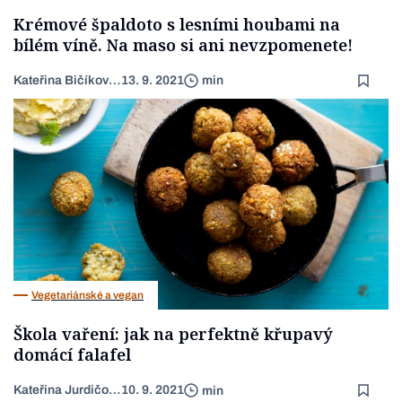
Krémové špaldoto s lesními houbami na
bílém víně. Na maso si ani nevzpomenete!
Kateřina Bičíková Harudová
13. 9. 2021
min
Vegetariánské a vegan
Škola vaření: jak na perfektně křupavý
domácí falafel
Kateřina Jurdičová
10. 9. 2021
min