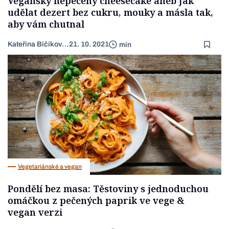
Veganský nepečený cheesecake aneb Jak
udělat dezert bez cukru, mouky a másla tak,
aby vám chutnal
Kateřina Bičíková Harudová
21. 10. 2021
min
Vegetariánské a vegan
Pondělí bez masa: Těstoviny s jednoduchou
omáčkou z pečených paprik ve vege &
vegan verzi