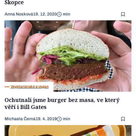
Skopce
Anna Nosková
19. 12. 2020
min
Vegetariánské a vegan
Ochutnali jsme burger bez masa, ve který
věří i Bill Gates
Michaela Černá
19. 4. 2019
min