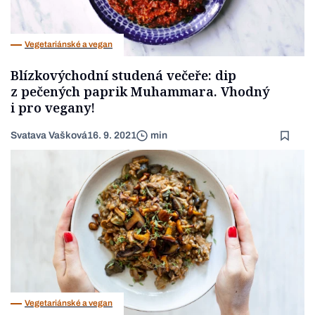
Vegetariánské a vegan
Blízkovýchodní studená večeře: dip
z pečených paprik Muhammara. Vhodný
i pro vegany!
Svatava Vašková
16. 9. 2021
min
Vegetariánské a vegan