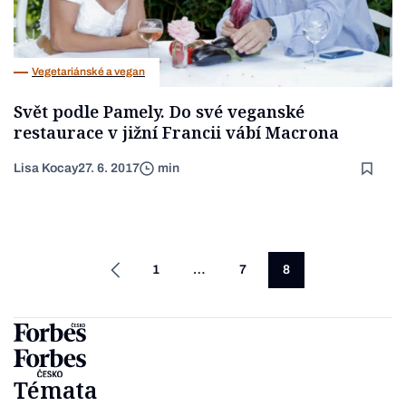
Vegetariánské a vegan
Svět podle Pamely. Do své veganské
restaurace v jižní Francii vábí Macrona
Lisa Kocay
27. 6. 2017
min
1
…
7
8
Témata