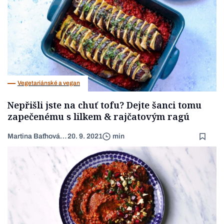
Vegetariánské a vegan
Nepřišli jste na chuť tofu? Dejte šanci tomu
zapečenému s lilkem & rajčatovým ragú
Martina Baťhová (Lancingerová)
20. 9. 2021
min