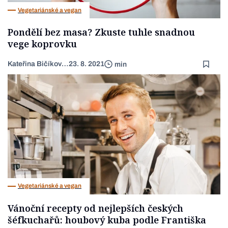
Vegetariánské a vegan
Pondělí bez masa? Zkuste tuhle snadnou
vege koprovku
Kateřina Bičíková Harudová
23. 8. 2021
min
Vegetariánské a vegan
Vánoční recepty od nejlepších českých
šéfkuchařů: houbový kuba podle Františka