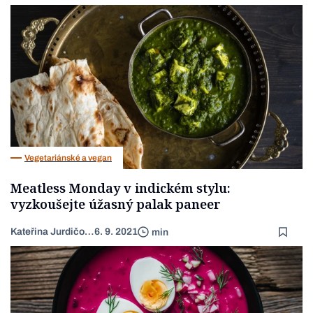
Vegetariánské a vegan
Meatless Monday v indickém stylu:
vyzkoušejte úžasný palak paneer
Kateřina Jurdičová
6. 9. 2021
min