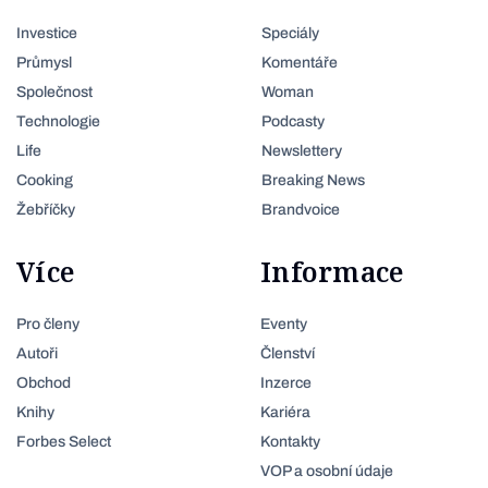
Investice
Speciály
Průmysl
Komentáře
Společnost
Woman
Technologie
Podcasty
Life
Newslettery
Cooking
Breaking News
Žebříčky
Brandvoice
Více
Informace
Pro členy
Eventy
Autoři
Členství
Obchod
Inzerce
Knihy
Kariéra
Forbes Select
Kontakty
VOP a osobní údaje