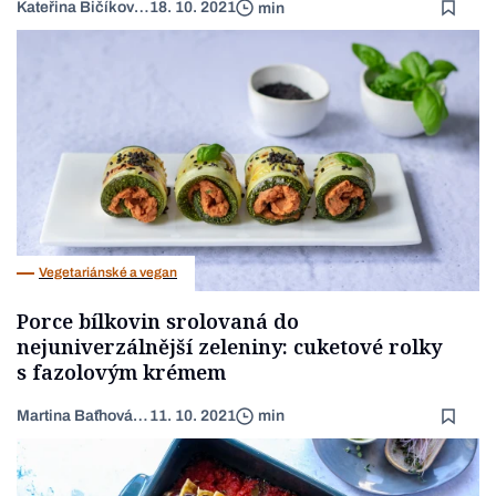
Kateřina Bičíková Harudová
18. 10. 2021
min
Vegetariánské a vegan
Porce bílkovin srolovaná do
nejuniverzálnější zeleniny: cuketové rolky
s fazolovým krémem
Martina Baťhová (Lancingerová)
11. 10. 2021
min